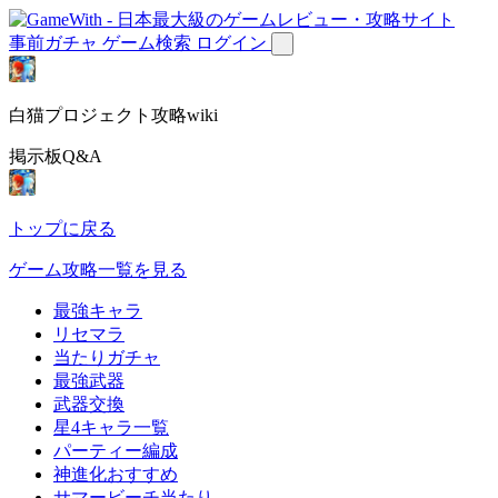
事前ガチャ
ゲーム検索
ログイン
白猫プロジェクト攻略wiki
掲示板Q&A
トップに戻る
ゲーム攻略一覧を見る
最強キャラ
リセマラ
当たりガチャ
最強武器
武器交換
星4キャラ一覧
パーティー編成
神進化おすすめ
サマービーチ当たり