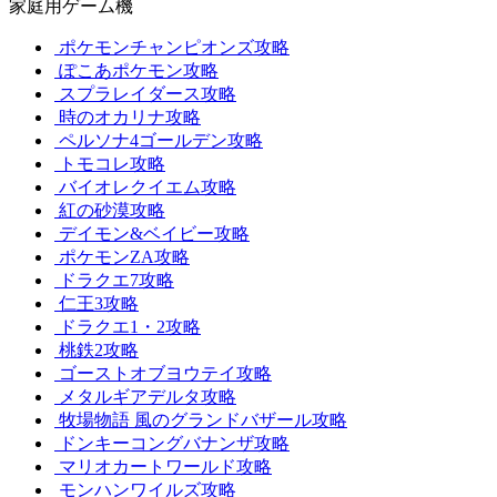
家庭用ゲーム機
ポケモンチャンピオンズ攻略
ぽこあポケモン攻略
スプラレイダース攻略
時のオカリナ攻略
ペルソナ4ゴールデン攻略
トモコレ攻略
バイオレクイエム攻略
紅の砂漠攻略
デイモン&ベイビー攻略
ポケモンZA攻略
ドラクエ7攻略
仁王3攻略
ドラクエ1・2攻略
桃鉄2攻略
ゴーストオブヨウテイ攻略
メタルギアデルタ攻略
牧場物語 風のグランドバザール攻略
ドンキーコングバナンザ攻略
マリオカートワールド攻略
モンハンワイルズ攻略