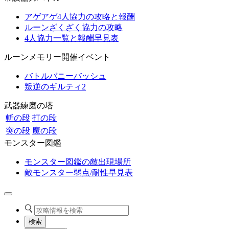
アゲアゲ4人協力の攻略と報酬
ルーンざくざく協力の攻略
4人協力一覧と報酬早見表
ルーンメモリー開催イベント
バトルバニーバッシュ
叛逆のギルティ2
武器練磨の塔
斬の段
打の段
突の段
魔の段
モンスター図鑑
モンスター図鑑の敵出現場所
敵モンスター弱点/耐性早見表
検索