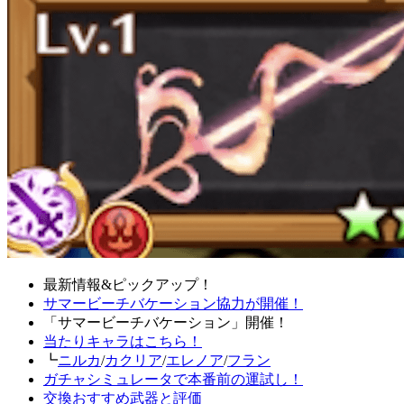
最新情報&ピックアップ！
サマービーチバケーション協力が開催！
「サマービーチバケーション」開催！
当たりキャラはこちら！
┗
ニルカ
/
カクリア
/
エレノア
/
フラン
ガチャシミュレータで本番前の運試し！
交換おすすめ武器と評価