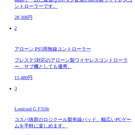
ントローラーです。
28,308円
2
アローン PS5用無線コントローラー
プレステ5対応のアローン製ワイヤレスコントローラ
ー。サブ機としても優秀。
11,480円
3
Logicool G F310r
コスパ抜群のロジクール製有線パッド。幅広いPCゲー
ムを手軽に楽しめます。