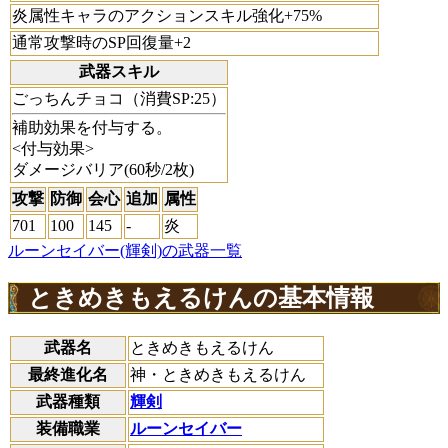
炎属性キャラのアクションスキル強化+75%
通常攻撃時のSP回復量+2
武器スキル
ごっちんチョコ（消費SP:25）
補助効果を付与する。
<付与効果>
ダメージバリア(60秒/2枚)
攻撃
防御
会心
追加
属性
701
100
145
-
炎
ルーンセイバー(輝剣)の武器一覧
ときめきもえるけんの基本情報
武器名
ときめきもえるけん
最終進化名
神・ときめきもえるけん
武器種類
輝剣
装備職業
ルーンセイバー