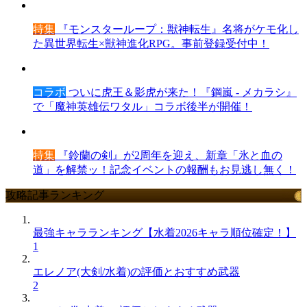
特集
『モンスターループ：獣神転生』名将がケモ化し
た異世界転生×獣神進化RPG。事前登録受付中！
コラボ
ついに虎王＆影虎が来た！『鋼嵐 - メカラシ』
で「魔神英雄伝ワタル」コラボ後半が開催！
特集
『鈴蘭の剣』が2周年を迎え、新章「氷と血の
道」を解禁ッ！記念イベントの報酬もお見逃し無く！
攻略記事ランキング
最強キャラランキング【水着2026キャラ順位確定！】
1
エレノア(大剣/水着)の評価とおすすめ武器
2