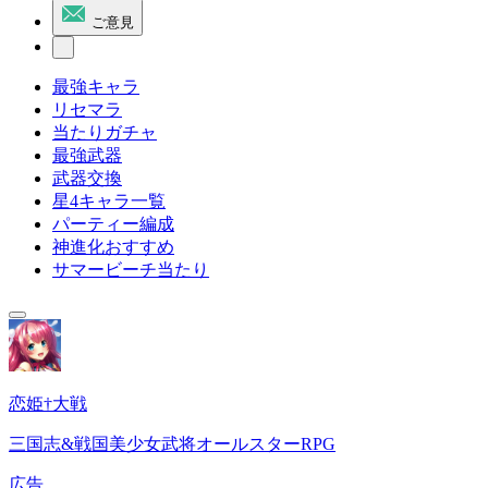
ご意見
最強キャラ
リセマラ
当たりガチャ
最強武器
武器交換
星4キャラ一覧
パーティー編成
神進化おすすめ
サマービーチ当たり
恋姫†大戦
三国志&戦国美少女武将オールスターRPG
広告