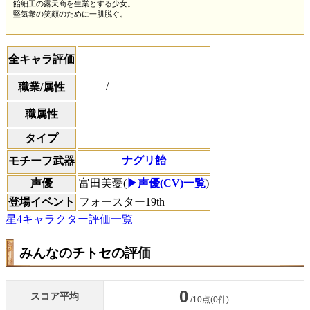
飴細工の露天商を生業とする少女。
堅気衆の笑顔のために一肌脱ぐ。
全キャラ評価
/
職業/属性
職属性
タイプ
ナグリ飴
モチーフ武器
声優
富田美憂(
▶声優(CV)一覧
)
登場イベント
フォースター19th
星4キャラクター評価一覧
みんなのチトセの評価