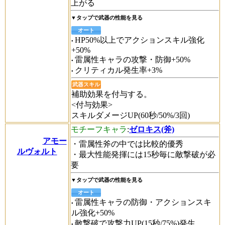
上がる
▼タップで武器の性能を見る
オート
HP50%以上でアクションスキル強化
+50%
雷属性キャラの攻撃・防御+50%
クリティカル発生率+3%
武器スキル
補助効果を付与する。
<付与効果>
スキルダメージUP(60秒/50%/3回)
モチーフキャラ
:
ゼロキス(斧)
アモー
・雷属性斧の中では比較的優秀
ルヴォルト
・最大性能発揮には15秒毎に敵撃破が必
要
▼タップで武器の性能を見る
オート
雷属性キャラの防御・アクションスキ
ル強化+50%
敵撃破で攻撃力UP(15秒/75%)発生