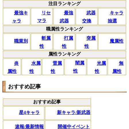
注目ランキング
リセ
最強キ
武器
キャラ
最強
マラ
ャラ
交換
抽選
武器
職属性ランキング
斬属
打属
突属
職業別
魔属性
性
性
性
属性ランキング
闇属
炎
水属
雷属
光属
無
性
属性
性
性
性
属性
おすすめ記事
おすすめ記事
星4キャラ
新キャラ/新武器
速報/最新情報
開催中イベント