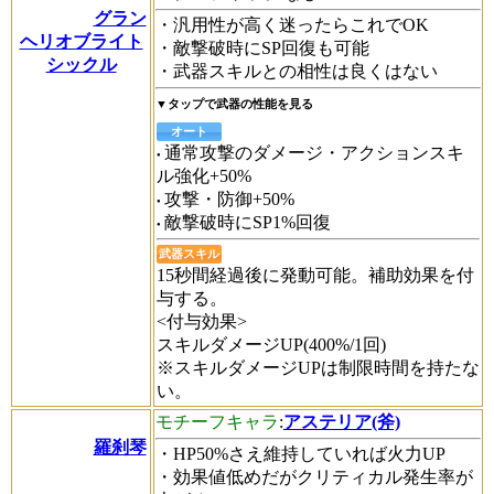
グラン
・汎用性が高く迷ったらこれでOK
ヘリオブライト
・敵撃破時にSP回復も可能
シックル
・武器スキルとの相性は良くはない
▼タップで武器の性能を見る
オート
通常攻撃のダメージ・アクションスキ
ル強化+50%
攻撃・防御+50%
敵撃破時にSP1%回復
武器スキル
15秒間経過後に発動可能。補助効果を付
与する。
<付与効果>
スキルダメージUP(400%/1回)
※スキルダメージUPは制限時間を持たな
い。
モチーフキャラ
:
アステリア(斧)
羅刹琴
・HP50%さえ維持していれば火力UP
・効果値低めだがクリティカル発生率が