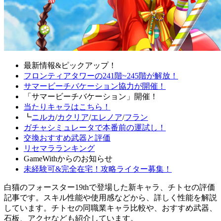
最新情報&ピックアップ！
フロンティアタワーの241階~245階が解放！
サマービーチバケーション協力が開催！
「サマービーチバケーション」開催！
当たりキャラはこちら！
┗
ニルカ
/
カクリア
/
エレノア
/
フラン
ガチャシミュレータで本番前の運試し！
交換おすすめ武器と評価
リセマラランキング
GameWithからのお知らせ
未経験可&完全在宅！攻略ライター募集！
白猫のフォースター19thで登場した新キャラ、チトセの評価
記事です。スキル性能や使用感などから、詳しく性能を解説
しています。チトセの同職業キャラ比較や、おすすめ武器、
石板、アクセなども紹介しています。