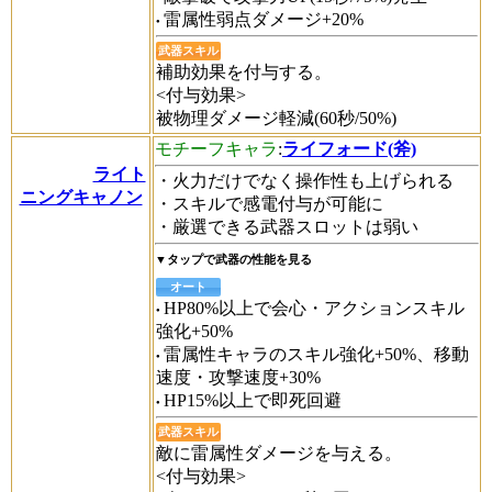
雷属性弱点ダメージ+20%
武器スキル
補助効果を付与する。
<付与効果>
被物理ダメージ軽減(60秒/50%)
モチーフキャラ
:
ライフォード(斧)
ライト
・火力だけでなく操作性も上げられる
ニングキャノン
・スキルで感電付与が可能に
・厳選できる武器スロットは弱い
▼タップで武器の性能を見る
オート
HP80%以上で会心・アクションスキル
強化+50%
雷属性キャラのスキル強化+50%、移動
速度・攻撃速度+30%
HP15%以上で即死回避
武器スキル
敵に雷属性ダメージを与える。
<付与効果>