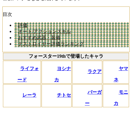
目次
評価
オート/アクションスキル
おすすめ武器・装備
デストロイヤー評価ランキング
フォースター19thで登場したキャラ
ライフォ
ヨシナ
ヤマ
ラクア
ード
カ
ネ
バーガ
モニ
レーラ
チトセ
ー
カ