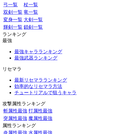
弓一覧
杖一覧
双剣一覧
竜一覧
変身一覧
大剣一覧
輝剣一覧
鎖剣一覧
ランキング
最強
最強キャラランキング
最強武器ランキング
リセマラ
最新リセマラランキング
効率的なリセマラ方法
チュートリアルで狙うキャラ
攻撃属性ランキング
斬属性最強
打属性最強
突属性最強
魔属性最強
属性ランキング
炎属性最強
水属性最強