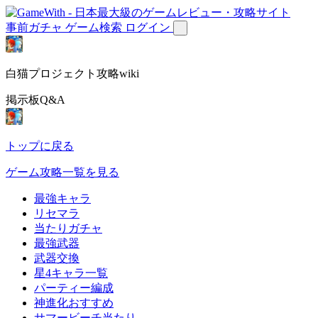
事前ガチャ
ゲーム検索
ログイン
白猫プロジェクト攻略wiki
掲示板Q&A
トップに戻る
ゲーム攻略一覧を見る
最強キャラ
リセマラ
当たりガチャ
最強武器
武器交換
星4キャラ一覧
パーティー編成
神進化おすすめ
サマービーチ当たり