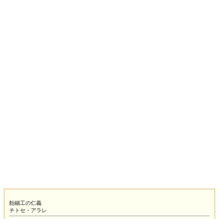
飴細工の仁義
チトセ・アラレ