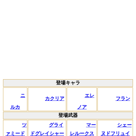
登場キャラ
ニ
エレ
カクリア
フラン
ルカ
ノア
登場武器
ツ
グライ
マー
シェー
ァミード
ドグレイシャー
レルークス
ヌドフリュイ