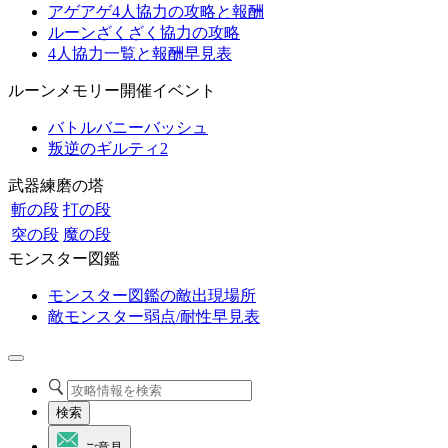
アゲアゲ4人協力の攻略と報酬
ルーンざくざく協力の攻略
4人協力一覧と報酬早見表
ルーンメモリー開催イベント
バトルバニーバッシュ
叛逆のギルティ2
武器練磨の塔
斬の段
打の段
突の段
魔の段
モンスター図鑑
モンスター図鑑の敵出現場所
敵モンスター弱点/耐性早見表
検索
ご意見