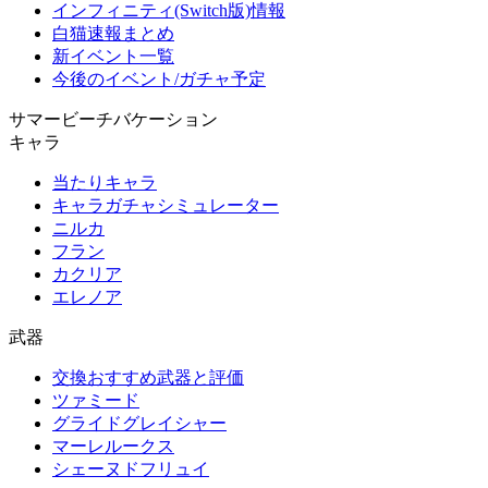
インフィニティ(Switch版)情報
白猫速報まとめ
新イベント一覧
今後のイベント/ガチャ予定
サマービーチバケーション
キャラ
当たりキャラ
キャラガチャシミュレーター
ニルカ
フラン
カクリア
エレノア
武器
交換おすすめ武器と評価
ツァミード
グライドグレイシャー
マーレルークス
シェーヌドフリュイ