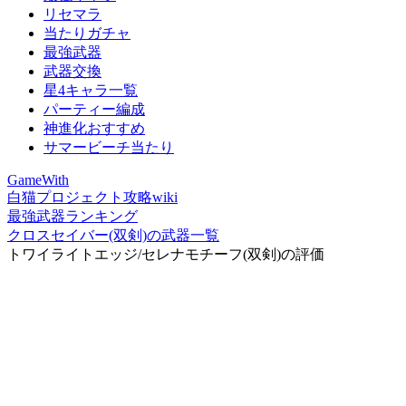
リセマラ
当たりガチャ
最強武器
武器交換
星4キャラ一覧
パーティー編成
神進化おすすめ
サマービーチ当たり
GameWith
白猫プロジェクト攻略wiki
最強武器ランキング
クロスセイバー(双剣)の武器一覧
トワイライトエッジ/セレナモチーフ(双剣)の評価