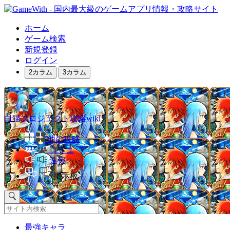
ホーム
ゲーム検索
新規登録
ログイン
2カラム
3カラム
白猫プロジェクト攻略wiki
他の攻略
コミュ
速報
掲示板
最強キャラ