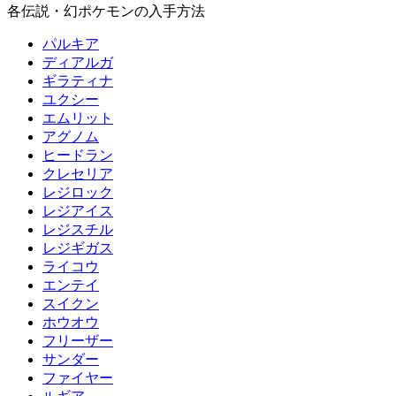
各伝説・幻ポケモンの入手方法
パルキア
ディアルガ
ギラティナ
ユクシー
エムリット
アグノム
ヒードラン
クレセリア
レジロック
レジアイス
レジスチル
レジギガス
ライコウ
エンテイ
スイクン
ホウオウ
フリーザー
サンダー
ファイヤー