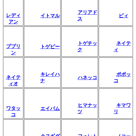
アリアド
レディ
イトマル
ピィ
ス
アン
トゲチッ
ネイテ
ププリ
トゲピー
ク
ィ
ン
キレイハ
ポポッ
ネイテ
ハネッコ
ナ
コ
ィオ
ヒマナッ
キマワ
ワタッ
エイパム
ツ
リ
コ