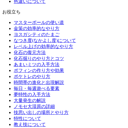
色違いについて
お役立ち
マスターボールの使い道
金策の効率的なやり方
ヨスガシティのたまご
なつき度(なかよし度)について
レベル上げの効率的なやり方
化石の復元方法
化石掘りのやり方とコツ
あまいミツの入手方法
ポフィンの作り方や効果
ポケトレのやり方
時間帯の進化と出現解説
毎日・毎週遊べる要素
夢特性の入手方法
大量発生の解説
ノモセ大湿原の詳細
技思い出しの場所とやり方
特性について
教え技について