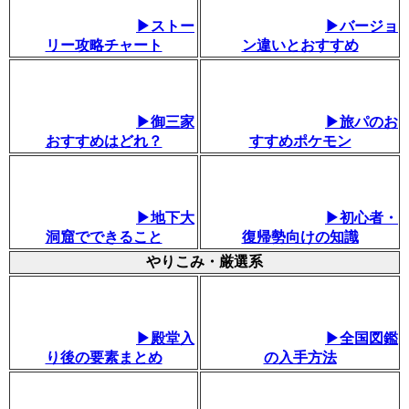
▶ストー
▶バージョ
リー攻略チャート
ン違いとおすすめ
▶御三家
▶旅パのお
おすすめはどれ？
すすめポケモン
▶地下大
▶初心者・
洞窟でできること
復帰勢向けの知識
やりこみ・厳選系
▶殿堂入
▶全国図鑑
り後の要素まとめ
の入手方法