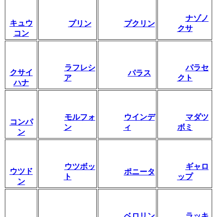
ナゾノ
キュウ
プリン
プクリン
クサ
コン
ラフレシ
パラセ
クサイ
パラス
ア
クト
ハナ
モルフォ
ウインデ
マダツ
コンパ
ン
ィ
ボミ
ン
ウツボッ
ギャロ
ウツド
ポニータ
ト
ップ
ン
ベロリン
ラッキ