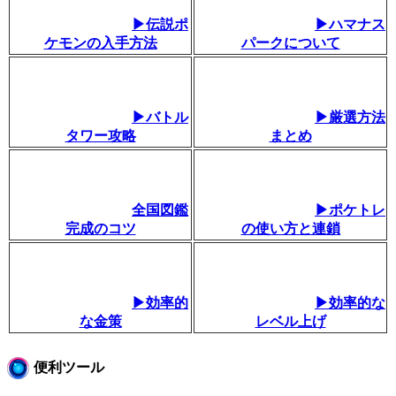
▶伝説ポ
▶ハマナス
ケモンの入手方法
パークについて
▶バトル
▶厳選方法
タワー攻略
まとめ
全国図鑑
▶ポケトレ
完成のコツ
の使い方と連鎖
▶効率的
▶効率的な
な金策
レベル上げ
便利ツール