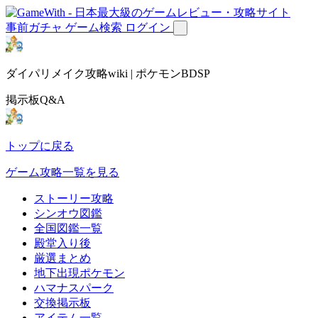
事前ガチャ
ゲーム検索
ログイン
ダイパリメイク攻略wiki | ポケモンBDSP
掲示板Q&A
トップに戻る
ゲーム攻略一覧を見る
ストーリー攻略
シンオウ図鑑
全国図鑑一覧
殿堂入り後
厳選まとめ
地下出現ポケモン
ハマナスパーク
交換掲示板
アイテム一覧