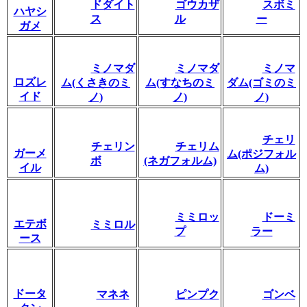
ドダイト
ゴウカザ
スボミ
ハヤシ
ス
ル
ー
ガメ
ミノマダ
ミノマダ
ミノマ
ロズレ
ム(くさきのミ
ム(すなちのミ
ダム(ゴミのミ
イド
ノ)
ノ)
ノ)
チェリ
チェリン
チェリム
ガーメ
ム(ポジフォル
ボ
(ネガフォルム)
イル
ム)
ミミロッ
ドーミ
エテボ
ミミロル
プ
ラー
ース
ドータ
マネネ
ピンプク
ゴンベ