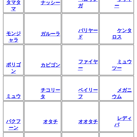
タマタ
ナッシー
ガ
ー
マ
バリヤー
ケンタ
モンジ
ガルーラ
ド
ロス
ャラ
ファイヤ
ミュウ
ポリゴ
カビゴン
ー
ツー
ン
チコリー
ベイリー
メガニ
ミュウ
タ
フ
ウム
レディ
バクフ
オタチ
オオタチ
バ
ーン