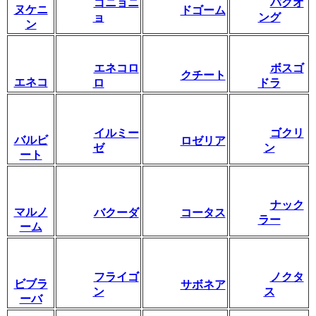
ゴニョニ
バクオ
ヌケニ
ドゴーム
ョ
ング
ン
エネコロ
ボスゴ
クチート
エネコ
ロ
ドラ
イルミー
ゴクリ
バルビ
ロゼリア
ゼ
ン
ート
ナック
マルノ
バクーダ
コータス
ラー
ーム
フライゴ
ノクタ
ビブラ
サボネア
ン
ス
ーバ