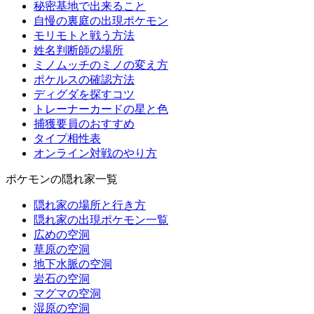
秘密基地で出来ること
自慢の裏庭の出現ポケモン
モリモトと戦う方法
姓名判断師の場所
ミノムッチのミノの変え方
ポケルスの確認方法
ディグダを探すコツ
トレーナーカードの星と色
捕獲要員のおすすめ
タイプ相性表
オンライン対戦のやり方
ポケモンの隠れ家一覧
隠れ家の場所と行き方
隠れ家の出現ポケモン一覧
広めの空洞
草原の空洞
地下水脈の空洞
岩石の空洞
マグマの空洞
湿原の空洞