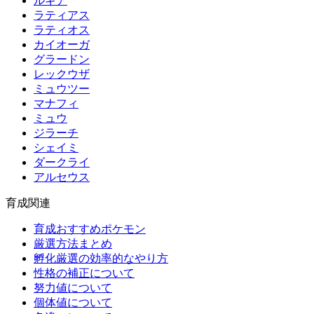
ルギア
ラティアス
ラティオス
カイオーガ
グラードン
レックウザ
ミュウツー
マナフィ
ミュウ
ジラーチ
シェイミ
ダークライ
アルセウス
育成関連
育成おすすめポケモン
厳選方法まとめ
孵化厳選の効率的なやり方
性格の補正について
努力値について
個体値について