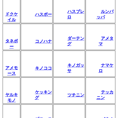
ハスブレ
ルンパ
ドクケ
ハスボー
ロ
ッパ
イル
ダーテン
アメタ
タネボ
コノハナ
グ
マ
ー
キノガッ
ナマケ
アメモ
キノココ
サ
ロ
ース
ケッキン
テッカ
ヤルキ
ツチニン
グ
ニン
モノ