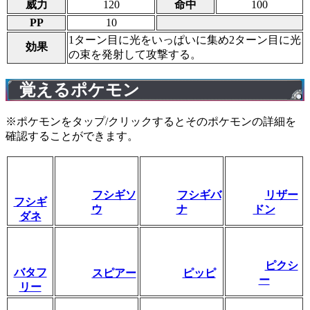
威力
120
命中
100
PP
10
1ターン目に光をいっぱいに集め2ターン目に光
効果
の束を発射して攻撃する。
覚えるポケモン
※ポケモンをタップ/クリックするとそのポケモンの詳細を
確認することができます。
フシギソ
フシギバ
リザー
フシギ
ウ
ナ
ドン
ダネ
ピクシ
バタフ
スピアー
ピッピ
ー
リー