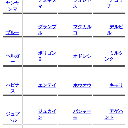
クヌギダ
フォレト
ノコッ
ヤンヤ
マ
ス
チ
ンマ
グランブ
マグカル
デルビ
ブルー
ル
ゴ
ル
ポリゴン
ミルタ
ヘルガ
オドシシ
２
ンク
ー
ハピナ
エンテイ
ホウオウ
キモリ
ス
ジュカイ
バシャー
アゲハ
ジュプ
ン
モ
ント
トル