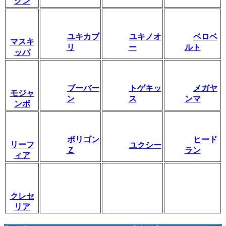
クン
ユキカブ
ユキノオ
ベロベ
マスキ
リ
ー
ルト
ッパ
ブーバー
トゲキッ
メガヤ
モジャ
ン
ス
ンマ
ンボ
ポリゴン
ヒード
リーフ
ユクシー
Ｚ
ラン
ィア
クレセ
リア