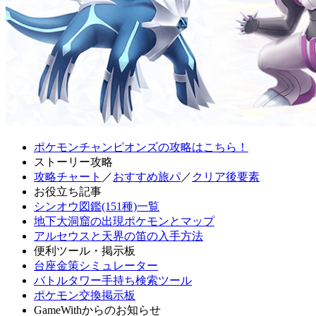
ポケモンチャンピオンズの攻略はこちら！
ストーリー攻略
攻略チャート
／
おすすめ旅パ
／
クリア後要素
お役立ち記事
シンオウ図鑑(151種)一覧
地下大洞窟の出現ポケモンとマップ
アルセウスと天界の笛の入手方法
便利ツール・掲示板
台座金策シミュレーター
バトルタワー手持ち検索ツール
ポケモン交換掲示板
GameWithからのお知らせ