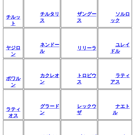
チルタリ
ザングー
ソルロ
チルッ
ス
ス
ック
ト
ネンドー
ユレイ
ヤジロ
リリーラ
ル
ドル
ン
カクレオ
トロピウ
ラティ
ポワル
ン
ス
アス
ン
グラード
レックウ
ナエト
ラティ
ン
ザ
ル
オス