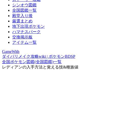
シンオウ図鑑
全国図鑑一覧
殿堂入り後
厳選まとめ
地下出現ポケモン
ハマナスパーク
交換掲示板
アイテム一覧
GameWith
ダイパリメイク攻略wiki | ポケモンBDSP
全国ポケモン図鑑(全国図鑑)一覧
レディアンの入手方法と覚える技&種族値