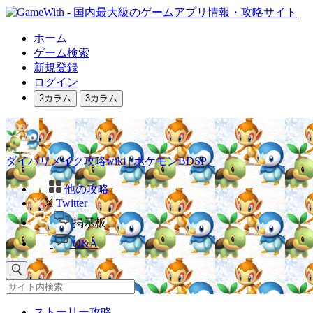
ホーム
ゲーム検索
新規登録
ログイン
2カラム
3カラム
ダイパリメイク攻略wiki | ポケモンBDSP
他の攻略
Twitter
掲示板
Q&A
ストーリー攻略