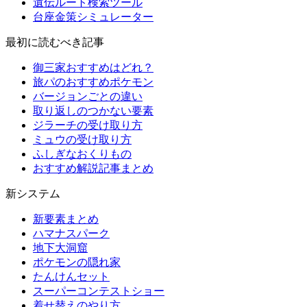
遺伝ルート検索ツール
台座金策シミュレーター
最初に読むべき記事
御三家おすすめはどれ？
旅パのおすすめポケモン
バージョンごとの違い
取り返しのつかない要素
ジラーチの受け取り方
ミュウの受け取り方
ふしぎなおくりもの
おすすめ解説記事まとめ
新システム
新要素まとめ
ハマナスパーク
地下大洞窟
ポケモンの隠れ家
たんけんセット
スーパーコンテストショー
着せ替えのやり方