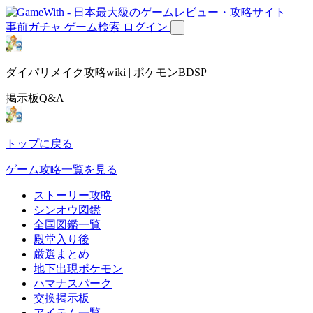
事前ガチャ
ゲーム検索
ログイン
ダイパリメイク攻略wiki | ポケモンBDSP
掲示板Q&A
トップに戻る
ゲーム攻略一覧を見る
ストーリー攻略
シンオウ図鑑
全国図鑑一覧
殿堂入り後
厳選まとめ
地下出現ポケモン
ハマナスパーク
交換掲示板
アイテム一覧