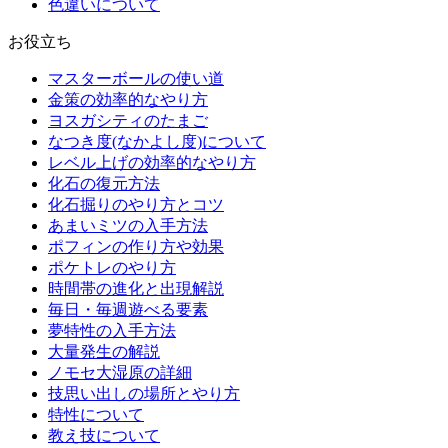
色違いについて
お役立ち
マスターボールの使い道
金策の効率的なやり方
ヨスガシティのたまご
なつき度(なかよし度)について
レベル上げの効率的なやり方
化石の復元方法
化石掘りのやり方とコツ
あまいミツの入手方法
ポフィンの作り方や効果
ポケトレのやり方
時間帯の進化と出現解説
毎日・毎週遊べる要素
夢特性の入手方法
大量発生の解説
ノモセ大湿原の詳細
技思い出しの場所とやり方
特性について
教え技について