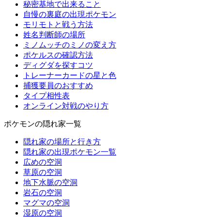
秘密基地で出来ること
自慢の裏庭の出現ポケモン
モリモトと戦う方法
姓名判断師の場所
ミノムッチのミノの変え方
ポケルスの確認方法
ディグダを探すコツ
トレーナーカードの星と色
捕獲要員のおすすめ
タイプ相性表
オンライン対戦のやり方
ポケモンの隠れ家一覧
隠れ家の場所と行き方
隠れ家の出現ポケモン一覧
広めの空洞
草原の空洞
地下水脈の空洞
岩石の空洞
マグマの空洞
湿原の空洞