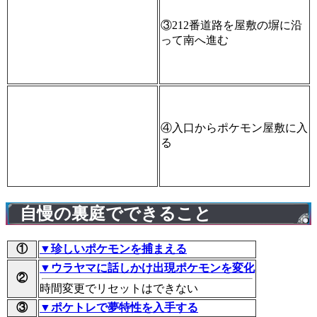
③212番道路を屋敷の塀に沿
って南へ進む
④入口からポケモン屋敷に入
る
自慢の裏庭でできること
①
▼珍しいポケモンを捕まえる
▼ウラヤマに話しかけ出現ポケモンを変化
②
時間変更でリセットはできない
③
▼ポケトレで夢特性を入手する