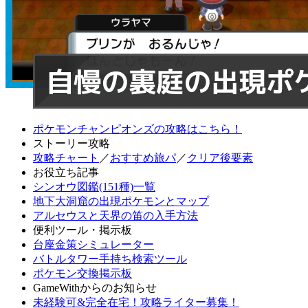
ポケモンチャンピオンズの攻略はこちら！
ストーリー攻略
攻略チャート
／
おすすめ旅パ
／
クリア後要素
お役立ち記事
シンオウ図鑑(151種)一覧
地下大洞窟の出現ポケモンとマップ
アルセウスと天界の笛の入手方法
便利ツール・掲示板
台座金策シミュレーター
バトルタワー手持ち検索ツール
ポケモン交換掲示板
GameWithからのお知らせ
未経験可&完全在宅！攻略ライター募集！