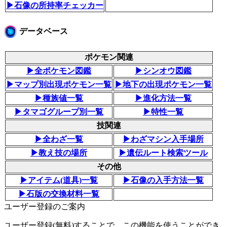
▶石像の所持率チェッカー
データベース
ポケモン関連
▶全ポケモン図鑑
▶シンオウ図鑑
▶マップ別出現ポケモン一覧
▶地下の出現ポケモン一覧
▶種族値一覧
▶進化方法一覧
▶タマゴグループ別一覧
▶特性一覧
技関連
▶全わざ一覧
▶わざマシン入手場所
▶教え技の場所
▶遺伝ルート検索ツール
その他
▶アイテム(道具)一覧
▶石像の入手方法一覧
▶石版の交換材料一覧
ユーザー登録のご案内
ユーザー登録(無料)することで、この機能を使うことができ