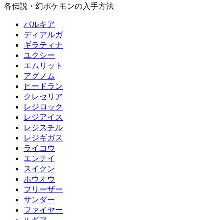
各伝説・幻ポケモンの入手方法
パルキア
ディアルガ
ギラティナ
ユクシー
エムリット
アグノム
ヒードラン
クレセリア
レジロック
レジアイス
レジスチル
レジギガス
ライコウ
エンテイ
スイクン
ホウオウ
フリーザー
サンダー
ファイヤー