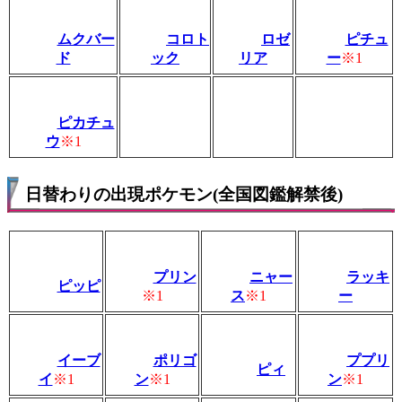
ムクバー
コロト
ロゼ
ピチュ
ド
ック
リア
ー
※1
ピカチュ
ウ
※1
日替わりの出現ポケモン(全国図鑑解禁後)
プリン
ニャー
ラッキ
ピッピ
※1
ス
※1
ー
イーブ
ポリゴ
ププリ
ピィ
イ
※1
ン
※1
ン
※1