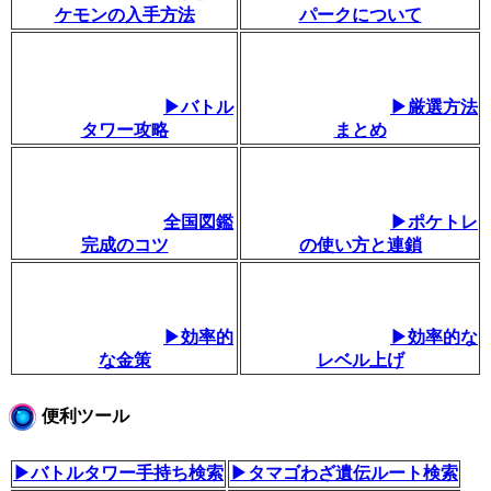
ケモンの入手方法
パークについて
▶バトル
▶厳選方法
タワー攻略
まとめ
全国図鑑
▶ポケトレ
完成のコツ
の使い方と連鎖
▶効率的
▶効率的な
な金策
レベル上げ
便利ツール
▶バトルタワー手持ち検索
▶タマゴわざ遺伝ルート検索