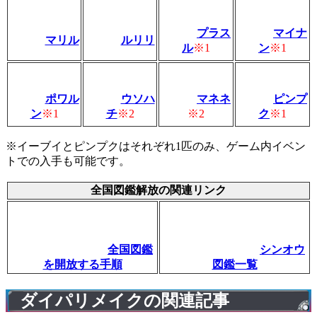
プラス
マイナ
マリル
ルリリ
ル
※1
ン
※1
ポワル
ウソハ
マネネ
ピンプ
ン
※1
チ
※2
※2
ク
※1
※イーブイとピンプクはそれぞれ1匹のみ、ゲーム内イベン
トでの入手も可能です。
全国図鑑解放の関連リンク
全国図鑑
シンオウ
を開放する手順
図鑑一覧
ダイパリメイクの関連記事