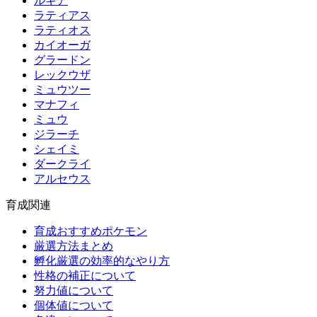
ルギア
ラティアス
ラティオス
カイオーガ
グラードン
レックウザ
ミュウツー
マナフィ
ミュウ
ジラーチ
シェイミ
ダークライ
アルセウス
育成関連
育成おすすめポケモン
厳選方法まとめ
孵化厳選の効率的なやり方
性格の補正について
努力値について
個体値について