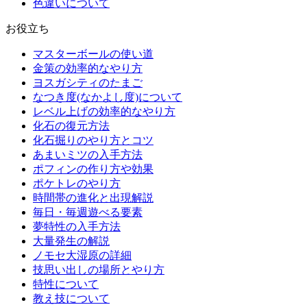
色違いについて
お役立ち
マスターボールの使い道
金策の効率的なやり方
ヨスガシティのたまご
なつき度(なかよし度)について
レベル上げの効率的なやり方
化石の復元方法
化石掘りのやり方とコツ
あまいミツの入手方法
ポフィンの作り方や効果
ポケトレのやり方
時間帯の進化と出現解説
毎日・毎週遊べる要素
夢特性の入手方法
大量発生の解説
ノモセ大湿原の詳細
技思い出しの場所とやり方
特性について
教え技について