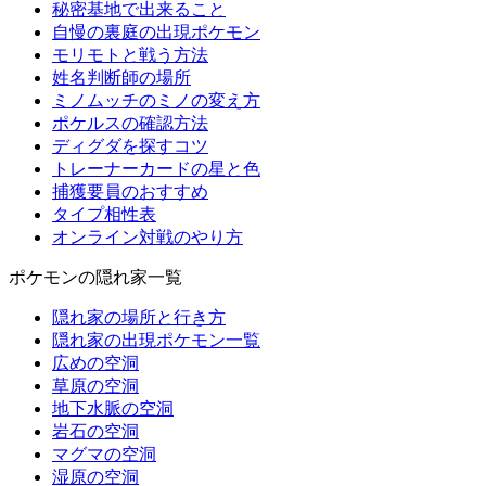
秘密基地で出来ること
自慢の裏庭の出現ポケモン
モリモトと戦う方法
姓名判断師の場所
ミノムッチのミノの変え方
ポケルスの確認方法
ディグダを探すコツ
トレーナーカードの星と色
捕獲要員のおすすめ
タイプ相性表
オンライン対戦のやり方
ポケモンの隠れ家一覧
隠れ家の場所と行き方
隠れ家の出現ポケモン一覧
広めの空洞
草原の空洞
地下水脈の空洞
岩石の空洞
マグマの空洞
湿原の空洞