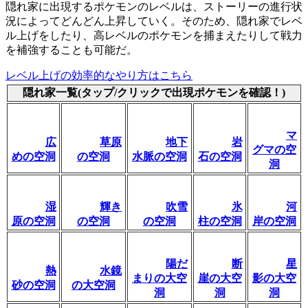
隠れ家に出現するポケモンのレベルは、ストーリーの進行状
況によってどんどん上昇していく。そのため、隠れ家でレベ
ル上げをしたり、高レベルのポケモンを捕まえたりして戦力
を補強することも可能だ。
レベル上げの効率的なやり方はこちら
隠れ家一覧(タップ/クリックで出現ポケモンを確認！)
マ
広
草原
地下
岩
グマの空
めの空洞
の空洞
水脈の空洞
石の空洞
洞
湿
輝き
吹雪
氷
河
原の空洞
の空洞
の空洞
柱の空洞
岸の空洞
陽だ
断
星
熱
水鏡
まりの大空
崖の大空
影の大空
砂の空洞
の大空洞
洞
洞
洞