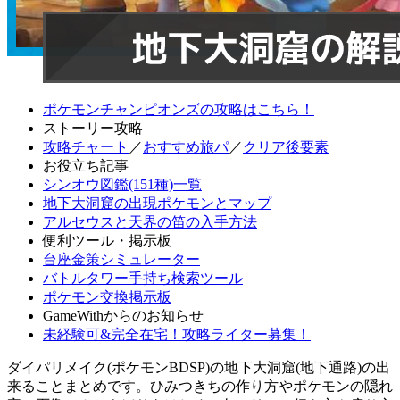
ポケモンチャンピオンズの攻略はこちら！
ストーリー攻略
攻略チャート
／
おすすめ旅パ
／
クリア後要素
お役立ち記事
シンオウ図鑑(151種)一覧
地下大洞窟の出現ポケモンとマップ
アルセウスと天界の笛の入手方法
便利ツール・掲示板
台座金策シミュレーター
バトルタワー手持ち検索ツール
ポケモン交換掲示板
GameWithからのお知らせ
未経験可&完全在宅！攻略ライター募集！
ダイパリメイク(ポケモンBDSP)の地下大洞窟(地下通路)の出
来ることまとめです。ひみつきちの作り方やポケモンの隠れ