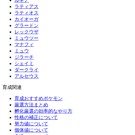
ルギア
ラティアス
ラティオス
カイオーガ
グラードン
レックウザ
ミュウツー
マナフィ
ミュウ
ジラーチ
シェイミ
ダークライ
アルセウス
育成関連
育成おすすめポケモン
厳選方法まとめ
孵化厳選の効率的なやり方
性格の補正について
努力値について
個体値について