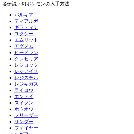
各伝説・幻ポケモンの入手方法
パルキア
ディアルガ
ギラティナ
ユクシー
エムリット
アグノム
ヒードラン
クレセリア
レジロック
レジアイス
レジスチル
レジギガス
ライコウ
エンテイ
スイクン
ホウオウ
フリーザー
サンダー
ファイヤー