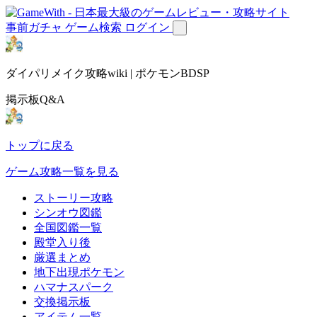
事前ガチャ
ゲーム検索
ログイン
ダイパリメイク攻略wiki | ポケモンBDSP
掲示板Q&A
トップに戻る
ゲーム攻略一覧を見る
ストーリー攻略
シンオウ図鑑
全国図鑑一覧
殿堂入り後
厳選まとめ
地下出現ポケモン
ハマナスパーク
交換掲示板
アイテム一覧