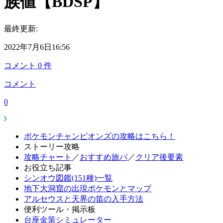
族値【BDSP】
最終更新:
2022年7月6日16:56
コメント
0
件
コメント
0
ポケモンチャンピオンズの攻略はこちら！
ストーリー攻略
攻略チャート
／
おすすめ旅パ
／
クリア後要素
お役立ち記事
シンオウ図鑑(151種)一覧
地下大洞窟の出現ポケモンとマップ
アルセウスと天界の笛の入手方法
便利ツール・掲示板
台座金策シミュレーター