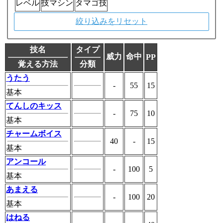
レベル
技マシン
タマゴ技
絞り込みをリセット
技名
タイプ
威力
命中
PP
覚える方法
分類
うたう
-
55
15
基本
てんしのキッス
-
75
10
基本
チャームボイス
40
-
15
基本
アンコール
-
100
5
基本
あまえる
-
100
20
基本
はねる