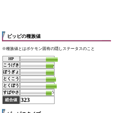
ピッピの種族値
※種族値とはポケモン固有の隠しステータスのこと
HP
70
こうげき
45
ぼうぎょ
48
とくこう
60
とくぼう
65
すばやさ
35
323
総合値