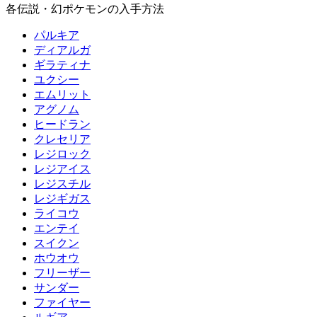
各伝説・幻ポケモンの入手方法
パルキア
ディアルガ
ギラティナ
ユクシー
エムリット
アグノム
ヒードラン
クレセリア
レジロック
レジアイス
レジスチル
レジギガス
ライコウ
エンテイ
スイクン
ホウオウ
フリーザー
サンダー
ファイヤー