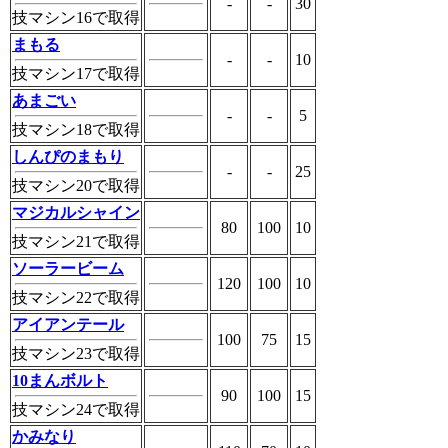
-
-
30
技マシン16で取得
まもる
-
-
10
技マシン17で取得
あまごい
-
-
5
技マシン18で取得
しんぴのまもり
-
-
25
技マシン20で取得
マジカルシャイン
80
100
10
技マシン21で取得
ソーラービーム
120
100
10
技マシン22で取得
アイアンテール
100
75
15
技マシン23で取得
10まんボルト
90
100
15
技マシン24で取得
かみなり