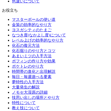
色違いについて
お役立ち
マスターボールの使い道
金策の効率的なやり方
ヨスガシティのたまご
なつき度(なかよし度)について
レベル上げの効率的なやり方
化石の復元方法
化石掘りのやり方とコツ
あまいミツの入手方法
ポフィンの作り方や効果
ポケトレのやり方
時間帯の進化と出現解説
毎日・毎週遊べる要素
夢特性の入手方法
大量発生の解説
ノモセ大湿原の詳細
技思い出しの場所とやり方
特性について
教え技について