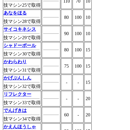
110
70
10
技マシン25で取得
あなをほる
80
100
10
技マシン28で取得
サイコキネシス
90
100
10
技マシン29で取得
シャドーボール
80
100
15
技マシン30で取得
かわらわり
75
100
15
技マシン31で取得
かげぶんしん
-
-
15
技マシン32で取得
リフレクター
-
-
20
技マシン33で取得
でんげきは
60
-
20
技マシン34で取得
かえんほうしゃ