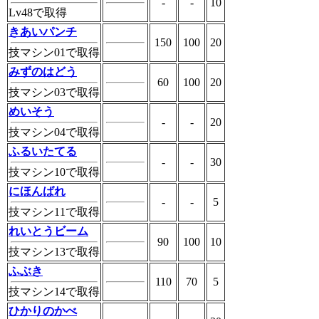
-
-
10
Lv48で取得
きあいパンチ
150
100
20
技マシン01で取得
みずのはどう
60
100
20
技マシン03で取得
めいそう
-
-
20
技マシン04で取得
ふるいたてる
-
-
30
技マシン10で取得
にほんばれ
-
-
5
技マシン11で取得
れいとうビーム
90
100
10
技マシン13で取得
ふぶき
110
70
5
技マシン14で取得
ひかりのかべ