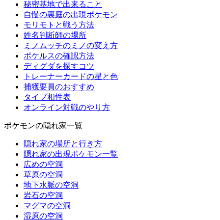
秘密基地で出来ること
自慢の裏庭の出現ポケモン
モリモトと戦う方法
姓名判断師の場所
ミノムッチのミノの変え方
ポケルスの確認方法
ディグダを探すコツ
トレーナーカードの星と色
捕獲要員のおすすめ
タイプ相性表
オンライン対戦のやり方
ポケモンの隠れ家一覧
隠れ家の場所と行き方
隠れ家の出現ポケモン一覧
広めの空洞
草原の空洞
地下水脈の空洞
岩石の空洞
マグマの空洞
湿原の空洞