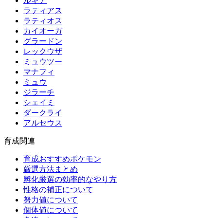
ルギア
ラティアス
ラティオス
カイオーガ
グラードン
レックウザ
ミュウツー
マナフィ
ミュウ
ジラーチ
シェイミ
ダークライ
アルセウス
育成関連
育成おすすめポケモン
厳選方法まとめ
孵化厳選の効率的なやり方
性格の補正について
努力値について
個体値について