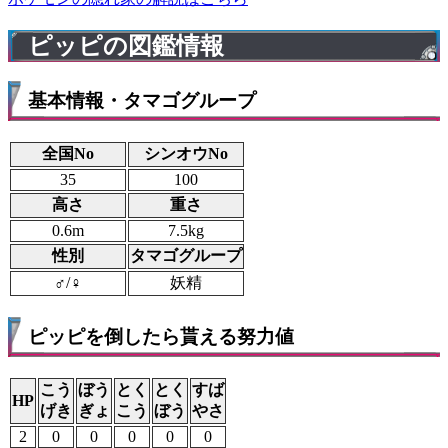
ピッピの図鑑情報
基本情報・タマゴグループ
全国No
シンオウNo
35
100
高さ
重さ
0.6m
7.5kg
性別
タマゴグループ
♂/♀
妖精
ピッピを倒したら貰える努力値
こう
ぼう
とく
とく
すば
HP
げき
ぎょ
こう
ぼう
やさ
2
0
0
0
0
0