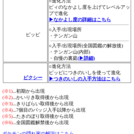
○進化方法
ピィのなかよし度を上げてレベルアッ
プで進化
▶なかよし度の詳細はこちら
○入手/出現場所
ピッピ
・テンガン山
○入手/出現場所(全国図鑑の解放後)
・テンガン山(内部)
・自慢の裏庭
(▶詳細)
○進化方法
ピッピにつきのいしを使って進化
ピクシー
▶つきのいしの入手方法はこちら
(※1)
...初期から出現
(※2)
...かいりき取得後から出現
(※3)
...きりばらい取得後から出現
(※4)
...7個目のバッジ入手以降から出現
(※5)
...たきのぼり取得後から出現
(※6)
...全国図鑑解禁後から出現
ポケモンの隠れ家の解説はこちら