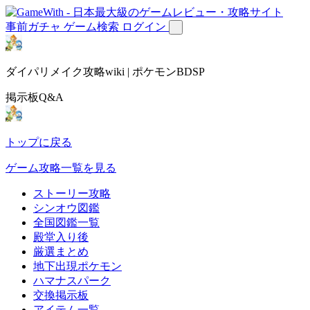
事前ガチャ
ゲーム検索
ログイン
ダイパリメイク攻略wiki | ポケモンBDSP
掲示板Q&A
トップに戻る
ゲーム攻略一覧を見る
ストーリー攻略
シンオウ図鑑
全国図鑑一覧
殿堂入り後
厳選まとめ
地下出現ポケモン
ハマナスパーク
交換掲示板
アイテム一覧