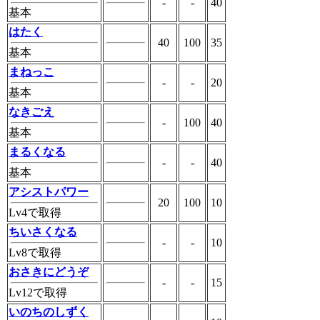
-
-
40
基本
はたく
40
100
35
基本
まねっこ
-
-
20
基本
なきごえ
-
100
40
基本
まるくなる
-
-
40
基本
アシストパワー
20
100
10
Lv4で取得
ちいさくなる
-
-
10
Lv8で取得
おさきにどうぞ
-
-
15
Lv12で取得
いのちのしずく