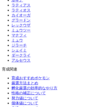
ルギア
ラティアス
ラティオス
カイオーガ
グラードン
レックウザ
ミュウツー
マナフィ
ミュウ
ジラーチ
シェイミ
ダークライ
アルセウス
育成関連
育成おすすめポケモン
厳選方法まとめ
孵化厳選の効率的なやり方
性格の補正について
努力値について
個体値について