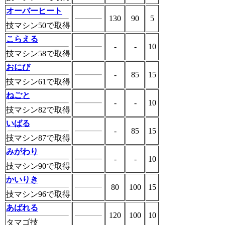
オーバーヒート
130
90
5
技マシン50で取得
こらえる
-
-
10
技マシン58で取得
おにび
-
85
15
技マシン61で取得
ねごと
-
-
10
技マシン82で取得
いばる
-
85
15
技マシン87で取得
みがわり
-
-
10
技マシン90で取得
かいりき
80
100
15
技マシン96で取得
あばれる
120
100
10
タマゴ技