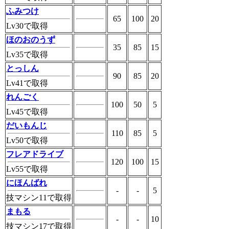
ふみつけ
65
100
20
Lv30で取得
ほのおのうず
35
85
15
Lv35で取得
とっしん
90
85
20
Lv41で取得
れんごく
100
50
5
Lv45で取得
だいもんじ
110
85
5
Lv50で取得
フレアドライブ
120
100
15
Lv55で取得
にほんばれ
-
-
5
技マシン11で取得
まもる
-
-
10
技マシン17で取得