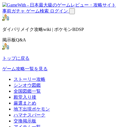
事前ガチャ
ゲーム検索
ログイン
ダイパリメイク攻略wiki | ポケモンBDSP
掲示板Q&A
トップに戻る
ゲーム攻略一覧を見る
ストーリー攻略
シンオウ図鑑
全国図鑑一覧
殿堂入り後
厳選まとめ
地下出現ポケモン
ハマナスパーク
交換掲示板
アイテム一覧