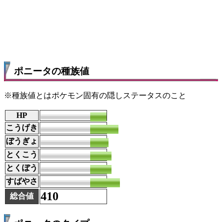
ポニータの種族値
※種族値とはポケモン固有の隠しステータスのこと
HP
50
こうげき
85
ぼうぎょ
55
とくこう
65
とくぼう
65
すばやさ
90
410
総合値