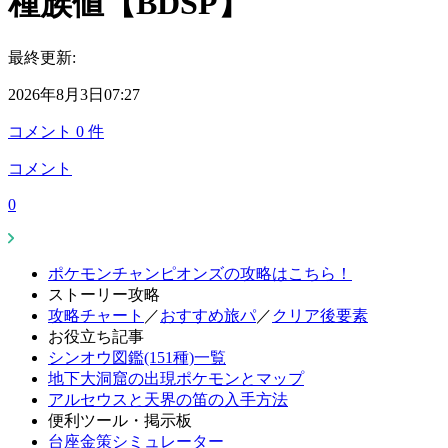
種族値【BDSP】
最終更新:
2026年8月3日07:27
コメント
0
件
コメント
0
ポケモンチャンピオンズの攻略はこちら！
ストーリー攻略
攻略チャート
／
おすすめ旅パ
／
クリア後要素
お役立ち記事
シンオウ図鑑(151種)一覧
地下大洞窟の出現ポケモンとマップ
アルセウスと天界の笛の入手方法
便利ツール・掲示板
台座金策シミュレーター