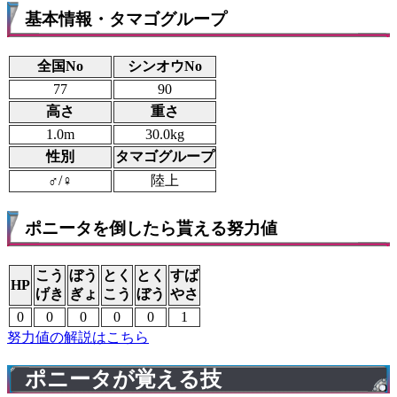
基本情報・タマゴグループ
全国No
シンオウNo
77
90
高さ
重さ
1.0m
30.0kg
性別
タマゴグループ
♂/♀
陸上
ポニータを倒したら貰える努力値
こう
ぼう
とく
とく
すば
HP
げき
ぎょ
こう
ぼう
やさ
0
0
0
0
0
1
努力値の解説はこちら
ポニータが覚える技