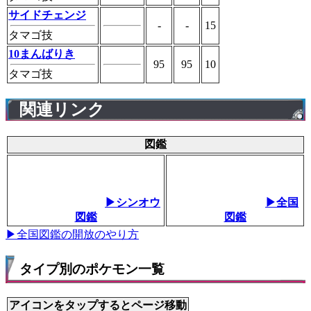
サイドチェンジ
-
-
15
タマゴ技
10まんばりき
95
95
10
タマゴ技
関連リンク
図鑑
▶シンオウ
▶全国
図鑑
図鑑
▶全国図鑑の開放のやり方
タイプ別のポケモン一覧
アイコンをタップするとページ移動