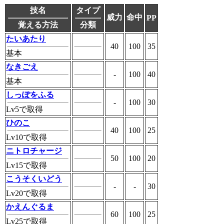
技名
タイプ
威力
命中
PP
覚える方法
分類
たいあたり
40
100
35
基本
なきごえ
-
100
40
基本
しっぽをふる
-
100
30
Lv5で取得
ひのこ
40
100
25
Lv10で取得
ニトロチャージ
50
100
20
Lv15で取得
こうそくいどう
-
-
30
Lv20で取得
かえんぐるま
60
100
25
Lv25で取得