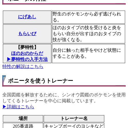
野生のポケモンから必ず逃げられ
にげあし
る。
ほのおタイプの技を受けると炎を
もらいび
もらい自分が出すほのおタイプの
技が強くなる。
【夢特性】
自分に触った相手をやけど状態に
ほのおのからだ
することがある。
▶夢特性の入手方法
特性の解説はこちら
ポニータを使うトレーナー
全国図鑑を解放するために、シンオウ図鑑のポケモンを使用
してくるトレーナーを中心に掲載しています。
▶詳細はこちら
場所
トレーナー名
205番道路
キャンプボーイのヨシキなど