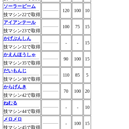
ソーラービーム
120
100
10
技マシン22で取得
アイアンテール
100
75
15
技マシン23で取得
かげぶんしん
-
-
15
技マシン32で取得
かえんほうしゃ
90
100
15
技マシン35で取得
だいもんじ
110
85
5
技マシン38で取得
からげんき
70
100
20
技マシン42で取得
ねむる
-
-
10
技マシン44で取得
メロメロ
-
100
15
技マシン45で取得