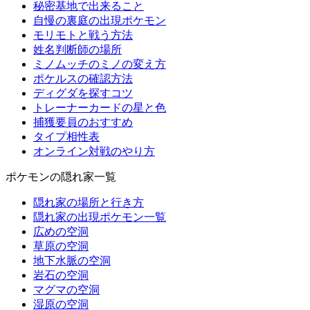
秘密基地で出来ること
自慢の裏庭の出現ポケモン
モリモトと戦う方法
姓名判断師の場所
ミノムッチのミノの変え方
ポケルスの確認方法
ディグダを探すコツ
トレーナーカードの星と色
捕獲要員のおすすめ
タイプ相性表
オンライン対戦のやり方
ポケモンの隠れ家一覧
隠れ家の場所と行き方
隠れ家の出現ポケモン一覧
広めの空洞
草原の空洞
地下水脈の空洞
岩石の空洞
マグマの空洞
湿原の空洞