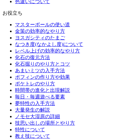
色違いについて
お役立ち
マスターボールの使い道
金策の効率的なやり方
ヨスガシティのたまご
なつき度(なかよし度)について
レベル上げの効率的なやり方
化石の復元方法
化石掘りのやり方とコツ
あまいミツの入手方法
ポフィンの作り方や効果
ポケトレのやり方
時間帯の進化と出現解説
毎日・毎週遊べる要素
夢特性の入手方法
大量発生の解説
ノモセ大湿原の詳細
技思い出しの場所とやり方
特性について
教え技について