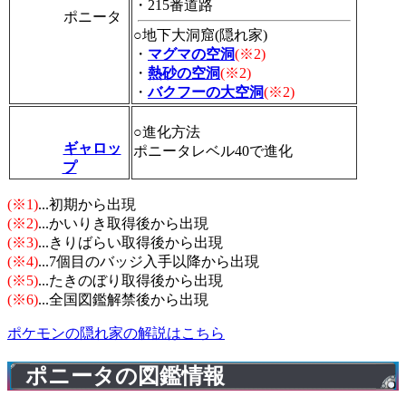
・215番道路
ポニータ
○地下大洞窟(隠れ家)
・
マグマの空洞
(※2)
・
熱砂の空洞
(※2)
・
バクフーの大空洞
(※2)
○進化方法
ギャロッ
ポニータレベル40で進化
プ
(※1)
...初期から出現
(※2)
...かいりき取得後から出現
(※3)
...きりばらい取得後から出現
(※4)
...7個目のバッジ入手以降から出現
(※5)
...たきのぼり取得後から出現
(※6)
...全国図鑑解禁後から出現
ポケモンの隠れ家の解説はこちら
ポニータの図鑑情報