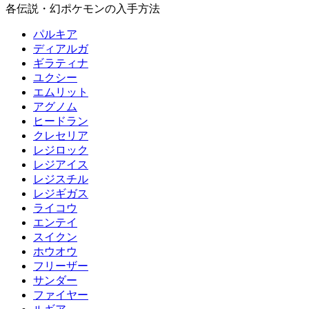
各伝説・幻ポケモンの入手方法
パルキア
ディアルガ
ギラティナ
ユクシー
エムリット
アグノム
ヒードラン
クレセリア
レジロック
レジアイス
レジスチル
レジギガス
ライコウ
エンテイ
スイクン
ホウオウ
フリーザー
サンダー
ファイヤー