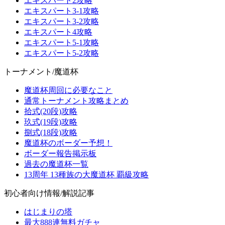
エキスパート2攻略
エキスパート3-1攻略
エキスパート3-2攻略
エキスパート4攻略
エキスパート5-1攻略
エキスパート5-2攻略
トーナメント/魔道杯
魔道杯周回に必要なこと
通常トーナメント攻略まとめ
拾式(20段)攻略
玖式(19段)攻略
捌式(18段)攻略
魔道杯のボーダー予想！
ボーダー報告掲示板
過去の魔道杯一覧
13周年 13種族の大魔道杯 覇級攻略
初心者向け情報/解説記事
はじまりの塔
最大888連無料ガチャ