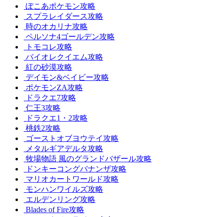
ぽこあポケモン攻略
スプラレイダース攻略
時のオカリナ攻略
ペルソナ4ゴールデン攻略
トモコレ攻略
バイオレクイエム攻略
紅の砂漠攻略
デイモン&ベイビー攻略
ポケモンZA攻略
ドラクエ7攻略
仁王3攻略
ドラクエ1・2攻略
桃鉄2攻略
ゴーストオブヨウテイ攻略
メタルギアデルタ攻略
牧場物語 風のグランドバザール攻略
ドンキーコングバナンザ攻略
マリオカートワールド攻略
モンハンワイルズ攻略
エルデンリング攻略
Blades of Fire攻略