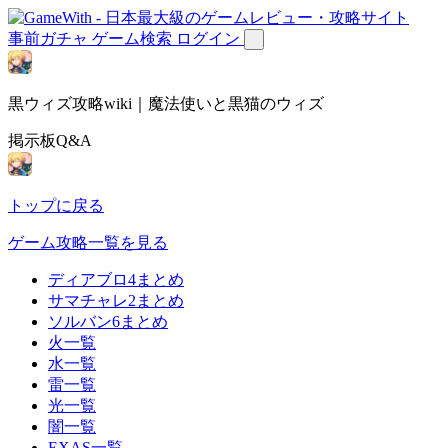
事前ガチャ
ゲーム検索
ログイン
黒ウィズ攻略wiki｜魔法使いと黒猫のウィズ
掲示板Q&A
トップに戻る
ゲーム攻略一覧を見る
ディアブロ4まとめ
サマチャレ2まとめ
ソルバン6まとめ
火一覧
水一覧
雷一覧
光一覧
闇一覧
EXAS一覧