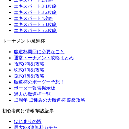
エキスパート2攻略
エキスパート3-1攻略
エキスパート3-2攻略
エキスパート4攻略
エキスパート5-1攻略
エキスパート5-2攻略
トーナメント/魔道杯
魔道杯周回に必要なこと
通常トーナメント攻略まとめ
拾式(20段)攻略
玖式(19段)攻略
捌式(18段)攻略
魔道杯のボーダー予想！
ボーダー報告掲示板
過去の魔道杯一覧
13周年 13種族の大魔道杯 覇級攻略
初心者向け情報/解説記事
はじまりの塔
最大888連無料ガチャ