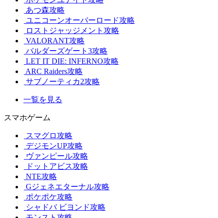
あつ森攻略
ユニコーンオーバーロード攻略
ロストジャッジメント攻略
VALORANT攻略
バルダーズゲート3攻略
LET IT DIE: INFERNO攻略
ARC Raiders攻略
サブノーティカ2攻略
一覧を見る
スマホゲーム
スマグロ攻略
デジモンUP攻略
ヴァンピール攻略
ドットアビス攻略
NTE攻略
Gジェネエターナル攻略
ポケポケ攻略
シャドバ ビヨンド攻略
モンスト攻略