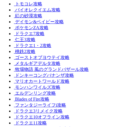
トモコレ攻略
バイオレクイエム攻略
紅の砂漠攻略
デイモン&ベイビー攻略
ポケモンZA攻略
ドラクエ7攻略
仁王3攻略
ドラクエ1・2攻略
桃鉄2攻略
ゴーストオブヨウテイ攻略
メタルギアデルタ攻略
牧場物語 風のグランドバザール攻略
ドンキーコングバナンザ攻略
マリオカートワールド攻略
モンハンワイルズ攻略
エルデンリング攻略
Blades of Fire攻略
ファンタジーライフi攻略
ドラクエ3リメイク攻略
ドラクエ10オフライン攻略
ドラクエ11攻略