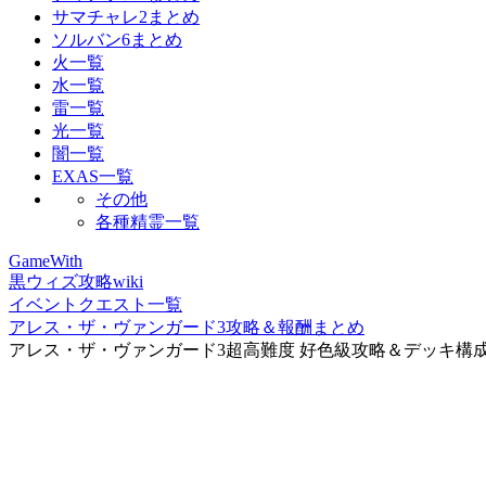
サマチャレ2まとめ
ソルバン6まとめ
火一覧
水一覧
雷一覧
光一覧
闇一覧
EXAS一覧
その他
各種精霊一覧
GameWith
黒ウィズ攻略wiki
イベントクエスト一覧
アレス・ザ・ヴァンガード3攻略＆報酬まとめ
アレス・ザ・ヴァンガード3超高難度 好色級攻略＆デッキ構