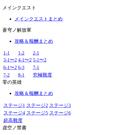
メインクエスト
メインクエストまとめ
蒼穹ノ解放軍
攻略＆報酬まとめ
1-1
1-2
2-1
3-1〜2
4-1〜2
5-1〜2
6-1〜2
6-3
7-1
7-2
8-1
究極難度
零の英雄
攻略＆報酬まとめ
ステージ1
ステージ2
ステージ3
ステージ4
ステージ5
ステージ6
超高難度
虚空ノ禁書