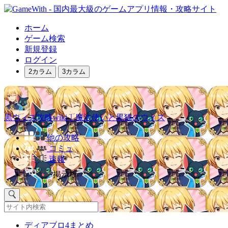
ホーム
ゲーム検索
新規登録
ログイン
2カラム
3カラム
黒ウィズ攻略wiki｜魔法使いと黒猫のウィズ
他の攻略
コミュ
速報
掲示板
ディアブロ4まとめ