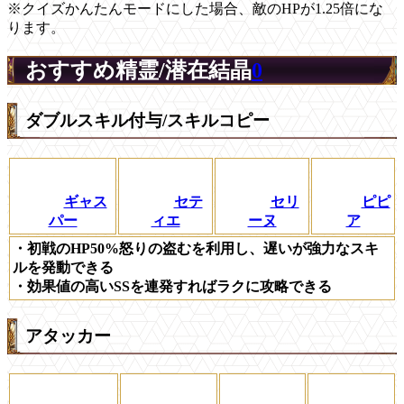
※クイズかんたんモードにした場合、敵のHPが1.25倍にな
ります。
おすすめ精霊/潜在結晶
0
ダブルスキル付与/スキルコピー
ギャス
セテ
セリ
ピピ
パー
ィエ
ーヌ
ア
・初戦のHP50%怒りの盗むを利用し、遅いが強力なスキ
ルを発動できる
・効果値の高いSSを連発すればラクに攻略できる
アタッカー