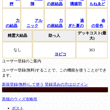
秤
陣
の超結晶
璃揚羽
もねゑど
力
アル
力
過
命
の結晶
ニック
の超結晶
ぎた夏の
の音色
デッキコスト(最
精霊大結晶
助っ人
大)
なし
363
ヨビコ
ユーザー登録のご案内
ユーザー登録(無料)することで、この機能を使うことができ
ます。
新規登録(無料)して使う
登録済みの方はログイン
この記事を書いた人
黒猫のウィズ攻略班
ポスト