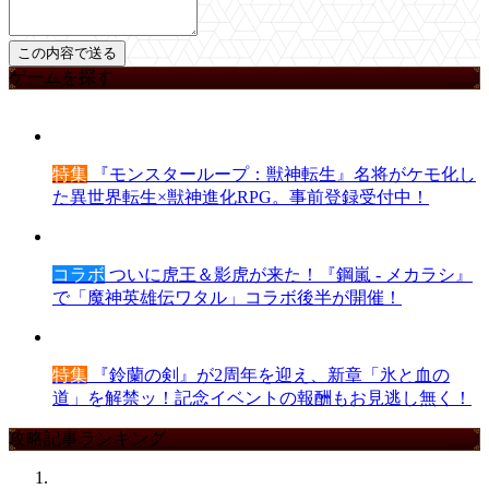
ゲームを探す
特集
『モンスターループ：獣神転生』名将がケモ化し
た異世界転生×獣神進化RPG。事前登録受付中！
コラボ
ついに虎王＆影虎が来た！『鋼嵐 - メカラシ』
で「魔神英雄伝ワタル」コラボ後半が開催！
特集
『鈴蘭の剣』が2周年を迎え、新章「氷と血の
道」を解禁ッ！記念イベントの報酬もお見逃し無く！
攻略記事ランキング