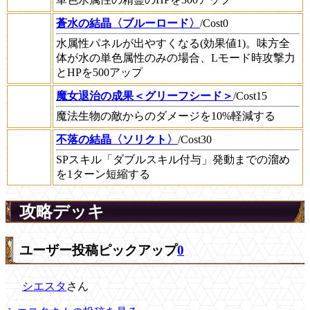
蒼水の結晶〈ブルーロード〉
/Cost0
水属性パネルが出やすくなる(効果値1)。味方全
体が水の単色属性のみの場合、Lモード時攻撃力
とHPを500アップ
魔女退治の成果＜グリーフシード＞
/Cost15
魔法生物の敵からのダメージを10%軽減する
不落の結晶〈ソリクト〉
/Cost30
SPスキル「ダブルスキル付与」発動までの溜め
を1ターン短縮する
攻略デッキ
ユーザー投稿ピックアップ
0
シエスタ
さん