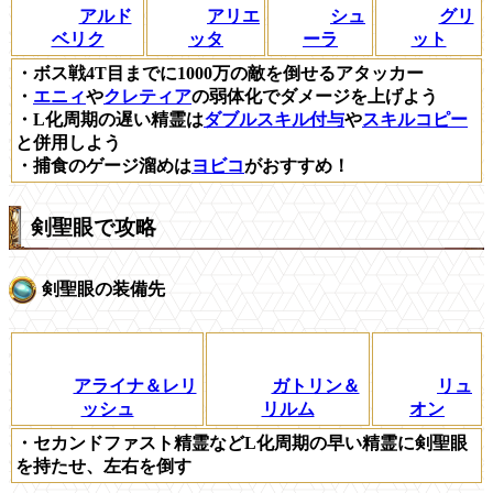
アルド
アリエ
シュ
グリ
ベリク
ッタ
ーラ
ット
・ボス戦4T目までに1000万の敵を倒せるアタッカー
・
エニィ
や
クレティア
の弱体化でダメージを上げよう
・L化周期の遅い精霊は
ダブルスキル付与
や
スキルコピー
と併用しよう
・捕食のゲージ溜めは
ヨビコ
がおすすめ！
剣聖眼で攻略
剣聖眼の装備先
アライナ＆レリ
ガトリン＆
リュ
ッシュ
リルム
オン
・セカンドファスト精霊などL化周期の早い精霊に剣聖眼
を持たせ、左右を倒す