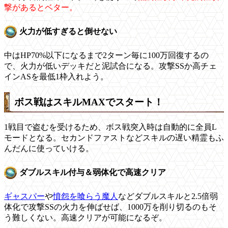
撃があるとベター。
火力が低すぎると倒せない
中はHP70%以下になるまで2ターン毎に100万回復するの
で、火力が低いデッキだと泥試合になる。攻撃SSか高チェ
インASを最低1枠入れよう。
ボス戦はスキルMAXでスタート！
1戦目で盗むを受けるため、ボス戦突入時は自動的に全員L
モードとなる。セカンドファストなどスキルの遅い精霊もふ
んだんに使っていける。
ダブルスキル付与＆弱体化で高速クリア
ギャスパー
や
憤怨を喰らう魔人
などダブルスキルと2.5倍弱
体化で攻撃SSの火力を伸ばせば、1000万を削り切るのもそ
う難しくない。高速クリアが可能になるぞ。