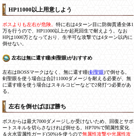
HP11000以上用意しよう
ボスよりも左右が危険。
特に右は4ターン目に防御貫通全体1
万を行うので、HP11000以上か起死回生で耐えよう。なお
HPは1000万となっており、生半可な攻撃では4ターン以内に
倒せない。
左右は無に還す瞳(剣聖眼)がおすすめ
左右はBOSSマークはなく、無に還す瞳(
剣聖眼
)で倒せる。
剣聖眼を使う場合は合計11000ダメージを耐える必要が、無
に還す瞳を使う場合はスキルコピーなどで2発打つ必要があ
る。
左右を倒せばほぼ勝ち
ボスからは最大7000ダメージしか受けないため、回復とサポ
ートスキルを切らさなければ倒せる。HP70%で闇属性変化
＆火水雷属性ガード(50%)を使うので
無属性攻撃や光属性攻