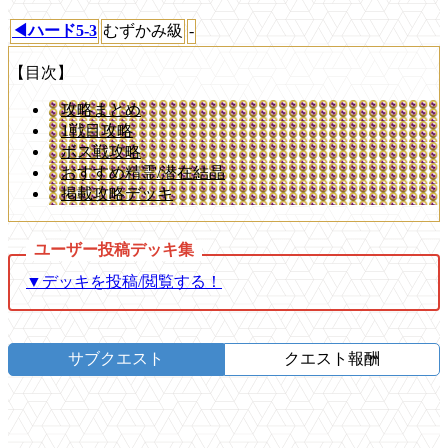
◀ハード5-3
むずかみ級
-
【目次】
攻略まとめ
1戦目攻略
ボス戦攻略
おすすめ精霊/潜在結晶
掲載攻略デッキ
▼デッキを投稿/閲覧する！
サブクエスト
クエスト報酬