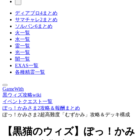
ディアブロ4まとめ
サマチャレ2まとめ
ソルバン6まとめ
火一覧
水一覧
雷一覧
光一覧
闇一覧
EXAS一覧
各種精霊一覧
GameWith
黒ウィズ攻略wiki
イベントクエスト一覧
ぽっ！かみさま2攻略＆報酬まとめ
ぽっ！かみさま2超高難度「むずかみ」攻略＆デッキ構成
【黒猫のウィズ】ぽっ！かみ