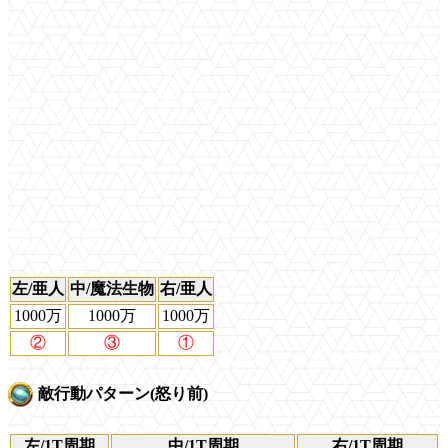
左/亜人
中/魔法生物
右/亜人
1000万
1000万
1000万
②
③
①
敵行動パターン(怒り前)
左/1T周期
中/1T周期
右/1T周期