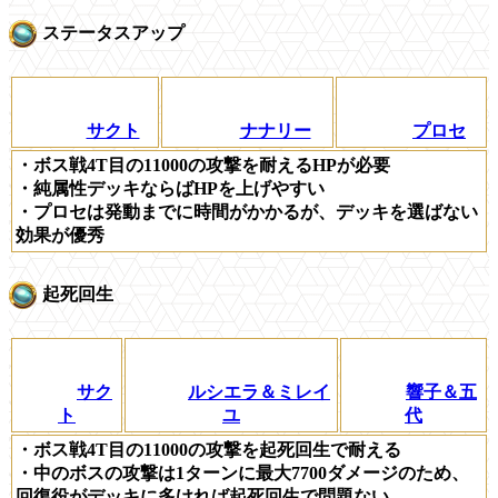
ステータスアップ
サクト
ナナリー
プロセ
・ボス戦4T目の11000の攻撃を耐えるHPが必要
・純属性デッキならばHPを上げやすい
・プロセは発動までに時間がかかるが、デッキを選ばない
効果が優秀
起死回生
サク
ルシエラ＆ミレイ
響子＆五
ト
ユ
代
・ボス戦4T目の11000の攻撃を起死回生で耐える
・中のボスの攻撃は1ターンに最大7700ダメージのため、
回復役がデッキに多ければ起死回生で問題ない