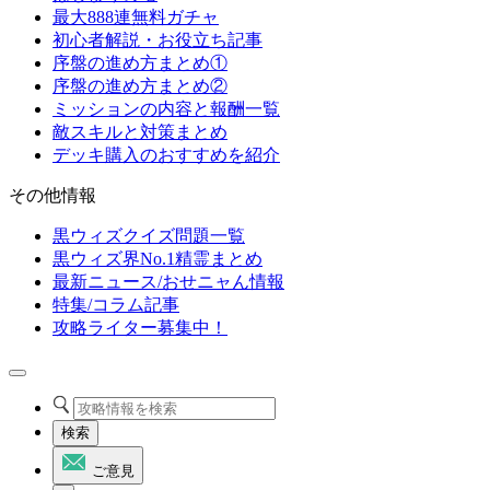
最大888連無料ガチャ
初心者解説・お役立ち記事
序盤の進め方まとめ①
序盤の進め方まとめ②
ミッションの内容と報酬一覧
敵スキルと対策まとめ
デッキ購入のおすすめを紹介
その他情報
黒ウィズクイズ問題一覧
黒ウィズ界No.1精霊まとめ
最新ニュース/おせニャん情報
特集/コラム記事
攻略ライター募集中！
検索
ご意見