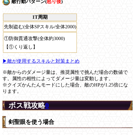
敵行動パターン(
怒り後
)
1T周期
先制盗む(全体SPスキル/全体2000)
①防御貫通攻撃(全体約3000)
【①くり返し】
▶敵が使用するスキルと対策まとめ
※敵からのダメージ量は、推奨属性で挑んだ場合の数値で
す。属性の相性によってダメージ量は変動します。
※クイズかんたんモードにした場合、敵のHPが1.25倍にな
ります。
ボス戦攻略
0
剣聖眼を使う場合