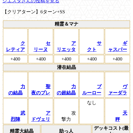
シエスタさんの投稿を見る
【クリアターン】6ターン+SS
精霊＆マナ
ク
セ
ア
サ
ギ
レティア
リーヌ
リエッタ
クト
ャスパー
+400
+400
+400
+400
+400
潜在結晶
力
聖
力
ブ
ヴ
の結晶
夜のプレ
の超結晶
ルーロー
ァーダラ
なし
武
ア
攻
天
烈陣
ドヴェリ
撃力
秤
デッキコスト(最
精霊大結晶
助っ人