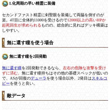
L化周期の早い精霊に装備
セカンドファスト精霊に剣聖眼を装備して両脇を倒すのが
楽。4T目に全体約11000を受けるので
12000以上の高いHPか
起死回生が求められる
ものの、総合的に見ればデッキ構築は
しやすい。
無に還す瞳を使う場合
無に還す瞳を2回発動
無に還す瞳
を2回発動できるなら、
左右の危険な攻撃を受け
ずに済む。
無に還す瞳持ちはその他の基礎スペックが低いの
で、ASが回復の
デューラ
を使う場合以外、2発目は
スキルコ
ピー
を使うと良い。
敵データ