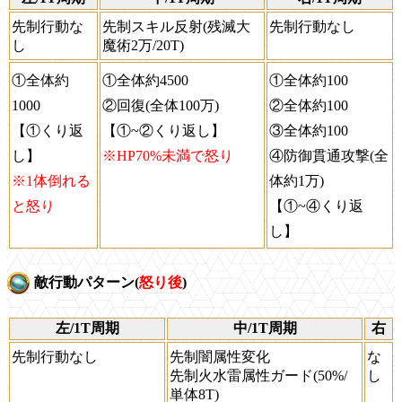
先制行動な
先制スキル反射(残滅大
先制行動なし
し
魔術2万/20T)
①全体約
①全体約4500
①全体約100
1000
②回復(全体100万)
②全体約100
【①くり返
【①~②くり返し】
③全体約100
し】
※HP70%未満で怒り
④防御貫通攻撃(全
※1体倒れる
体約1万)
と怒り
【①~④くり返
し】
敵行動パターン(
怒り後
)
左/1T周期
中/1T周期
右
先制行動なし
先制闇属性変化
な
先制火水雷属性ガード(50%/
し
単体8T)