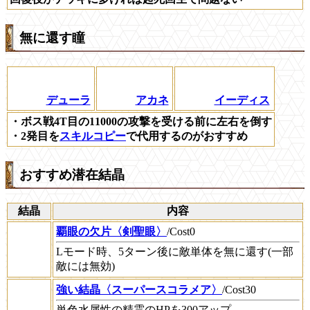
無に還す瞳
デューラ
アカネ
イーディス
・ボス戦4T目の11000の攻撃を受ける前に左右を倒す
・2発目を
スキルコピー
で代用するのがおすすめ
おすすめ潜在結晶
結晶
内容
覇眼の欠片〈剣聖眼〉
/Cost0
Lモード時、5ターン後に敵単体を無に還す(一部
敵には無効)
強い結晶〈スーパースコラメア〉
/Cost30
単色水属性の精霊のHPを300アップ