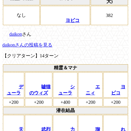
大)
なし
382
ヨビコ
daikon
さん
daikonさんの投稿を見る
【クリアターン】14ターン
精霊＆マナ
デ
嘘猫
シ
エ
ヨ
ューラ
のウィズ
ューラ
ニィ
ビコ
+200
+200
+400
+200
+200
潜在結晶
天
武烈
力
瑠
れ