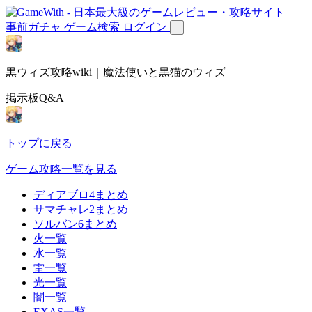
事前ガチャ
ゲーム検索
ログイン
黒ウィズ攻略wiki｜魔法使いと黒猫のウィズ
掲示板Q&A
トップに戻る
ゲーム攻略一覧を見る
ディアブロ4まとめ
サマチャレ2まとめ
ソルバン6まとめ
火一覧
水一覧
雷一覧
光一覧
闇一覧
EXAS一覧