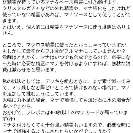
材精霊が持っているマナをベース精霊に引き継げます。
クリスタルガチャなどの外れ精霊や、マナ強化をしたけれど
使っていない精霊があれば、マナソースとして使うことがで
きます。
とはいえ、個人的には精霊をマナソースに使う度胸はありま
せん。
ところで、マクロス精霊に使ったとおっしゃっていますが、
もしかして最初からフル覚醒フルマナにしていませんか？
覚醒はともかく、マナはいつでも合成できるので、必要にな
った時に必要な精霊にマナを付けるようにすれば、無駄な消
費は減らせると思います。
私の戦法としては、デッキを組むときに、まず素で戦ってみ
て、ミリ残しなど際どいところで抜けきれない場合に、マナ
を追加して挑むようにしています。
大幅に力不足の場合、マナで補強しても焼け石に水の場合が
多いですから。
おかげで、プレボには400枚以上のマナカードが腐っていま
す(汗)
マナを付けなくても十分強い精霊もいますので、必要な時に
マナで補強するようにされたらいかがでしょうか？