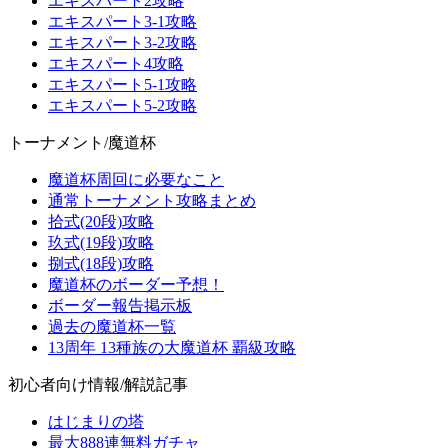
エキスパート2攻略
エキスパート3-1攻略
エキスパート3-2攻略
エキスパート4攻略
エキスパート5-1攻略
エキスパート5-2攻略
トーナメント/魔道杯
魔道杯周回に必要なこと
通常トーナメント攻略まとめ
拾式(20段)攻略
玖式(19段)攻略
捌式(18段)攻略
魔道杯のボーダー予想！
ボーダー報告掲示板
過去の魔道杯一覧
13周年 13種族の大魔道杯 覇級攻略
初心者向け情報/解説記事
はじまりの塔
最大888連無料ガチャ