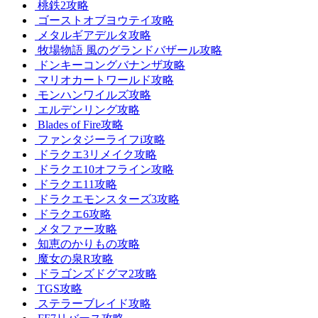
桃鉄2攻略
ゴーストオブヨウテイ攻略
メタルギアデルタ攻略
牧場物語 風のグランドバザール攻略
ドンキーコングバナンザ攻略
マリオカートワールド攻略
モンハンワイルズ攻略
エルデンリング攻略
Blades of Fire攻略
ファンタジーライフi攻略
ドラクエ3リメイク攻略
ドラクエ10オフライン攻略
ドラクエ11攻略
ドラクエモンスターズ3攻略
ドラクエ6攻略
メタファー攻略
知恵のかりもの攻略
魔女の泉R攻略
ドラゴンズドグマ2攻略
TGS攻略
ステラーブレイド攻略