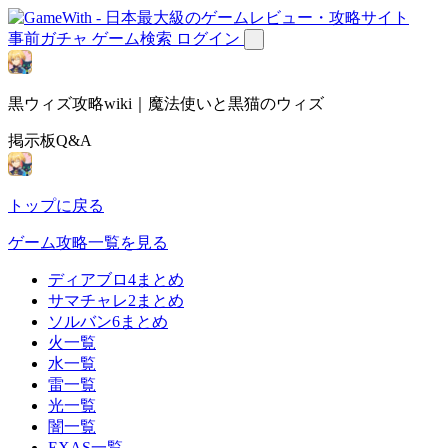
事前ガチャ
ゲーム検索
ログイン
黒ウィズ攻略wiki｜魔法使いと黒猫のウィズ
掲示板Q&A
トップに戻る
ゲーム攻略一覧を見る
ディアブロ4まとめ
サマチャレ2まとめ
ソルバン6まとめ
火一覧
水一覧
雷一覧
光一覧
闇一覧
EXAS一覧