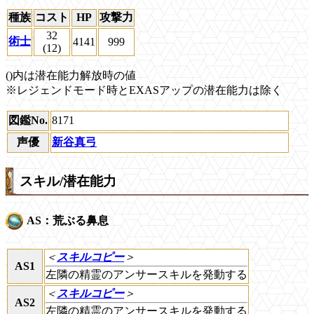
種族
コスト
HP
攻撃力
32
術士
4141
999
(12)
()内は潜在能力解放時の値
※レジェンドモード時とEXASアップの潜在能力は除く
図鑑No.
8171
声優
新谷真弓
スキル/潜在能力
AS：荒ぶる鼻息
＜
スキルコピー
＞
AS1
左隣の精霊のアンサースキルを発動する
＜
スキルコピー
＞
AS2
左隣の精霊のアンサースキルを発動する