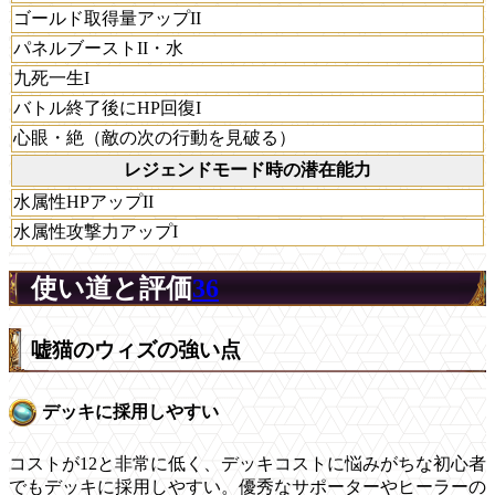
ゴールド取得量アップII
パネルブーストII・水
九死一生I
バトル終了後にHP回復I
心眼・絶（敵の次の行動を見破る）
レジェンドモード時の潜在能力
水属性HPアップII
水属性攻撃力アップI
使い道と評価
36
嘘猫のウィズの強い点
デッキに採用しやすい
コストが12と非常に低く、デッキコストに悩みがちな初心者
でもデッキに採用しやすい。優秀なサポーターやヒーラーの