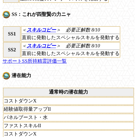
SS：これが四聖賢の力ニャ
＜
スキルコピー
＞
必要正解数 8/10
SS1
直前に発動したスペシャルスキルを発動する
＜
スキルコピー
＞
必要正解数 8/10
SS2
直前に発動したスペシャルスキルを発動する
サポートSS所持精霊評価一覧
潜在能力
通常時の潜在能力
コストダウンX
経験値取得量アップII
パネルブースト・水
ファストスキルII
コストダウンX