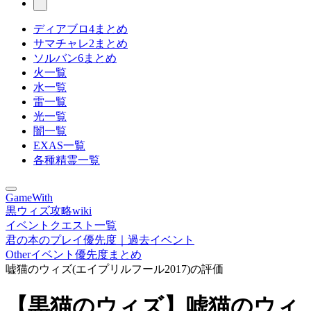
ディアブロ4まとめ
サマチャレ2まとめ
ソルバン6まとめ
火一覧
水一覧
雷一覧
光一覧
闇一覧
EXAS一覧
各種精霊一覧
GameWith
黒ウィズ攻略wiki
イベントクエスト一覧
君の本のプレイ優先度｜過去イベント
Otherイベント優先度まとめ
嘘猫のウィズ(エイプリルフール2017)の評価
【黒猫のウィズ】嘘猫のウィ