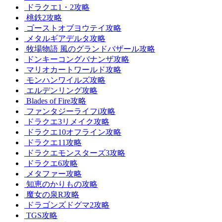
ドラクエ1・2攻略
桃鉄2攻略
ゴーストオブヨウテイ攻略
メタルギアデルタ攻略
牧場物語 風のグランドバザール攻略
ドンキーコングバナンザ攻略
マリオカートワールド攻略
モンハンワイルズ攻略
エルデンリング攻略
Blades of Fire攻略
ファンタジーライフi攻略
ドラクエ3リメイク攻略
ドラクエ10オフライン攻略
ドラクエ11攻略
ドラクエモンスターズ3攻略
ドラクエ6攻略
メタファー攻略
知恵のかりもの攻略
魔女の泉R攻略
ドラゴンズドグマ2攻略
TGS攻略