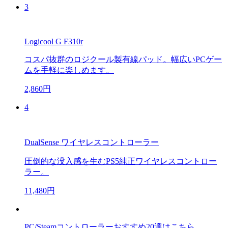
3
Logicool G F310r
コスパ抜群のロジクール製有線パッド。幅広いPCゲー
ムを手軽に楽しめます。
2,860円
4
DualSense ワイヤレスコントローラー
圧倒的な没入感を生むPS5純正ワイヤレスコントロー
ラー。
11,480円
PC/Steamコントローラーおすすめ20選はこちら