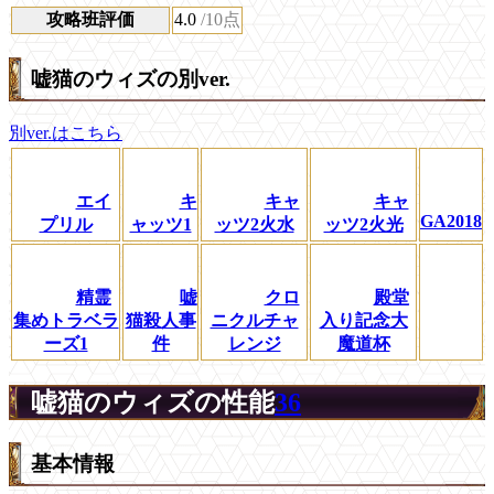
攻略班評価
4.0
/10点
嘘猫のウィズの別ver.
別ver.はこちら
エイ
キ
キャ
キャ
GA2018
プリル
ャッツ1
ッツ2火水
ッツ2火光
精霊
嘘
クロ
殿堂
集めトラベラ
猫殺人事
ニクルチャ
入り記念大
ーズ1
件
レンジ
魔道杯
嘘猫のウィズの性能
36
基本情報