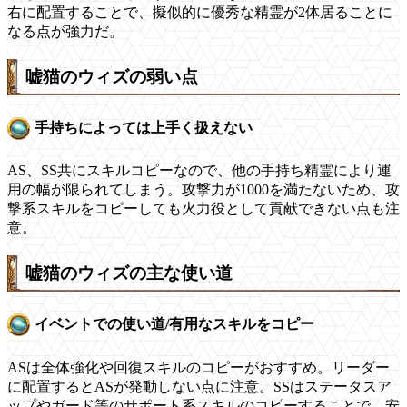
右に配置することで、擬似的に優秀な精霊が2体居ることに
なる点が強力だ。
嘘猫のウィズの弱い点
手持ちによっては上手く扱えない
AS、SS共にスキルコピーなので、他の手持ち精霊により運
用の幅が限られてしまう。攻撃力が1000を満たないため、攻
撃系スキルをコピーしても火力役として貢献できない点も注
意。
嘘猫のウィズの主な使い道
イベントでの使い道/有用なスキルをコピー
ASは全体強化や回復スキルのコピーがおすすめ。リーダー
に配置するとASが発動しない点に注意。SSはステータスア
ップやガード等のサポート系スキルのコピーすることで、安