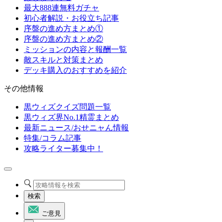
最大888連無料ガチャ
初心者解説・お役立ち記事
序盤の進め方まとめ①
序盤の進め方まとめ②
ミッションの内容と報酬一覧
敵スキルと対策まとめ
デッキ購入のおすすめを紹介
その他情報
黒ウィズクイズ問題一覧
黒ウィズ界No.1精霊まとめ
最新ニュース/おせニャん情報
特集/コラム記事
攻略ライター募集中！
検索
ご意見