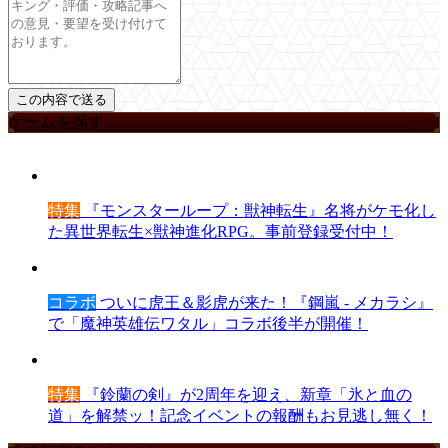
ゲームを探す
特集
『モンスターループ：獣神転生』名将がケモ化し
た異世界転生×獣神進化RPG。事前登録受付中！
コラボ
ついに虎王＆影虎が来た！『鋼嵐 - メカラシ』
で「魔神英雄伝ワタル」コラボ後半が開催！
特集
『鈴蘭の剣』が2周年を迎え、新章「氷と血の
道」を解禁ッ！記念イベントの報酬もお見逃し無く！