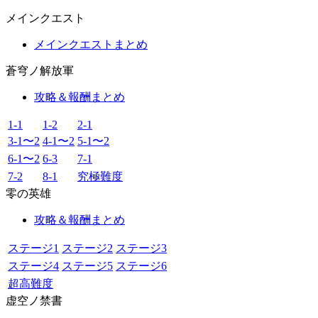
メインクエスト
メインクエストまとめ
蒼穹ノ解放軍
攻略＆報酬まとめ
1-1
1-2
2-1
3-1〜2
4-1〜2
5-1〜2
6-1〜2
6-3
7-1
7-2
8-1
究極難度
零の英雄
攻略＆報酬まとめ
ステージ1
ステージ2
ステージ3
ステージ4
ステージ5
ステージ6
超高難度
虚空ノ禁書