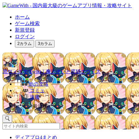
ホーム
ゲーム検索
新規登録
ログイン
2カラム
3カラム
黒ウィズ攻略wiki｜魔法使いと黒猫のウィズ
他の攻略
コミュ
速報
掲示板
ディアブロ4まとめ