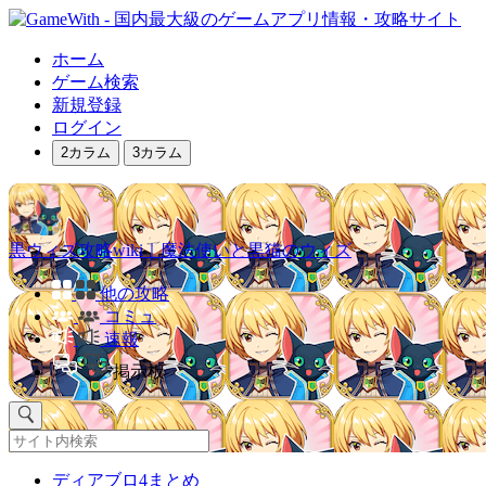
ホーム
ゲーム検索
新規登録
ログイン
2カラム
3カラム
黒ウィズ攻略wiki｜魔法使いと黒猫のウィズ
他の攻略
コミュ
速報
掲示板
ディアブロ4まとめ