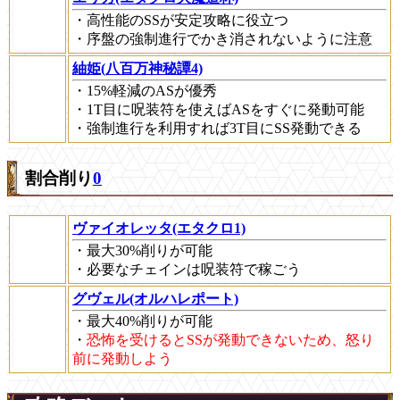
・高性能のSSが安定攻略に役立つ
・序盤の強制進行でかき消されないように注意
紬姫(八百万神秘譚4)
・15%軽減のASが優秀
・1T目に呪装符を使えばASをすぐに発動可能
・強制進行を利用すれば3T目にSS発動できる
割合削り
0
ヴァイオレッタ(エタクロ1)
・最大30%削りが可能
・必要なチェインは呪装符で稼ごう
グヴェル(オルハレポート)
・最大40%削りが可能
・
恐怖を受けるとSSが発動できないため、怒り
前に発動しよう