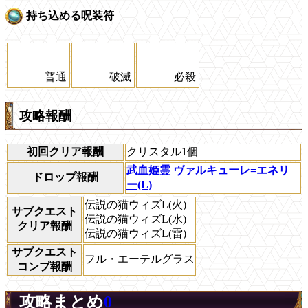
持ち込める呪装符
普通
破滅
必殺
攻略報酬
初回クリア報酬
クリスタル1個
武血姫霊 ヴァルキューレ=エネリ
ドロップ報酬
ー(L)
伝説の猫ウィズL(火)
サブクエスト
伝説の猫ウィズL(水)
クリア報酬
伝説の猫ウィズL(雷)
サブクエスト
フル・エーテルグラス
コンプ報酬
攻略まとめ
0