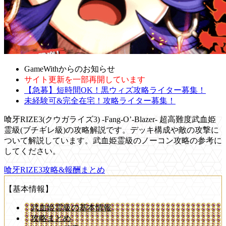
GameWithからのお知らせ
サイト更新を一部再開しています
【急募】短時間OK！黒ウィズ攻略ライター募集！
未経験可&完全在宅！攻略ライター募集！
喰牙RIZE3(クウガライズ3) -Fang-O’-Blazer- 超高難度武血姫
霊級(ブチギレ級)の攻略解説です。デッキ構成や敵の攻撃に
ついて解説しています。武血姫霊級のノーコン攻略の参考に
してください。
喰牙RIZE3攻略&報酬まとめ
【基本情報】
武血姫霊級の基本情報
攻略まとめ