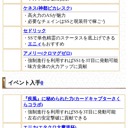
ケネス(神都ピカレスク)
・高火力のASが魅力
・必要なチェインはSSと呪装符で稼ごう
セドリック
・SSで単色精霊のステータスを底上げできる
・
エニィ
もおすすめ
アメリー(クロマグゼロ)
・強制進行を利用すればSS1を3T目に発動可能
・味方全体の火力アップに貢献
イベント入手
0
『疾風』に秘められた力(カードキャプターさく
らコラボ)
・強制進行を利用すればSSを3T目に発動可能
・左右の安定撃破に貢献できる
エリカ(エタクロ大魔道杯)