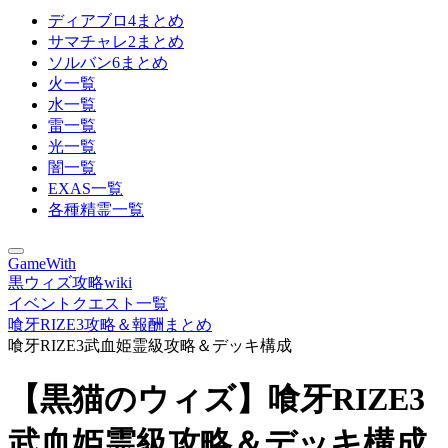
ディアブロ4まとめ
サマチャレ2まとめ
ソルバン6まとめ
火一覧
水一覧
雷一覧
光一覧
闇一覧
EXAS一覧
各種精霊一覧
GameWith
黒ウィズ攻略wiki
イベントクエスト一覧
喰牙RIZE3攻略＆報酬まとめ
喰牙RIZE3武血姫霊級攻略＆デッキ構成
【黒猫のウィズ】喰牙RIZE3
武血姫霊級攻略＆デッキ構成