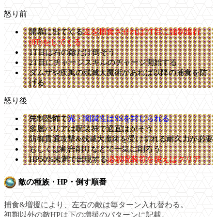
怒り前
開幕に出てくる
左を捕食させれば2T目に強制進行
(8T)をしてくる
1T目は右の敵だけ倒そう
2T目にチャージスキルのチャージ開始する
ダムザや疾風の残滅大魔術があれば以降の捕食を防
げる
怒り後
先制恐怖で
光・闇属性はSSを封じられる
多層バリアは呪装符で適宜はがそう
防御貫通攻撃&残滅大魔術を受け切れる耐久力が必要
もしくは割合削りなどで一気に削ろう
HP50%未満で出現する
必殺呪装符を使えばクリア
敵の種族・HP・倒す順番
捕食&増援により、左右の敵は毎ターン入れ替わる。
初期以外の敵HPは下の増援のパターンに記載。