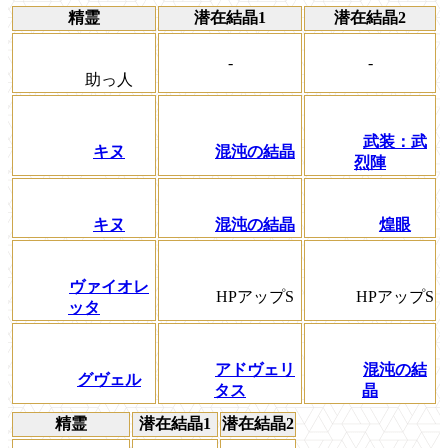
精霊
潜在結晶1
潜在結晶2
-
-
助っ人
武装：武
キヌ
混沌の結晶
烈陣
キヌ
混沌の結晶
煌眼
ヴァイオレ
HPアップS
HPアップS
ッタ
アドヴェリ
混沌の結
グヴェル
タス
晶
精霊
潜在結晶1
潜在結晶2