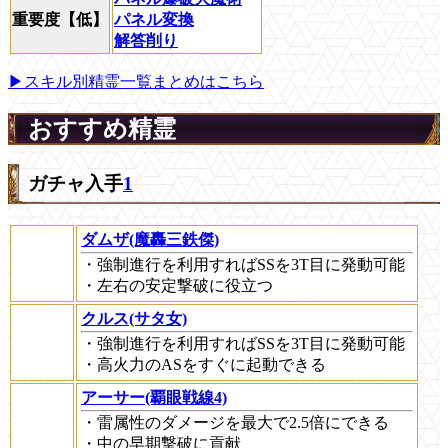
重要度【低】
パネル変換
解答削り
▶スキル別精霊一覧まとめはこちら
おすすめ精霊
ガチャ入手
1
ダムザ(魔轟三鉄傑)
・強制進行を利用すればSSを3T目に発動可能
・左右の安定撃破に役立つ
クルス(サタ女)
・強制進行を利用すればSSを3T目に発動可能
・高火力のASをすぐに起動できる
アーサー(覇眼戦線4)
・雷属性のダメージを最大で2.5倍にできる
・中の早期撃破に貢献