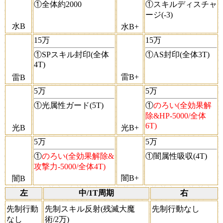
①全体約2000
①スキルディスチャ
ージ(-3)
水B
水B+
15万
15万
①SPスキル封印(全体
①AS封印(全体3T)
4T)
雷B+
雷B
5万
5万
①光属性ガード(5T)
①
のろい(全効果解
除&HP-5000/全体
6T)
光B
光B+
5万
5万
①
のろい(全効果解除&
①闇属性吸収(4T)
攻撃力-5000/全体4T)
闇B+
闇B
左
中/1T周期
右
先制行動
先制スキル反射(残滅大魔
先制行動なし
なし
術/2万)