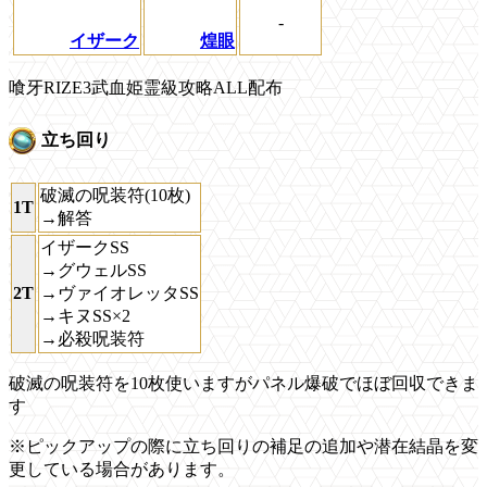
-
イザーク
煌眼
喰牙RIZE3武血姫霊級攻略ALL配布
立ち回り
破滅の呪装符(10枚)
1T
→解答
イザークSS
→グウェルSS
2T
→ヴァイオレッタSS
→キヌSS×2
→必殺呪装符
破滅の呪装符を10枚使いますがパネル爆破でほぼ回収できま
す
※ピックアップの際に立ち回りの補足の追加や潜在結晶を変
更している場合があります。