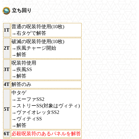
立ち回り
普通の呪装符使用(10枚)
1T
→右タゲで解答
破滅の呪装符使用(10枚)
2T
→疾風チャージ開始
→解答
呪装符使用
3T
→疾風SS
→解答
4T
解答のみ
中タゲ
→エーファSS2
→ストリーSS(対象はヴィティ)
5T
→ヴァイオレッタSS2
→ヴィティSS
→解答
6T
必殺呪装符のあるパネルを解答