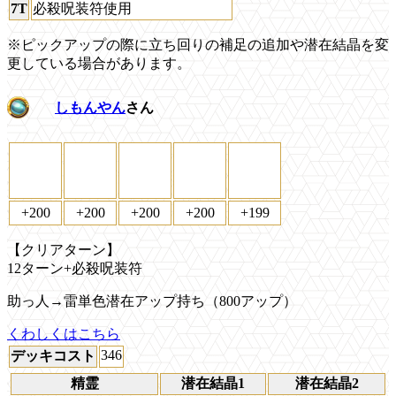
7T
必殺呪装符使用
※ピックアップの際に立ち回りの補足の追加や潜在結晶を変
更している場合があります。
しもんやん
さん
+200
+200
+200
+200
+199
【クリアターン】
12ターン+必殺呪装符
助っ人→雷単色潜在アップ持ち（800アップ）
くわしくはこちら
346
デッキコスト
精霊
潜在結晶1
潜在結晶2