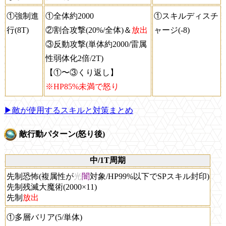
①強制進
①全体約2000
①スキルディスチ
行(8T)
②割合攻撃(20%/全体)＆
放出
ャージ(-8)
③反動攻撃(単体約2000/雷属
性弱体化2倍/2T)
【①〜③くり返し】
※HP85%未満で怒り
▶敵が使用するスキルと対策まとめ
敵行動パターン(怒り後)
中/1T周期
先制恐怖(複属性が
光
闇
対象/HP99%以下でSPスキル封印)
先制残滅大魔術(2000×11)
先制
放出
①多層バリア(5/単体)