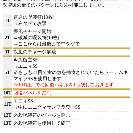
※増援の全てのパターンに対応可能にしました。
普通の呪装符(10枚)
1T
→右タゲで攻撃
疾風チャージ開始
2T
→破滅の呪装符(10枚)
→ここからは最後まで中タゲで
3T
疾風のチャージ解放
今久留主SS
→エニィSS
5T
※もしも2T目で雷の敵を捕食されていたらトーテムキ
マイラSSを使用します
☆10T目までに回復パネルを1つ残しておきます
10T
回復パネルを踏む
エニィSS
11T
→中にエニグマサンフラワーSS
12T
必殺呪装符のパネルを踏む
13T
必殺呪装符を使用して終了