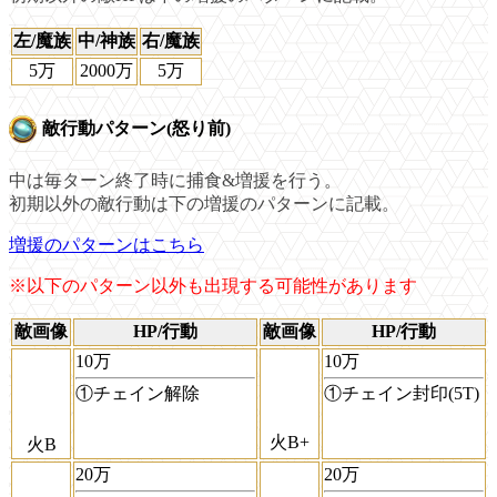
左/魔族
中/神族
右/魔族
5万
2000万
5万
敵行動パターン(怒り前)
中は毎ターン終了時に捕食&増援を行う。
初期以外の敵行動は下の増援のパターンに記載。
増援のパターンはこちら
※以下のパターン以外も出現する可能性があります
敵画像
HP/行動
敵画像
HP/行動
10万
10万
①チェイン解除
①チェイン封印(5T)
火B+
火B
20万
20万