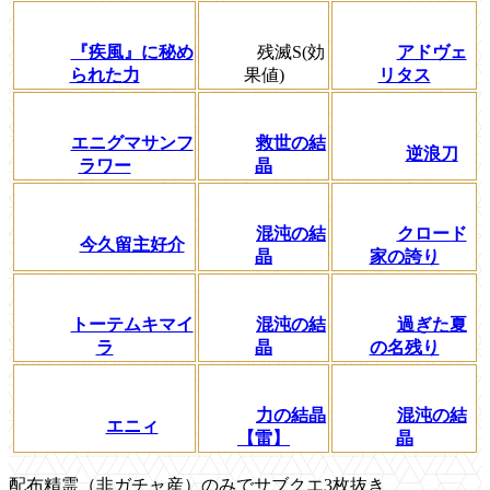
『疾風』に秘め
残滅S(効
アドヴェ
られた力
果値)
リタス
エニグマサンフ
救世の結
逆浪刀
ラワー
晶
混沌の結
クロード
今久留主好介
晶
家の誇り
トーテムキマイ
混沌の結
過ぎた夏
ラ
晶
の名残り
力の結晶
混沌の結
エニィ
【雷】
晶
配布精霊（非ガチャ産）のみでサブクエ3枚抜き