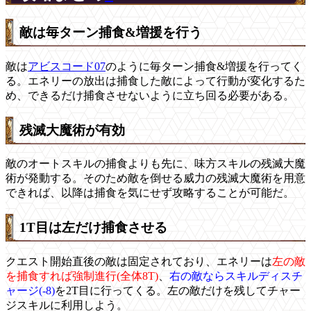
敵は毎ターン捕食&増援を行う
敵は
アビスコード07
のように毎ターン捕食&増援を行ってく
る。エネリーの放出は捕食した敵によって行動が変化するた
め、できるだけ捕食させないように立ち回る必要がある。
残滅大魔術が有効
敵のオートスキルの捕食よりも先に、味方スキルの残滅大魔
術が発動する。そのため敵を倒せる威力の残滅大魔術を用意
できれば、以降は捕食を気にせず攻略することが可能だ。
1T目は左だけ捕食させる
クエスト開始直後の敵は固定されており、エネリーは
左の敵
を捕食すれば強制進行(全体8T)
、
右の敵ならスキルディスチ
ャージ(-8)
を2T目に行ってくる。左の敵だけを残してチャー
ジスキルに利用しよう。