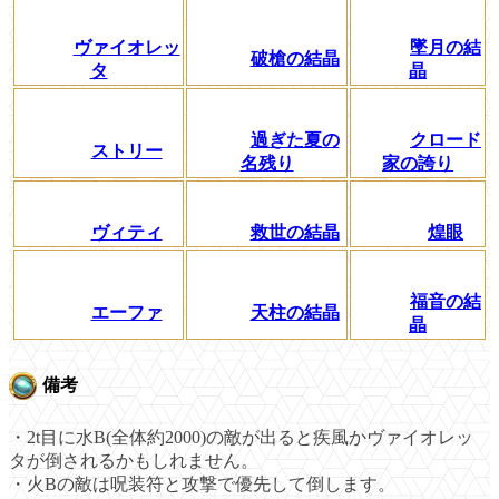
ヴァイオレッ
墜月の結
破槍の結晶
タ
晶
過ぎた夏の
クロード
ストリー
名残り
家の誇り
ヴィティ
救世の結晶
煌眼
福音の結
エーファ
天柱の結晶
晶
備考
・2t目に水B(全体約2000)の敵が出ると疾風かヴァイオレッ
タが倒されるかもしれません。
・火Bの敵は呪装符と攻撃で優先して倒します。