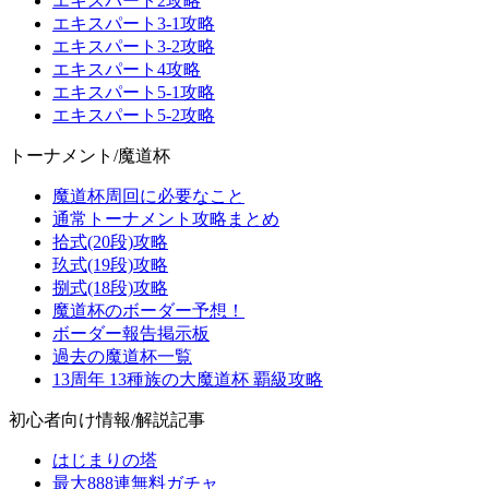
エキスパート2攻略
エキスパート3-1攻略
エキスパート3-2攻略
エキスパート4攻略
エキスパート5-1攻略
エキスパート5-2攻略
トーナメント/魔道杯
魔道杯周回に必要なこと
通常トーナメント攻略まとめ
拾式(20段)攻略
玖式(19段)攻略
捌式(18段)攻略
魔道杯のボーダー予想！
ボーダー報告掲示板
過去の魔道杯一覧
13周年 13種族の大魔道杯 覇級攻略
初心者向け情報/解説記事
はじまりの塔
最大888連無料ガチャ