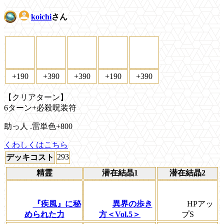
koichi
さん
+190
+390
+390
+190
+390
【クリアターン】
6ターン+必殺呪装符
助っ人 .雷単色+800
くわしくはこちら
293
デッキコスト
精霊
潜在結晶1
潜在結晶2
『疾風』に秘
異界の歩き
HPアッ
められた力
方＜Vol.5＞
プS