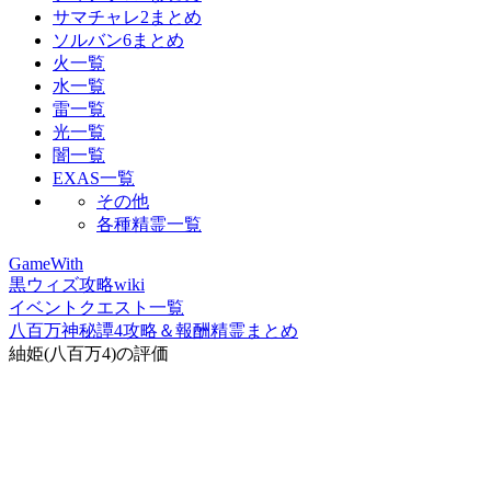
サマチャレ2まとめ
ソルバン6まとめ
火一覧
水一覧
雷一覧
光一覧
闇一覧
EXAS一覧
その他
各種精霊一覧
GameWith
黒ウィズ攻略wiki
イベントクエスト一覧
八百万神秘譚4攻略＆報酬精霊まとめ
紬姫(八百万4)の評価