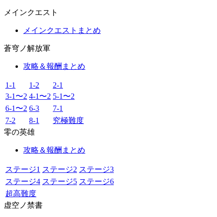
メインクエスト
メインクエストまとめ
蒼穹ノ解放軍
攻略＆報酬まとめ
1-1
1-2
2-1
3-1〜2
4-1〜2
5-1〜2
6-1〜2
6-3
7-1
7-2
8-1
究極難度
零の英雄
攻略＆報酬まとめ
ステージ1
ステージ2
ステージ3
ステージ4
ステージ5
ステージ6
超高難度
虚空ノ禁書