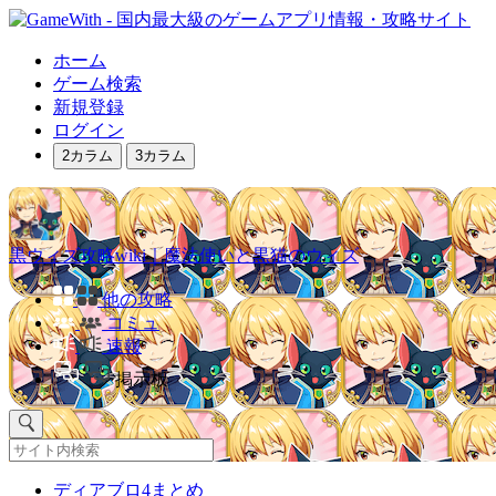
ホーム
ゲーム検索
新規登録
ログイン
2カラム
3カラム
黒ウィズ攻略wiki｜魔法使いと黒猫のウィズ
他の攻略
コミュ
速報
掲示板
ディアブロ4まとめ