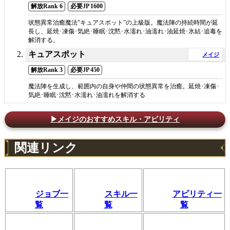
解放Rank 6
必要JP 1600
状態異常治癒魔法”キュアスポット”の上級版。魔法陣の持続時間が延
長し、延焼･凍傷･気絶･睡眠･沈黙･水濡れ･油濡れ･油延焼･氷結･追毒を
解消する。
キュアスポット
メイジ
解放Rank 3
必要JP 450
魔法陣を生成し、範囲内の自身や仲間の状態異常を治癒。延焼･凍傷･
気絶･睡眠･沈黙･水濡れ･油濡れを解消する
▶メイジのおすすめスキル・アビリティ
関連リンク
ジョブ一
スキル一
アビリティ一
覧
覧
覧