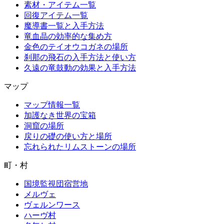
素材・アイテム一覧
回復アイテム一覧
魔導書一覧と入手方法
竜血晶の効率的な集め方
金色のテイオウコガネの場所
刹那の飛石の入手方法と使い方
久遠の竜鼓動の効果と入手方法
マップ
マップ情報一覧
加護なき世界の宝箱
洞窟の場所
戻りの礎の使い方と場所
忘れられたリムストーンの場所
町・村
国境監視団宿営地
メルヴェ
ヴェルンワース
ハーヴ村