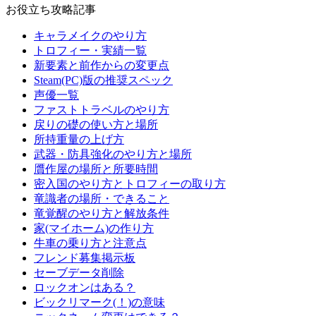
お役立ち攻略記事
キャラメイクのやり方
トロフィー・実績一覧
新要素と前作からの変更点
Steam(PC)版の推奨スペック
声優一覧
ファストトラベルのやり方
戻りの礎の使い方と場所
所持重量の上げ方
武器・防具強化のやり方と場所
贋作屋の場所と所要時間
密入国のやり方とトロフィーの取り方
竜識者の場所・できること
竜覚醒のやり方と解放条件
家(マイホーム)の作り方
牛車の乗り方と注意点
フレンド募集掲示板
セーブデータ削除
ロックオンはある？
ビックリマーク(！)の意味