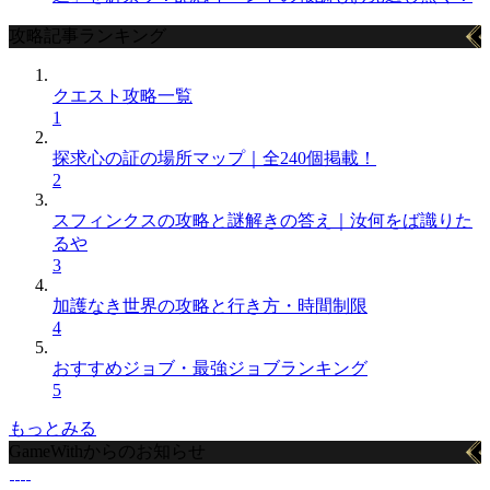
攻略記事ランキング
クエスト攻略一覧
1
探求心の証の場所マップ｜全240個掲載！
2
スフィンクスの攻略と謎解きの答え｜汝何をば識りた
るや
3
加護なき世界の攻略と行き方・時間制限
4
おすすめジョブ・最強ジョブランキング
5
もっとみる
GameWithからのお知らせ