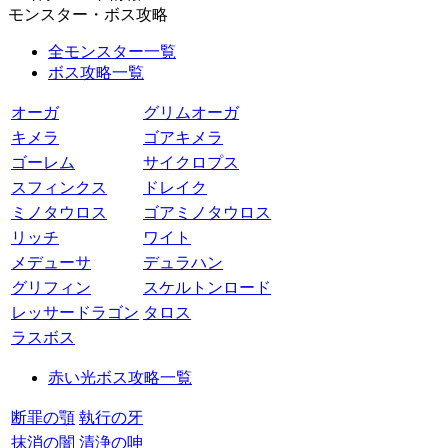
モンスター・ボス攻略
全モンスター一覧
ボス攻略一覧
オーガ
グリムオーガ
キメラ
ゴアキメラ
ゴーレム
サイクロプス
スフィンクス
ドレイク
ミノタウロス
ゴアミノタウロス
リッチ
ワイト
メデューサ
デュラハン
グリフィン
スケルトンロード
レッサードラゴン
タロス
ラスボス
赤い光ボス攻略一覧
断罪の顎
執行の牙
抹消の闇
清浄の呻