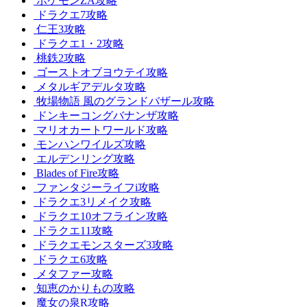
ポケモンZA攻略
ドラクエ7攻略
仁王3攻略
ドラクエ1・2攻略
桃鉄2攻略
ゴーストオブヨウテイ攻略
メタルギアデルタ攻略
牧場物語 風のグランドバザール攻略
ドンキーコングバナンザ攻略
マリオカートワールド攻略
モンハンワイルズ攻略
エルデンリング攻略
Blades of Fire攻略
ファンタジーライフi攻略
ドラクエ3リメイク攻略
ドラクエ10オフライン攻略
ドラクエ11攻略
ドラクエモンスターズ3攻略
ドラクエ6攻略
メタファー攻略
知恵のかりもの攻略
魔女の泉R攻略