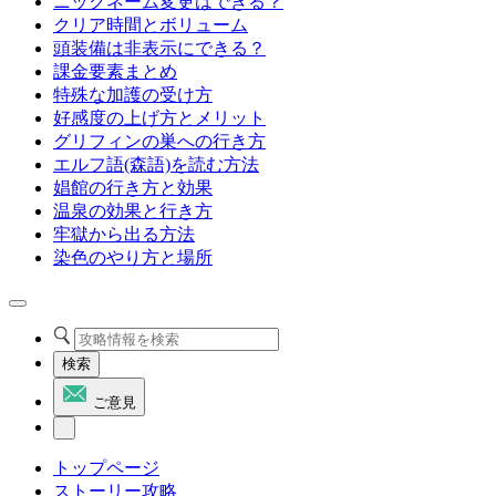
ニックネーム変更はできる？
クリア時間とボリューム
頭装備は非表示にできる？
課金要素まとめ
特殊な加護の受け方
好感度の上げ方とメリット
グリフィンの巣への行き方
エルフ語(森語)を読む方法
娼館の行き方と効果
温泉の効果と行き方
牢獄から出る方法
染色のやり方と場所
検索
ご意見
トップページ
ストーリー攻略