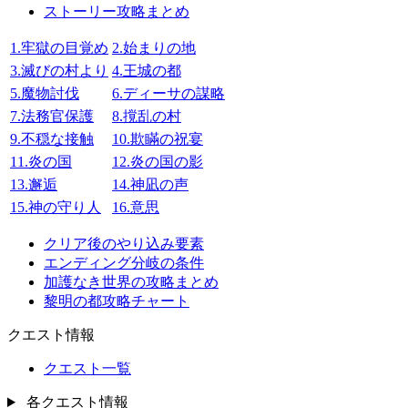
ストーリー攻略まとめ
1.牢獄の目覚め
2.始まりの地
3.滅びの村より
4.王城の都
5.魔物討伐
6.ディーサの謀略
7.法務官保護
8.撹乱の村
9.不穏な接触
10.欺瞞の祝宴
11.炎の国
12.炎の国の影
13.邂逅
14.神凪の声
15.神の守り人
16.意思
クリア後のやり込み要素
エンディング分岐の条件
加護なき世界の攻略まとめ
黎明の都攻略チャート
クエスト情報
クエスト一覧
各クエスト情報