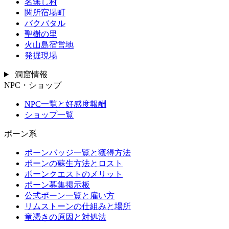
名無し村
関所宿場町
バクバタル
聖樹の里
火山島宿営地
発掘現場
洞窟情報
NPC・ショップ
NPC一覧と好感度報酬
ショップ一覧
ポーン系
ポーンバッジ一覧と獲得方法
ポーンの蘇生方法とロスト
ポーンクエストのメリット
ポーン募集掲示板
公式ポーン一覧と雇い方
リムストーンの仕組みと場所
竜憑きの原因と対処法