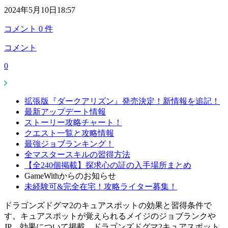
2024年5月10日18:57
コメント
0
件
コメント
0
拡張版『ダークアリズン』発売決定！新情報を追記！
最新アップデート情報
ストーリー攻略チャート！
クエスト一覧と攻略情報
最強ジョブランキング！
全マスタースキルの習得方法
【全240個掲載】探求心の証の入手場所まとめ
GameWithからのお知らせ
未経験可&完全在宅！攻略ライター募集！
ドラゴンズドグマ2のキュアスポットの効果と習得条件で
す。キュアスポットが覚えられるメイジのジョブランクや
JP、効果について掲載。ドラゴンズドグマ2キュアスポット