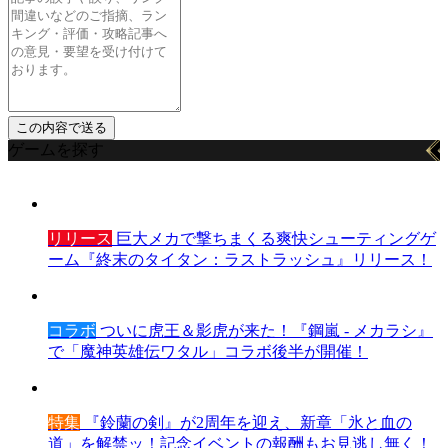
ゲームを探す
リリース
巨大メカで撃ちまくる爽快シューティングゲ
ーム『終末のタイタン：ラストラッシュ』リリース！
コラボ
ついに虎王＆影虎が来た！『鋼嵐 - メカラシ』
で「魔神英雄伝ワタル」コラボ後半が開催！
特集
『鈴蘭の剣』が2周年を迎え、新章「氷と血の
道」を解禁ッ！記念イベントの報酬もお見逃し無く！