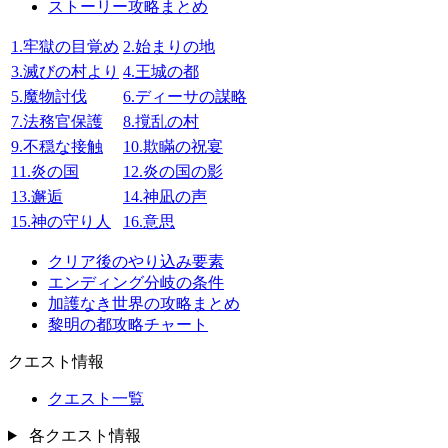
ストーリー攻略まとめ
1.牢獄の目覚め
2.始まりの地
3.滅びの村より
4.王城の都
5.魔物討伐
6.ディーサの謀略
7.法務官保護
8.撹乱の村
9.不穏な接触
10.欺瞞の祝宴
11.炎の国
12.炎の国の影
13.邂逅
14.神凪の声
15.神の守り人
16.意思
クリア後のやり込み要素
エンディング分岐の条件
加護なき世界の攻略まとめ
黎明の都攻略チャート
クエスト情報
クエスト一覧
各クエスト情報