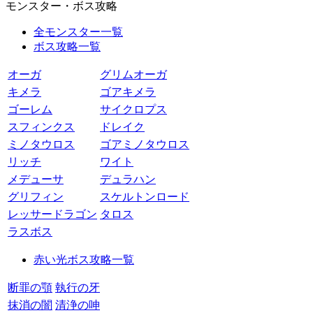
モンスター・ボス攻略
全モンスター一覧
ボス攻略一覧
オーガ
グリムオーガ
キメラ
ゴアキメラ
ゴーレム
サイクロプス
スフィンクス
ドレイク
ミノタウロス
ゴアミノタウロス
リッチ
ワイト
メデューサ
デュラハン
グリフィン
スケルトンロード
レッサードラゴン
タロス
ラスボス
赤い光ボス攻略一覧
断罪の顎
執行の牙
抹消の闇
清浄の呻