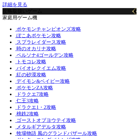
詳細を見る
攻略取扱いゲーム
家庭用ゲーム機
ポケモンチャンピオンズ攻略
ぽこあポケモン攻略
スプラレイダース攻略
時のオカリナ攻略
ペルソナ4ゴールデン攻略
トモコレ攻略
バイオレクイエム攻略
紅の砂漠攻略
デイモン&ベイビー攻略
ポケモンZA攻略
ドラクエ7攻略
仁王3攻略
ドラクエ1・2攻略
桃鉄2攻略
ゴーストオブヨウテイ攻略
メタルギアデルタ攻略
牧場物語 風のグランドバザール攻略