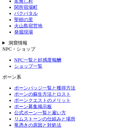
名無し村
関所宿場町
バクバタル
聖樹の里
火山島宿営地
発掘現場
洞窟情報
NPC・ショップ
NPC一覧と好感度報酬
ショップ一覧
ポーン系
ポーンバッジ一覧と獲得方法
ポーンの蘇生方法とロスト
ポーンクエストのメリット
ポーン募集掲示板
公式ポーン一覧と雇い方
リムストーンの仕組みと場所
竜憑きの原因と対処法