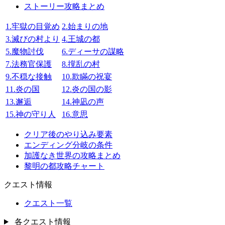
ストーリー攻略まとめ
1.牢獄の目覚め
2.始まりの地
3.滅びの村より
4.王城の都
5.魔物討伐
6.ディーサの謀略
7.法務官保護
8.撹乱の村
9.不穏な接触
10.欺瞞の祝宴
11.炎の国
12.炎の国の影
13.邂逅
14.神凪の声
15.神の守り人
16.意思
クリア後のやり込み要素
エンディング分岐の条件
加護なき世界の攻略まとめ
黎明の都攻略チャート
クエスト情報
クエスト一覧
各クエスト情報