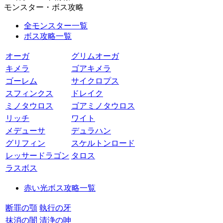
モンスター・ボス攻略
全モンスター一覧
ボス攻略一覧
オーガ
グリムオーガ
キメラ
ゴアキメラ
ゴーレム
サイクロプス
スフィンクス
ドレイク
ミノタウロス
ゴアミノタウロス
リッチ
ワイト
メデューサ
デュラハン
グリフィン
スケルトンロード
レッサードラゴン
タロス
ラスボス
赤い光ボス攻略一覧
断罪の顎
執行の牙
抹消の闇
清浄の呻