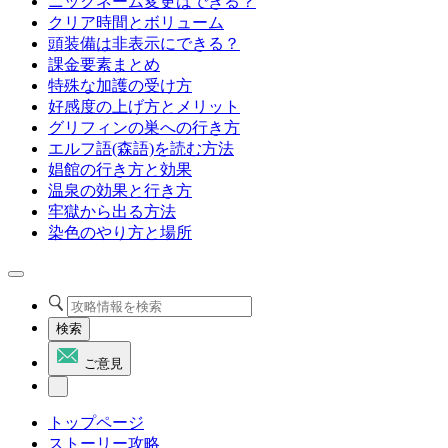
ニックネーム変更はできる？
クリア時間とボリューム
頭装備は非表示にできる？
課金要素まとめ
特殊な加護の受け方
好感度の上げ方とメリット
グリフィンの巣への行き方
エルフ語(森語)を読む方法
娼館の行き方と効果
温泉の効果と行き方
牢獄から出る方法
染色のやり方と場所
検索
ご意見
トップページ
ストーリー攻略