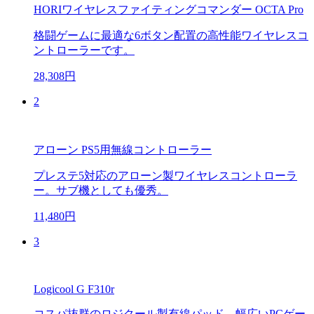
HORIワイヤレスファイティングコマンダー OCTA Pro
格闘ゲームに最適な6ボタン配置の高性能ワイヤレスコ
ントローラーです。
28,308円
2
アローン PS5用無線コントローラー
プレステ5対応のアローン製ワイヤレスコントローラ
ー。サブ機としても優秀。
11,480円
3
Logicool G F310r
コスパ抜群のロジクール製有線パッド。幅広いPCゲー