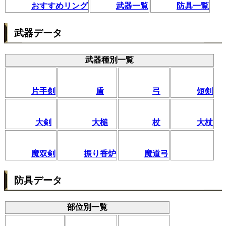
おすすめリング
武器一覧
防具一覧
武器データ
武器種別一覧
片手剣
盾
弓
短剣
大剣
大槌
杖
大杖
魔双剣
振り香炉
魔道弓
防具データ
部位別一覧