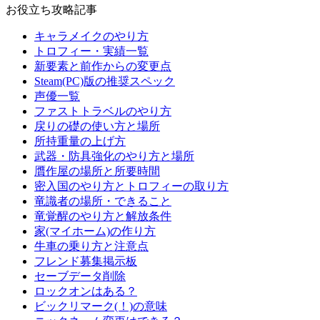
お役立ち攻略記事
キャラメイクのやり方
トロフィー・実績一覧
新要素と前作からの変更点
Steam(PC)版の推奨スペック
声優一覧
ファストトラベルのやり方
戻りの礎の使い方と場所
所持重量の上げ方
武器・防具強化のやり方と場所
贋作屋の場所と所要時間
密入国のやり方とトロフィーの取り方
竜識者の場所・できること
竜覚醒のやり方と解放条件
家(マイホーム)の作り方
牛車の乗り方と注意点
フレンド募集掲示板
セーブデータ削除
ロックオンはある？
ビックリマーク(！)の意味