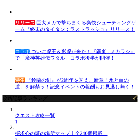
リリース
巨大メカで撃ちまくる爽快シューティングゲ
ーム『終末のタイタン：ラストラッシュ』リリース！
コラボ
ついに虎王＆影虎が来た！『鋼嵐 - メカラシ』
で「魔神英雄伝ワタル」コラボ後半が開催！
特集
『鈴蘭の剣』が2周年を迎え、新章「氷と血の
道」を解禁ッ！記念イベントの報酬もお見逃し無く！
攻略記事ランキング
クエスト攻略一覧
1
探求心の証の場所マップ｜全240個掲載！
2