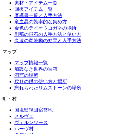
素材・アイテム一覧
回復アイテム一覧
魔導書一覧と入手方法
竜血晶の効率的な集め方
金色のテイオウコガネの場所
刹那の飛石の入手方法と使い方
久遠の竜鼓動の効果と入手方法
マップ
マップ情報一覧
加護なき世界の宝箱
洞窟の場所
戻りの礎の使い方と場所
忘れられたリムストーンの場所
町・村
国境監視団宿営地
メルヴェ
ヴェルンワース
ハーヴ村