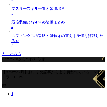
マスタースキル一覧と習得場所
3
最強装備とおすすめ装備まとめ
4
スフィンクスの攻略と謎解きの答え｜汝何をば識りた
るや
5
もっとみる
GameWithからのお知らせ
【Amazon7月】おすすめ記事からよく買われているコントロ
ーラーTOP4
PR
1