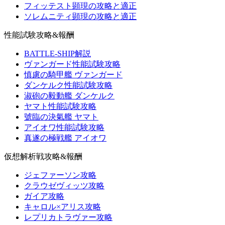
フィッテスト顕現の攻略と適正
ソレムニティ顕現の攻略と適正
性能試験攻略&報酬
BATTLE-SHIP解説
ヴァンガード性能試験攻略
慎慮の騎甲艦 ヴァンガード
ダンケルク性能試験攻略
淑砲の毅動艦 ダンケルク
ヤマト性能試験攻略
號臨の決氣艦 ヤマト
アイオワ性能試験攻略
真遂の極戦艦 アイオワ
仮想解析戦攻略&報酬
ジェファーソン攻略
クラウゼヴィッツ攻略
ガイア攻略
キャロル×アリス攻略
レプリカトラヴァー攻略