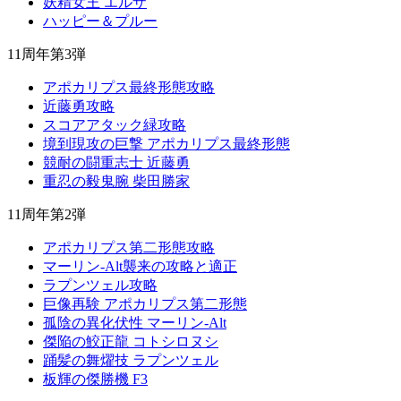
妖精女王 エルザ
ハッピー＆プルー
11周年第3弾
アポカリプス最終形態攻略
近藤勇攻略
スコアアタック緑攻略
境到現攻の巨撃 アポカリプス最終形態
競耐の闘重志士 近藤勇
重忍の毅鬼腕 柴田勝家
11周年第2弾
アポカリプス第二形態攻略
マーリン-Alt襲来の攻略と適正
ラプンツェル攻略
巨像再験 アポカリプス第二形態
孤陰の異化伏性 マーリン-Alt
傑陥の鮫正龍 コトシロヌシ
踊髪の舞燿技 ラプンツェル
板輝の傑勝機 F3