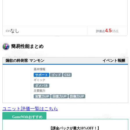
4.5
なし
CV
/15点
評価点
簡易性能まとめ
煽欲の粋刺客 マンモン
イベント報酬
基本情報
サポート
ゴッド
C53
ギミック
ダメパネ
主要能力
攻撃力UP
回復力UP
防御力UP
ユニット評価一覧はこちら
GameWithおすすめ
【課金パックが最大10%OFF！】