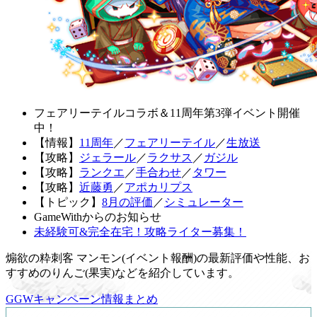
フェアリーテイルコラボ＆11周年第3弾イベント開催
中！
【情報】
11周年
／
フェアリーテイル
／
生放送
【攻略】
ジェラール
／
ラクサス
／
ガジル
【攻略】
ランクエ
／
手合わせ
／
タワー
【攻略】
近藤勇
／
アポカリプス
【トピック】
8月の評価
／
シミュレーター
GameWithからのお知らせ
未経験可&完全在宅！攻略ライター募集！
煽欲の粋刺客 マンモン(イベント報酬)の最新評価や性能、お
すすめのりんご(果実)などを紹介しています。
GGWキャンペーン情報まとめ