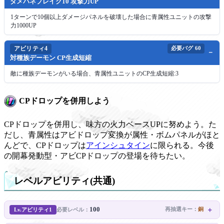
ダメパネブレイク10 攻撃力UP
1ターンで10個以上ダメージパネルを破壊した場合に青属性ユニットの攻撃
力1000UP
アビリティ4
必要バグ
60
対種族デーモン CP生成短縮
敵に種族デーモンがいる場合、青属性ユニットのCP生成短縮:3
CPドロップを併用しよう
CPドロップを併用し、味方の火力ベースUPに努めよう。た
だし、青属性はアビドロップ変換が属性・ボムパネルがほと
んどで、CPドロップは
アインシュタイン
に限られる。今後
の開幕発動型・アビCPドロップの登場を待ちたい。
レベルアビリティ(共通)
100
Lv.アビリティ1
再抽選キー：
銅
必要レベル：