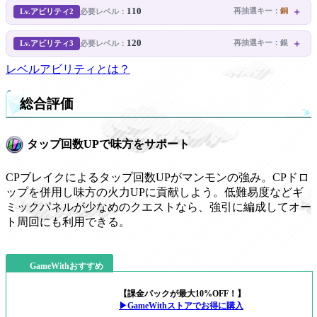
110
Lv.アビリティ2
再抽選キー：
銅
必要レベル：
120
Lv.アビリティ3
再抽選キー：
銀
必要レベル：
レベルアビリティとは？
総合評価
タップ回数UPで味方をサポート
CPブレイクによるタップ回数UPがマンモンの強み。CPドロ
ップを併用し味方の火力UPに貢献しよう。低難易度などギ
ミックパネルが少なめのクエストなら、強引に編成してオー
ト周回にも利用できる。
GameWithおすすめ
【課金パックが最大10%OFF！】
▶GameWithストアでお得に購入