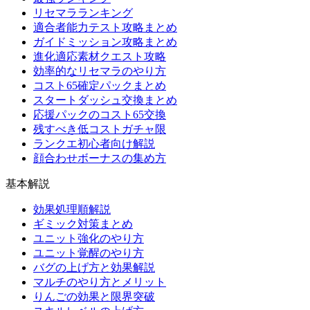
リセマラランキング
適合者能力テスト攻略まとめ
ガイドミッション攻略まとめ
進化適応素材クエスト攻略
効率的なリセマラのやり方
コスト65確定パックまとめ
スタートダッシュ交換まとめ
応援パックのコスト65交換
残すべき低コストガチャ限
ランクエ初心者向け解説
顔合わせボーナスの集め方
基本解説
効果処理順解説
ギミック対策まとめ
ユニット強化のやり方
ユニット覚醒のやり方
バグの上げ方と効果解説
マルチのやり方とメリット
りんごの効果と限界突破