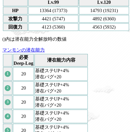
Lv.99
Lv.120
HP
13364 (17373)
14793 (19231)
攻撃力
4421 (5747)
4892 (6360)
回復力
4123 (5360)
4563 (5932)
()内は潜在能力全解放時の数値
マンモンの潜在能力
必要
潜在能力内容
Deep-Log
基礎ステUP+4%
20
1
潜在バグ+20
基礎ステUP+4%
20
2
潜在バグ+20
基礎ステUP+4%
20
3
潜在バグ+20
基礎ステUP+4%
20
4
潜在バグ+20
基礎ステUP+4%
20
5