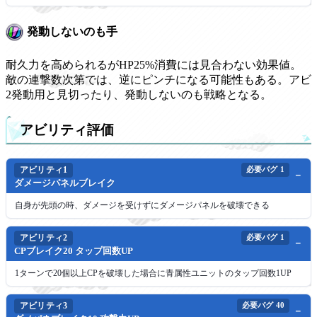
発動しないのも手
耐久力を高められるがHP25%消費には見合わない効果値。
敵の連撃数次第では、逆にピンチになる可能性もある。アビ
2発動用と見切ったり、発動しないのも戦略となる。
アビリティ評価
アビリティ1
必要バグ
1
ダメージパネルブレイク
自身が先頭の時、ダメージを受けずにダメージパネルを破壊できる
アビリティ2
必要バグ
1
CPブレイク20 タップ回数UP
1ターンで20個以上CPを破壊した場合に青属性ユニットのタップ回数1UP
アビリティ3
必要バグ
40