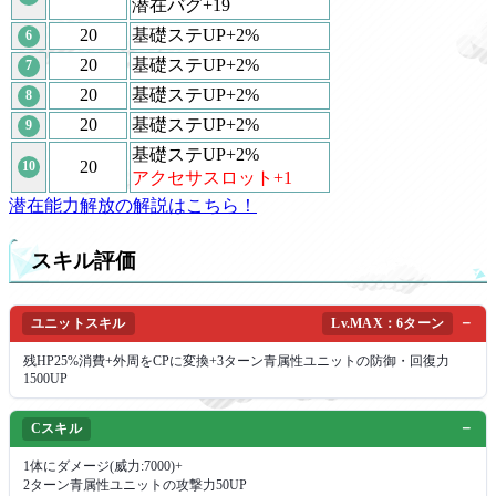
潜在バグ+19
20
基礎ステUP+2%
6
20
基礎ステUP+2%
7
20
基礎ステUP+2%
8
20
基礎ステUP+2%
9
基礎ステUP+2%
20
10
アクセサスロット+1
潜在能力解放の解説はこちら！
スキル評価
ユニットスキル
Lv.MAX：6ターン
残HP25%消費+外周をCPに変換+3ターン青属性ユニットの防御・回復力
1500UP
Cスキル
1体にダメージ(威力:7000)+
2ターン青属性ユニットの攻撃力50UP