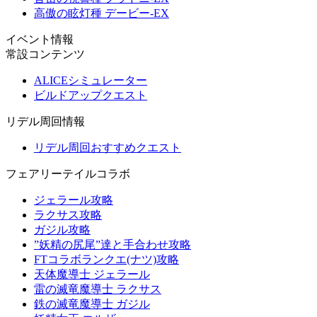
高傲の眩灯種 デービー-EX
イベント情報
常設コンテンツ
ALICEシミュレーター
ビルドアップクエスト
リデル周回情報
リデル周回おすすめクエスト
フェアリーテイルコラボ
ジェラール攻略
ラクサス攻略
ガジル攻略
”妖精の尻尾”達と手合わせ攻略
FTコラボランクエ(ナツ)攻略
天体魔導士 ジェラール
雷の滅竜魔導士 ラクサス
鉄の滅竜魔導士 ガジル