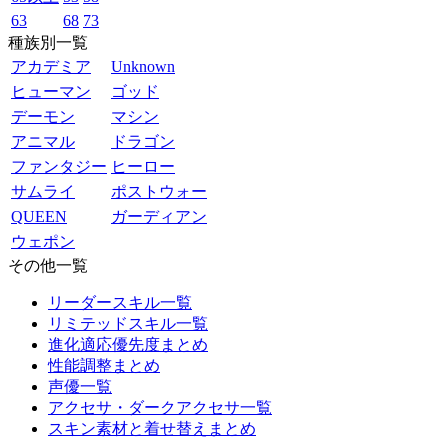
63
68
73
種族別一覧
アカデミア
Unknown
ヒューマン
ゴッド
デーモン
マシン
アニマル
ドラゴン
ファンタジー
ヒーロー
サムライ
ポストウォー
QUEEN
ガーディアン
ウェポン
その他一覧
リーダースキル一覧
リミテッドスキル一覧
進化適応優先度まとめ
性能調整まとめ
声優一覧
アクセサ・ダークアクセサ一覧
スキン素材と着せ替えまとめ