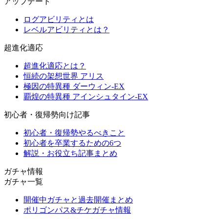
アップデート
ログアビリティとは
レベルアビリティとは？
超進化適応
超進化適応とは？
恒続の架想世界 アリス
極因の特異種 ダーウィン-EX
覇煌の特異種 アインシュタイン-EX
初心者・復帰勢向け記事
初心者・復帰勢やるべきこと
初心者を卒業するための6つ
解説・お役立ち記事まとめ
ガチャ情報
ガチャ一覧
開催中ガチャと過去開催まとめ
ポリゴンパス&チケガチャ情報