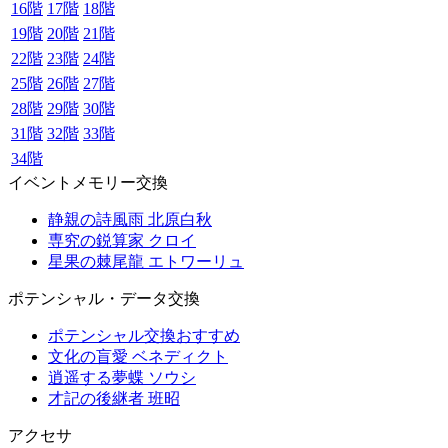
16階
17階
18階
19階
20階
21階
22階
23階
24階
25階
26階
27階
28階
29階
30階
31階
32階
33階
34階
イベントメモリー交換
静親の詩風雨 北原白秋
専究の鋭算家 クロイ
星果の棘尾龍 エトワーリュ
ポテンシャル・データ交換
ポテンシャル交換おすすめ
文化の盲愛 ベネディクト
逍遥する夢蝶 ソウシ
才記の後継者 班昭
アクセサ