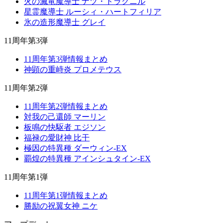
火の滅竜魔導士 ナツ・ドラグニル
星霊魔導士 ルーシィ・ハートフィリア
氷の造形魔導士 グレイ
11周年第3弾
11周年第3弾情報まとめ
神顕の重峙炎 プロメテウス
11周年第2弾
11周年第2弾情報まとめ
対我の己還師 マーリン
板鳴の快駆者 エジソン
福禄の愛財神 比干
極因の特異種 ダーウィン-EX
覇煌の特異種 アインシュタイン-EX
11周年第1弾
11周年第1弾情報まとめ
勝励の祝翼女神 ニケ