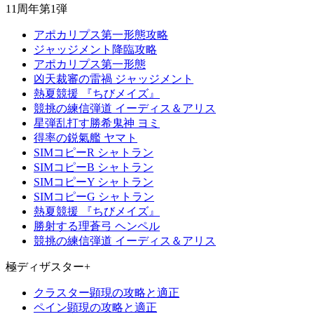
11周年第1弾
アポカリプス第一形態攻略
ジャッジメント降臨攻略
アポカリプス第一形態
凶天裁審の雷禍 ジャッジメント
熱夏競援 『ちびメイズ』
競挑の練信弾道 イーディス＆アリス
星弾乱打す勝希鬼神 ヨミ
得率の鋭氣艦 ヤマト
SIMコピーR シャトラン
SIMコピーB シャトラン
SIMコピーY シャトラン
SIMコピーG シャトラン
熱夏競援 『ちびメイズ』
勝射する理蒼弓 ヘンペル
競挑の練信弾道 イーディス＆アリス
極ディザスター+
クラスター顕現の攻略と適正
ペイン顕現の攻略と適正