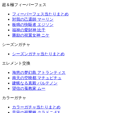
超＆極フィーバーフェス
フィーバーフェス当たりまとめ
対我の己還師 マーリン
板鳴の快駆者 エジソン
福禄の愛財神 比干
勝励の祝翼女神 ニケ
シーズンガチャ
シーズンガチャ当たりまとめ
エレメント交換
海悠の梦幻島 アトランティス
南天の空映都 マチュピチュ
建蝋なる真殿 パルテノン
望信の蒐教家 ムー
カラーガチャ
カラーガチャ当たりまとめ
音宙の視響種 クラドニ-EX