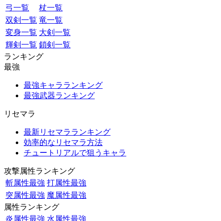
弓一覧
杖一覧
双剣一覧
竜一覧
変身一覧
大剣一覧
輝剣一覧
鎖剣一覧
ランキング
最強
最強キャラランキング
最強武器ランキング
リセマラ
最新リセマラランキング
効率的なリセマラ方法
チュートリアルで狙うキャラ
攻撃属性ランキング
斬属性最強
打属性最強
突属性最強
魔属性最強
属性ランキング
炎属性最強
水属性最強