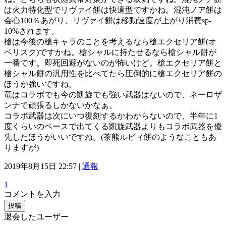
は火力特化型でリヴァイ餅は快適型ですかね。混沌ノア餅は
会心100％あがり、リヴァイ餅は移動速度が上がり消費sp-
10%されます。
槍は今後の槍キャラのことを考えるなら槍エクセリア餅(オ
ベリスク)ですかね。槍シャルに持たせるなら槍シャル餅が
一番です。即死回避がないのが怖いけど。槍エクセリア餅と
槍シャル餅の汎用性を比べてたら圧倒的に槍エクセリア餅の
ほうが強いですね。
竜はコラボでも今の凱旋でも強い武器はないので、ネーロザ
ンナで頑張るしかないかなぁ。
コラボ武器は次にいつ復刻するかわからないので、半年に1
度くらいのペースで出てくる凱旋武器よりもコラボ武器を優
先したほうがいいですね。(茶熊ルビィ餅のようなこともあ
りますが)
2019年8月15日 22:57 |
通報
1
コメントを入力
投稿
退会したユーザー