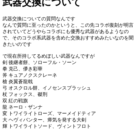
武器交換について
武器交換についての質問なんです
なんで質問に至ったのかというと、この先コラボ復刻が明言
されていてどうやらコラボにも優秀な武器があるようなの
で、そのコラボ系武器を含めた交換おすすめみたいなのを聞
きたいのです
で現在所持してるめぼしい武器なんですが
剣 後継者餅、ソローフル・ソーン
拳 克己、儚き彩華
斧 キュアノクスクレーネ
槍 炎翼蒼龍戟
弓 オスクロル餅、イノセンスプラッシュ
杖 フォックス、磔刑
双 紅の戦旗
龍 ネーロ・ザンナ
変 トワイライトローズ、マーメイドティア
大 ヘヴィバンター、瘴気を発する大剣
輝 トワイライトソード、ヴィントフロト