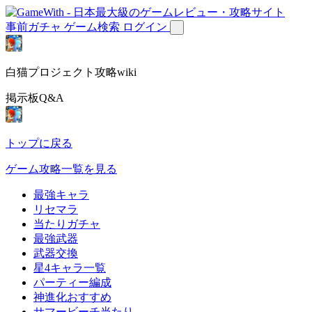
事前ガチャ
ゲーム検索
ログイン
白猫プロジェクト攻略wiki
掲示板Q&A
トップに戻る
ゲーム攻略一覧を見る
最強キャラ
リセマラ
当たりガチャ
最強武器
武器交換
星4キャラ一覧
パーティー編成
神進化おすすめ
サマービーチ当たり