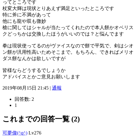
ってところです
杖変大輝は現状とりあえず満足といったところです
特に斧に不満があって
他にも龍や双も微妙
槍に関してはシャルが当たってくれたので本人餅かオベリス
クどっちかは交換したほうがいいのでは？と悩んでます
拳は現状使ってるのがヴァイスなので餅で平気で、剣はシオ
ン餅が汎用性高いためそこまで。もちろん、できればメリオ
ダス餅なんかは欲しいですが
皆様ならどうするでしょうか
アドバイスとかご意見お願いします
2019年08月15日 21:45 |
通報
回答数:
2
1
これまでの回答一覧 (2)
可夢偉(^q^)
Lv276