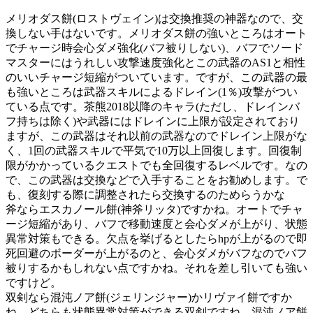
メリオダス餅(ロストヴェイン)は交換推奨の神器なので、交
換しない手はないです。メリオダス餅の強いところはオート
でチャージ時会心ダメ強化(バフ被りしない)、バフでソード
マスターにはうれしい攻撃速度強化とこの武器のAS1と相性
のいいチャージ短縮がついています。ですが、この武器の最
も強いところは武器スキルによるドレイン(1％)攻撃がつい
ている点です。茶熊2018以降のキャラ(ただし、ドレインバ
フ持ちは除く)や武器にはドレインに上限が設定されており
ますが、この武器はそれ以前の武器なのでドレイン上限がな
く、1回の武器スキルで平気で10万以上回復します。回復制
限がかかっているクエストでも全回復するレベルです。なの
で、この武器は交換などで入手することをお勧めします。で
も、復刻する際に調整されたら交換するのためらうかな
斧ならエスカノール餅(神斧リッタ)ですかね。オートでチャ
ージ短縮があり、バフで移動速度と会心ダメが上がり、状態
異常対策もできる。欠点を挙げるとしたらhpが上がるので即
死回避のボーダーが上がるのと、会心ダメがバフなのでバフ
被りするかもしれない点ですかね。それを差し引いても強い
ですけど。
双剣なら混沌ノア餅(ジェリンジャー)かリヴァイ餅ですか
ね。どちらも状態異常対策ができる双剣ですね。混沌ノア餅