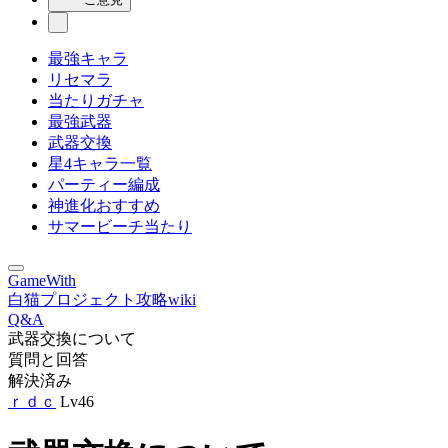
最強キャラ
リセマラ
当たりガチャ
最強武器
武器交換
星4キャラ一覧
パーティー編成
神進化おすすめ
サマービーチ当たり
GameWith
白猫プロジェクト攻略wiki
Q&A
武器交換について
質問と回答
解決済み
ｒｄｃ
Lv46