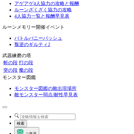
アゲアゲ4人協力の攻略と報酬
ルーンざくざく協力の攻略
4人協力一覧と報酬早見表
ルーンメモリー開催イベント
バトルバニーバッシュ
叛逆のギルティ2
武器練磨の塔
斬の段
打の段
突の段
魔の段
モンスター図鑑
モンスター図鑑の敵出現場所
敵モンスター弱点/耐性早見表
検索
ご意見