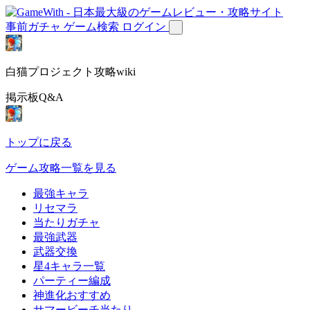
事前ガチャ
ゲーム検索
ログイン
白猫プロジェクト攻略wiki
掲示板Q&A
トップに戻る
ゲーム攻略一覧を見る
最強キャラ
リセマラ
当たりガチャ
最強武器
武器交換
星4キャラ一覧
パーティー編成
神進化おすすめ
サマービーチ当たり