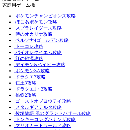
家庭用ゲーム機
ポケモンチャンピオンズ攻略
ぽこあポケモン攻略
スプラレイダース攻略
時のオカリナ攻略
ペルソナ4ゴールデン攻略
トモコレ攻略
バイオレクイエム攻略
紅の砂漠攻略
デイモン&ベイビー攻略
ポケモンZA攻略
ドラクエ7攻略
仁王3攻略
ドラクエ1・2攻略
桃鉄2攻略
ゴーストオブヨウテイ攻略
メタルギアデルタ攻略
牧場物語 風のグランドバザール攻略
ドンキーコングバナンザ攻略
マリオカートワールド攻略