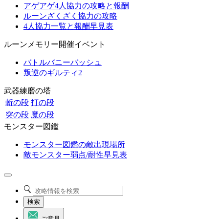
アゲアゲ4人協力の攻略と報酬
ルーンざくざく協力の攻略
4人協力一覧と報酬早見表
ルーンメモリー開催イベント
バトルバニーバッシュ
叛逆のギルティ2
武器練磨の塔
斬の段
打の段
突の段
魔の段
モンスター図鑑
モンスター図鑑の敵出現場所
敵モンスター弱点/耐性早見表
検索
ご意見