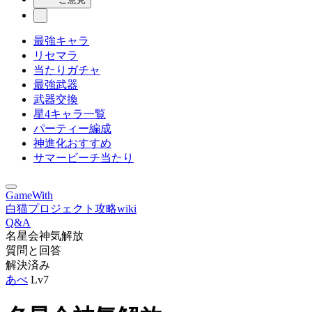
最強キャラ
リセマラ
当たりガチャ
最強武器
武器交換
星4キャラ一覧
パーティー編成
神進化おすすめ
サマービーチ当たり
GameWith
白猫プロジェクト攻略wiki
Q&A
名星会神気解放
質問と回答
解決済み
あべ
Lv7