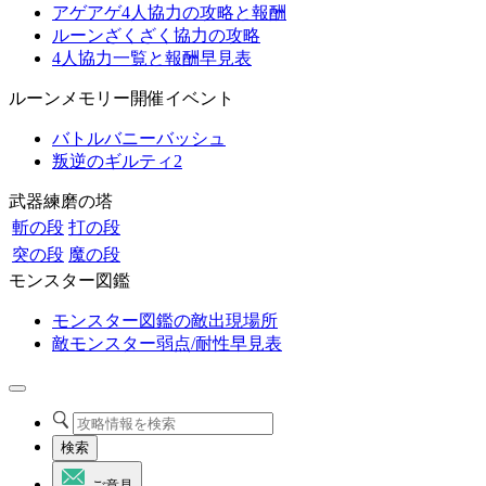
アゲアゲ4人協力の攻略と報酬
ルーンざくざく協力の攻略
4人協力一覧と報酬早見表
ルーンメモリー開催イベント
バトルバニーバッシュ
叛逆のギルティ2
武器練磨の塔
斬の段
打の段
突の段
魔の段
モンスター図鑑
モンスター図鑑の敵出現場所
敵モンスター弱点/耐性早見表
検索
ご意見