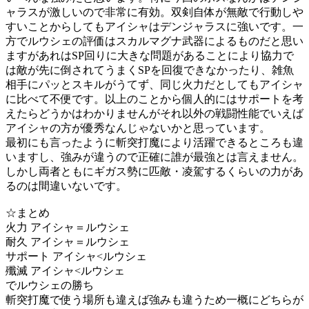
ャラスが激しいので非常に有効。双剣自体が無敵で行動しや
すいことからしてもアイシャはデンジャラスに強いです。一
方でルウシェの評価はスカルマグナ武器によるものだと思い
ますがあれはSP回りに大きな問題があることにより協力で
は敵が先に倒されてうまくSPを回復できなかったり、雑魚
相手にパッとスキルがうてず、同じ火力だとしてもアイシャ
に比べて不便です。以上のことから個人的にはサポートを考
えたらどうかはわかりませんがそれ以外の戦闘性能でいえば
アイシャの方が優秀なんじゃないかと思っています。
最初にも言ったように斬突打魔により活躍できるところも違
いますし、強みが違うので正確に誰が最強とは言えません。
しかし両者ともにギガス勢に匹敵・凌駕するくらいの力があ
るのは間違いないです。
☆まとめ
火力 アイシャ＝ルウシェ
耐久 アイシャ＝ルウシェ
サポート アイシャ<ルウシェ
殲滅 アイシャ<ルウシェ
でルウシェの勝ち
斬突打魔で使う場所も違えば強みも違うため一概にどちらが