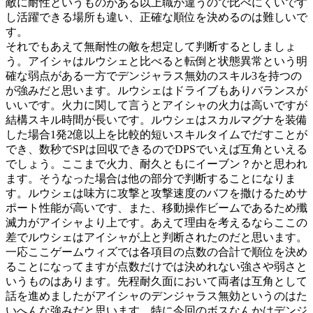
敵に耐性というものがある以上職が違うので比べにくいです
し活躍できる場所も違い、正確な順位を決めるのは難しいで
す。
それでもあえて無耐性の敵を想定して判断するとしましょ
う。アイシャはルウシェと比べると転倒と状態異常という明
確な弱点がある一方でデンジャラス無効のスキル3を持つの
が強みだと思います。ルウシェはドライブもありバランスが
いいです。火力に関して言うとアイシャの火力は高いですが
結構スキル時間が長いです。ルウシェはスカルマグナを装備
した場合1発2億以上を比較的短いスキルタイムでだすことが
でき、数秒でSPは回収できるのでDPSでいえば互角といえる
でしょう。ここまで火力、耐久ともにイーブン？かと思われ
ます。そうなった場合は他の部分で判断することになりま
す。ルウシェは味方に攻撃と攻撃速度のバフを撒けるためサ
ポート性能が高いです、また、移動操作ビームであるため殲
滅力がアイシャより上です。あえて理由を考えるならここの
差でルウシェはアイシャが上と判断されたのだと思います。
一応ここゲームウィズでは各項目の点数の合計で順位を決め
ることになってますが点数だけでは決めれない強さや弱さと
いうものはあります。先程耐久面において両者は互角として
話を進めましたがアイシャのデンジャラス無効というのはた
いへんな強みだと思います。特に今回のボスなんかはデンジ