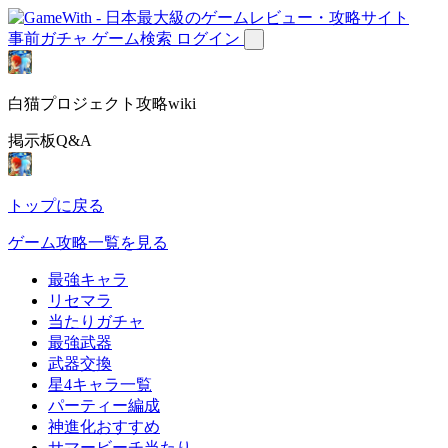
事前ガチャ
ゲーム検索
ログイン
白猫プロジェクト攻略wiki
掲示板Q&A
トップに戻る
ゲーム攻略一覧を見る
最強キャラ
リセマラ
当たりガチャ
最強武器
武器交換
星4キャラ一覧
パーティー編成
神進化おすすめ
サマービーチ当たり