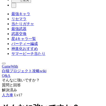
最強キャラ
リセマラ
当たりガチャ
最強武器
武器交換
星4キャラ一覧
パーティー編成
神進化おすすめ
サマービーチ当たり
GameWith
白猫プロジェクト攻略wiki
Q&A
そんなに強いですか？
質問と回答
解決済み
人力車
Lv17