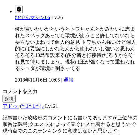
ひでんマシン06
Lv.26
何が言いたいかというとトワちゃんとかみたいに恵ま
れたスペックあっても環境が使うこと許してないなら
要らないよねって個人的意見 トワちゃん強いけど個人
的には妥協にしかならんから使わないし強いと思わん
そろそろ13島常設来る(多分斬と打接待)だろうからそ
れ見て待ちましょう。現状は王が強くなって重ねられ
るジュダが環境に刺さってる
2018年11月6日 10:05 |
通報
コメントを入力
投稿
アドゥ⸜(* ॑꒳ ॑* )⸝
Lv121
記事書いた攻略班のコメントにも書いてありますが上位陣の
順番は環境(クエスト)によって直ぐに入れ替わると思うので
現時点でのこのランキングに意味はないと思います。