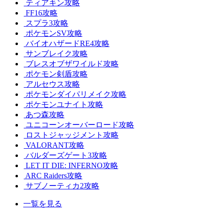
ティアキン攻略
FF16攻略
スプラ3攻略
ポケモンSV攻略
バイオハザードRE4攻略
サンブレイク攻略
ブレスオブザワイルド攻略
ポケモン剣盾攻略
アルセウス攻略
ポケモンダイパリメイク攻略
ポケモンユナイト攻略
あつ森攻略
ユニコーンオーバーロード攻略
ロストジャッジメント攻略
VALORANT攻略
バルダーズゲート3攻略
LET IT DIE: INFERNO攻略
ARC Raiders攻略
サブノーティカ2攻略
一覧を見る