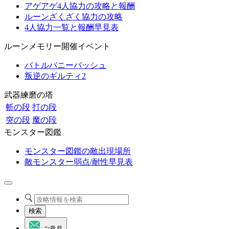
アゲアゲ4人協力の攻略と報酬
ルーンざくざく協力の攻略
4人協力一覧と報酬早見表
ルーンメモリー開催イベント
バトルバニーバッシュ
叛逆のギルティ2
武器練磨の塔
斬の段
打の段
突の段
魔の段
モンスター図鑑
モンスター図鑑の敵出現場所
敵モンスター弱点/耐性早見表
検索
ご意見