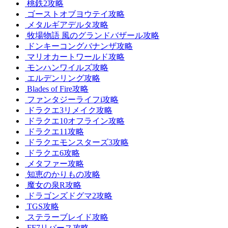
桃鉄2攻略
ゴーストオブヨウテイ攻略
メタルギアデルタ攻略
牧場物語 風のグランドバザール攻略
ドンキーコングバナンザ攻略
マリオカートワールド攻略
モンハンワイルズ攻略
エルデンリング攻略
Blades of Fire攻略
ファンタジーライフi攻略
ドラクエ3リメイク攻略
ドラクエ10オフライン攻略
ドラクエ11攻略
ドラクエモンスターズ3攻略
ドラクエ6攻略
メタファー攻略
知恵のかりもの攻略
魔女の泉R攻略
ドラゴンズドグマ2攻略
TGS攻略
ステラーブレイド攻略
FF7リバース攻略