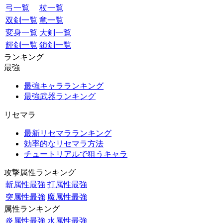
弓一覧
杖一覧
双剣一覧
竜一覧
変身一覧
大剣一覧
輝剣一覧
鎖剣一覧
ランキング
最強
最強キャラランキング
最強武器ランキング
リセマラ
最新リセマラランキング
効率的なリセマラ方法
チュートリアルで狙うキャラ
攻撃属性ランキング
斬属性最強
打属性最強
突属性最強
魔属性最強
属性ランキング
炎属性最強
水属性最強