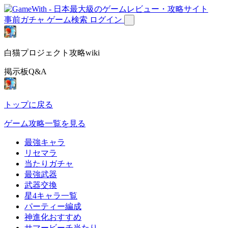
事前ガチャ
ゲーム検索
ログイン
白猫プロジェクト攻略wiki
掲示板Q&A
トップに戻る
ゲーム攻略一覧を見る
最強キャラ
リセマラ
当たりガチャ
最強武器
武器交換
星4キャラ一覧
パーティー編成
神進化おすすめ
サマービーチ当たり