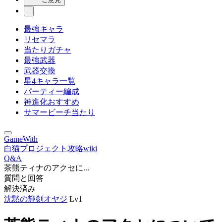
最強キャラ
リセマラ
当たりガチャ
最強武器
武器交換
星4キャラ一覧
パーティー編成
神進化おすすめ
サマービーチ当たり
GameWith
白猫プロジェクト攻略wiki
Q&A
茶熊ティナのアクセに...
質問と回答
解決済み
沈黙の輝剣オヤジ
Lv1