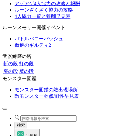
アゲアゲ4人協力の攻略と報酬
ルーンざくざく協力の攻略
4人協力一覧と報酬早見表
ルーンメモリー開催イベント
バトルバニーバッシュ
叛逆のギルティ2
武器練磨の塔
斬の段
打の段
突の段
魔の段
モンスター図鑑
モンスター図鑑の敵出現場所
敵モンスター弱点/耐性早見表
検索
ご意見