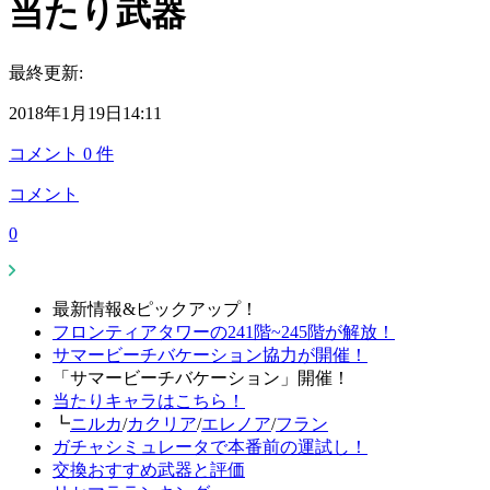
当たり武器
最終更新:
2018年1月19日14:11
コメント
0
件
コメント
0
最新情報&ピックアップ！
フロンティアタワーの241階~245階が解放！
サマービーチバケーション協力が開催！
「サマービーチバケーション」開催！
当たりキャラはこちら！
┗
ニルカ
/
カクリア
/
エレノア
/
フラン
ガチャシミュレータで本番前の運試し！
交換おすすめ武器と評価