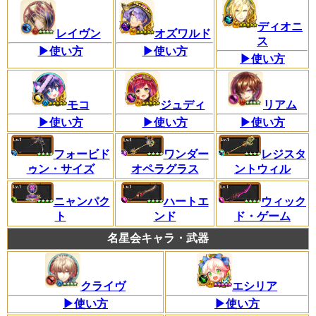
ディオニ
レイヴン
オズワルド
ス
▶使い方
▶使い方
▶使い方
モコ
ジュディ
リアム
▶使い方
▶使い方
▶使い方
フォービド
ワンダー
レジスタ
ゥン・サイズ
オペラグラス
ントウィル
ハートエ
ウィック
ニャンパク
ンド
ド・ゲーム
ト
名星会キャラ・武器
クライヴ
エシリア
▶使い方
▶使い方