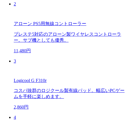
2
アローン PS5用無線コントローラー
プレステ5対応のアローン製ワイヤレスコントローラ
ー。サブ機としても優秀。
11,480円
3
Logicool G F310r
コスパ抜群のロジクール製有線パッド。幅広いPCゲー
ムを手軽に楽しめます。
2,860円
4