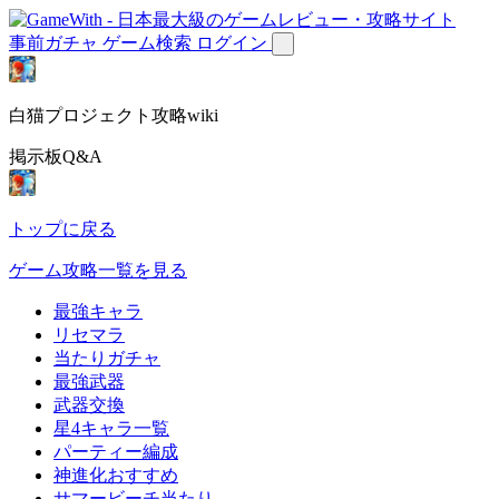
事前ガチャ
ゲーム検索
ログイン
白猫プロジェクト攻略wiki
掲示板Q&A
トップに戻る
ゲーム攻略一覧を見る
最強キャラ
リセマラ
当たりガチャ
最強武器
武器交換
星4キャラ一覧
パーティー編成
神進化おすすめ
サマービーチ当たり