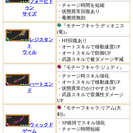
フォービド
・チャージ時間を短縮
ゥン
・状態異常回復あり
サイズ
・毒燃焼無効
『
モチーフキャラ:ディオニス
(竜)』
レジスタン
・HP回復あり
ト
・オートスキルで移動速度UP
ウィル
・オートスキルで防御UP
・武器スキルで被ダメージ半減
『
モチーフキャラ:ジュディ』
・チャージ時スキル強化
・オートスキルで移動速度UP
ハートエン
・状態異常のかけやすさUP
ド
・武器スキルで雷属性ダメージ
UP
『
モチーフキャラ:リアム(大
剣)』
・SP維持でスキル強化
ウィックド
・チャージ時間短縮
ゲーム