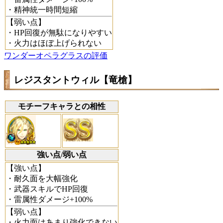
・精神統一時間短縮
【弱い点】
・HP回復が無駄になりやすい
・火力はほぼ上げられない
ワンダーオペラグラスの評価
レジスタントウィル【竜槍】
モチーフキャラとの相性
強い点/弱い点
【強い点】
・耐久面を大幅強化
・武器スキルでHP回復
・雷属性ダメージ+100%
【弱い点】
・火力面はあまり強化できない