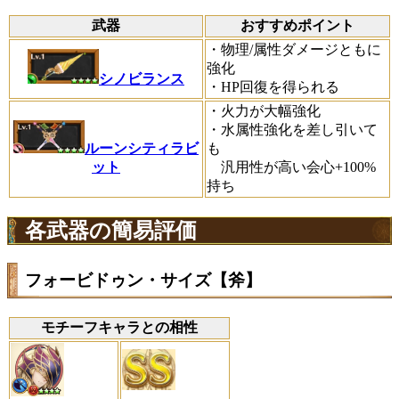
武器
おすすめポイント
・物理/属性ダメージともに
強化
シノビランス
・HP回復を得られる
・火力が大幅強化
・水属性強化を差し引いて
も
ルーンシティラビ
汎用性が高い会心+100%
ット
持ち
各武器の簡易評価
フォービドゥン・サイズ【斧】
モチーフキャラとの相性