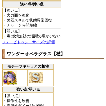
強い点/弱い点
【強い点】
・火力面を強化
・武器スキルで状態異常回復
・チャージ時間短縮
【弱い点】
・毒/燃焼無効の活躍の場が少ない
フォービドゥン・サイズの評価
ワンダーオペラグラス【杖】
モチーフキャラとの相性
強い点/弱い点
【強い点】
・操作性を改善
・雷属性ダメージ+100%