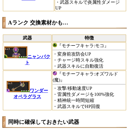
・武器スキルで炎属性ダメージ
UP
Aランク 交換素材かも…
武器
特徴
『
モチーフキャラ:モコ』
・変身前攻防会UP
ニャンパク
・チャージ時スキル強化
ト
・武器スキルに自動復活
『
モチーフキャラ:オズワルド
(魔)』
・攻撃/移動速度UP
ワンダー
・雷属性ダメージを100%強化
オペラグラス
・精神統一時間短縮
・武器スキルでHP回復
同時に確保しておきたい武器