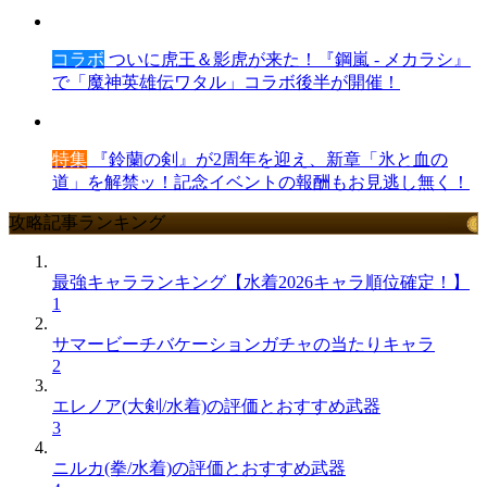
コラボ
ついに虎王＆影虎が来た！『鋼嵐 - メカラシ』
で「魔神英雄伝ワタル」コラボ後半が開催！
特集
『鈴蘭の剣』が2周年を迎え、新章「氷と血の
道」を解禁ッ！記念イベントの報酬もお見逃し無く！
攻略記事ランキング
最強キャラランキング【水着2026キャラ順位確定！】
1
サマービーチバケーションガチャの当たりキャラ
2
エレノア(大剣/水着)の評価とおすすめ武器
3
ニルカ(拳/水着)の評価とおすすめ武器