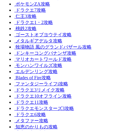
ポケモンZA攻略
ドラクエ7攻略
仁王3攻略
ドラクエ1・2攻略
桃鉄2攻略
ゴーストオブヨウテイ攻略
メタルギアデルタ攻略
牧場物語 風のグランドバザール攻略
ドンキーコングバナンザ攻略
マリオカートワールド攻略
モンハンワイルズ攻略
エルデンリング攻略
Blades of Fire攻略
ファンタジーライフi攻略
ドラクエ3リメイク攻略
ドラクエ10オフライン攻略
ドラクエ11攻略
ドラクエモンスターズ3攻略
ドラクエ6攻略
メタファー攻略
知恵のかりもの攻略