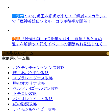
コラボ
ついに虎王＆影虎が来た！『鋼嵐 - メカラシ』
で「魔神英雄伝ワタル」コラボ後半が開催！
特集
『鈴蘭の剣』が2周年を迎え、新章「氷と血の
道」を解禁ッ！記念イベントの報酬もお見逃し無く！
攻略取扱いゲーム
家庭用ゲーム機
ポケモンチャンピオンズ攻略
ぽこあポケモン攻略
スプラレイダース攻略
時のオカリナ攻略
ペルソナ4ゴールデン攻略
トモコレ攻略
バイオレクイエム攻略
紅の砂漠攻略
デイモン&ベイビー攻略