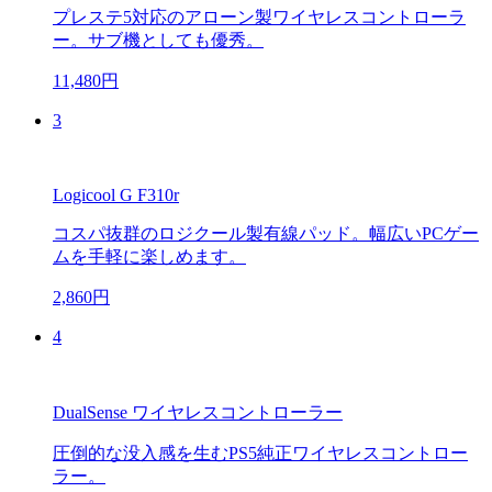
プレステ5対応のアローン製ワイヤレスコントローラ
ー。サブ機としても優秀。
11,480円
3
Logicool G F310r
コスパ抜群のロジクール製有線パッド。幅広いPCゲー
ムを手軽に楽しめます。
2,860円
4
DualSense ワイヤレスコントローラー
圧倒的な没入感を生むPS5純正ワイヤレスコントロー
ラー。