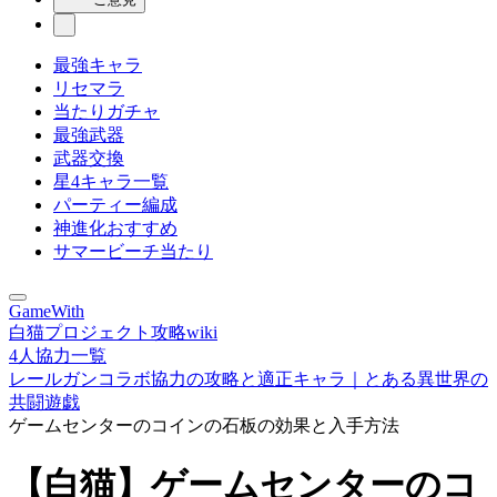
最強キャラ
リセマラ
当たりガチャ
最強武器
武器交換
星4キャラ一覧
パーティー編成
神進化おすすめ
サマービーチ当たり
GameWith
白猫プロジェクト攻略wiki
4人協力一覧
レールガンコラボ協力の攻略と適正キャラ｜とある異世界の
共闘遊戯
ゲームセンターのコインの石板の効果と入手方法
【白猫】ゲームセンターのコ