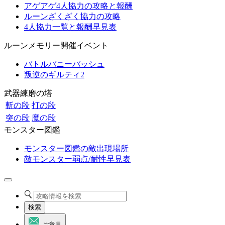
アゲアゲ4人協力の攻略と報酬
ルーンざくざく協力の攻略
4人協力一覧と報酬早見表
ルーンメモリー開催イベント
バトルバニーバッシュ
叛逆のギルティ2
武器練磨の塔
斬の段
打の段
突の段
魔の段
モンスター図鑑
モンスター図鑑の敵出現場所
敵モンスター弱点/耐性早見表
検索
ご意見