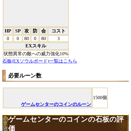
HP
SP
攻
防
会
コスト
0
0
80
0
80
3
EXスキル
状態異常の敵への威力強化10%
石板(EXソウルボード)一覧はこちら
必要ルーン数
1500個
ゲームセンターのコインのルーン
ゲームセンターのコインの石板の評
価