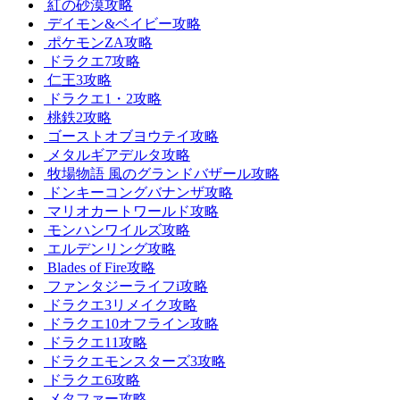
紅の砂漠攻略
デイモン&ベイビー攻略
ポケモンZA攻略
ドラクエ7攻略
仁王3攻略
ドラクエ1・2攻略
桃鉄2攻略
ゴーストオブヨウテイ攻略
メタルギアデルタ攻略
牧場物語 風のグランドバザール攻略
ドンキーコングバナンザ攻略
マリオカートワールド攻略
モンハンワイルズ攻略
エルデンリング攻略
Blades of Fire攻略
ファンタジーライフi攻略
ドラクエ3リメイク攻略
ドラクエ10オフライン攻略
ドラクエ11攻略
ドラクエモンスターズ3攻略
ドラクエ6攻略
メタファー攻略