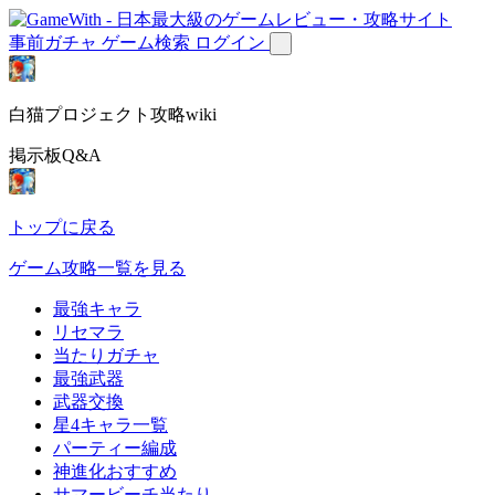
事前ガチャ
ゲーム検索
ログイン
白猫プロジェクト攻略wiki
掲示板Q&A
トップに戻る
ゲーム攻略一覧を見る
最強キャラ
リセマラ
当たりガチャ
最強武器
武器交換
星4キャラ一覧
パーティー編成
神進化おすすめ
サマービーチ当たり