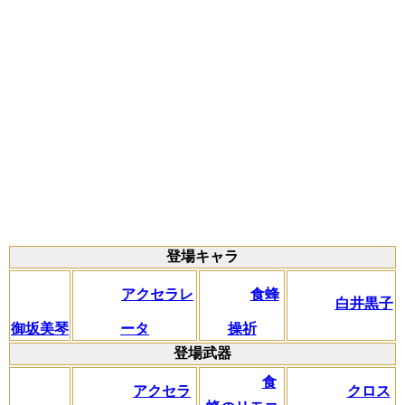
登場キャラ
アクセラレ
食蜂
白井黒子
御坂美琴
ータ
操祈
登場武器
食
アクセラ
クロス