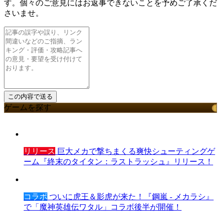
す。個々のご意見にはお返事できないことを予めご了承くだ
さいませ。
ゲームを探す
リリース
巨大メカで撃ちまくる爽快シューティングゲ
ーム『終末のタイタン：ラストラッシュ』リリース！
コラボ
ついに虎王＆影虎が来た！『鋼嵐 - メカラシ』
で「魔神英雄伝ワタル」コラボ後半が開催！