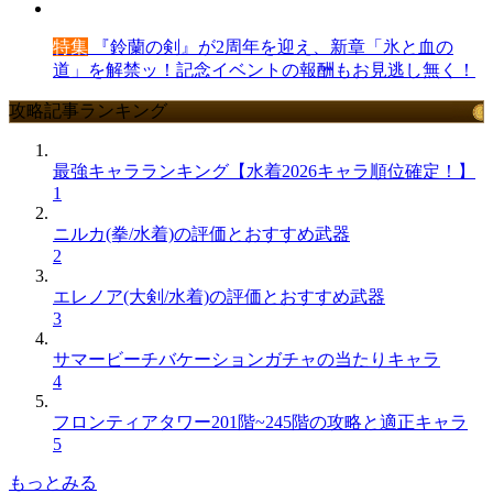
特集
『鈴蘭の剣』が2周年を迎え、新章「氷と血の
道」を解禁ッ！記念イベントの報酬もお見逃し無く！
攻略記事ランキング
最強キャラランキング【水着2026キャラ順位確定！】
1
ニルカ(拳/水着)の評価とおすすめ武器
2
エレノア(大剣/水着)の評価とおすすめ武器
3
サマービーチバケーションガチャの当たりキャラ
4
フロンティアタワー201階~245階の攻略と適正キャラ
5
もっとみる