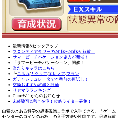
最新情報&ピックアップ！
フロンティアタワーの241階~245階が解放！
サマービーチバケーション協力が開催！
「サマービーチバケーション」開催！
当たりキャラはこちら！
┗
ニルカ
/
カクリア
/
エレノア
/
フラン
ガチャシミュレータで本番前の運試し！
交換おすすめ武器と評価
リセマラランキング
GameWithからのお知らせ
未経験可&完全在宅！攻略ライター募集！
白猫のとある科学の超電磁砲コラボで入手できる、「ゲーム
センターのコインの石板」の入手方法や性能です。最終解放