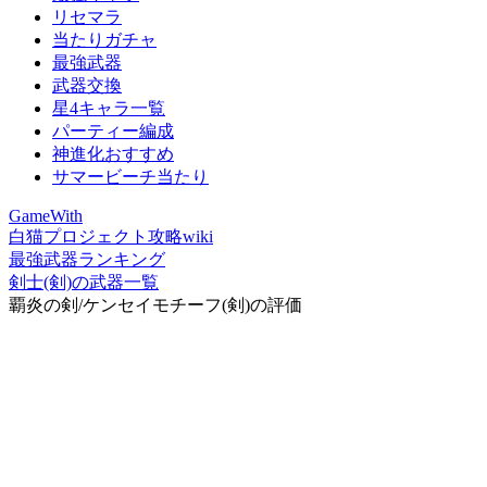
リセマラ
当たりガチャ
最強武器
武器交換
星4キャラ一覧
パーティー編成
神進化おすすめ
サマービーチ当たり
GameWith
白猫プロジェクト攻略wiki
最強武器ランキング
剣士(剣)の武器一覧
覇炎の剣/ケンセイモチーフ(剣)の評価