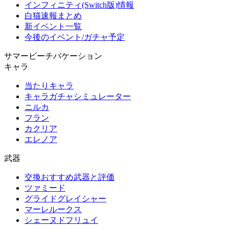
インフィニティ(Switch版)情報
白猫速報まとめ
新イベント一覧
今後のイベント/ガチャ予定
サマービーチバケーション
キャラ
当たりキャラ
キャラガチャシミュレーター
ニルカ
フラン
カクリア
エレノア
武器
交換おすすめ武器と評価
ツァミード
グライドグレイシャー
マーレルークス
シェーヌドフリュイ