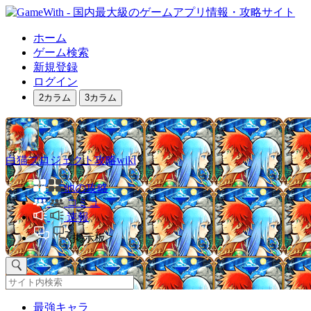
ホーム
ゲーム検索
新規登録
ログイン
2カラム
3カラム
白猫プロジェクト攻略wiki
他の攻略
コミュ
速報
掲示板
最強キャラ