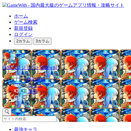
ホーム
ゲーム検索
新規登録
ログイン
2カラム
3カラム
白猫プロジェクト攻略wiki
他の攻略
コミュ
速報
掲示板
最強キャラ