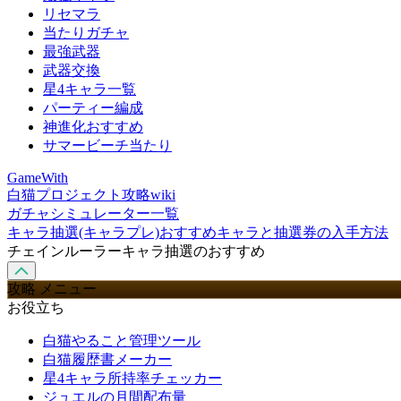
リセマラ
当たりガチャ
最強武器
武器交換
星4キャラ一覧
パーティー編成
神進化おすすめ
サマービーチ当たり
GameWith
白猫プロジェクト攻略wiki
ガチャシミュレーター一覧
キャラ抽選(キャラプレ)おすすめキャラと抽選券の入手方法
チェインルーラーキャラ抽選のおすすめ
攻略 メニュー
お役立ち
白猫やること管理ツール
白猫履歴書メーカー
星4キャラ所持率チェッカー
ジュエルの月間配布量