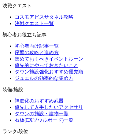
決戦クエスト
コスモアビスサタネル攻略
決戦クエスト一覧
初心者お役立ち記事
初心者向け記事一覧
序盤の攻略と進め方
集めておくべきイベントルーン
優先的にやっておきたいこと
タウン施設強化おすすめ優先順
ジュエルの効率的な集め方
装備/施設
神進化のおすすめ武器
優先して入手したいアクセサリ
タウンの施設・建物一覧
石板(EXソウルボード)一覧
ランク/段位