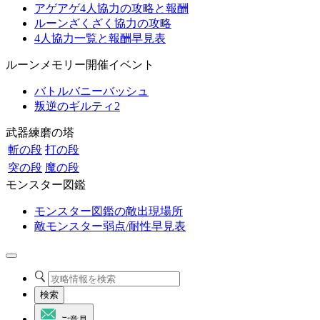
アゲアゲ4人協力の攻略と報酬
ルーンざくざく協力の攻略
4人協力一覧と報酬早見表
ルーンメモリー開催イベント
バトルバニーバッシュ
叛逆のギルティ2
武器練磨の塔
斬の段
打の段
突の段
魔の段
モンスター図鑑
モンスター図鑑の敵出現場所
敵モンスター弱点/耐性早見表
検索
ご意見