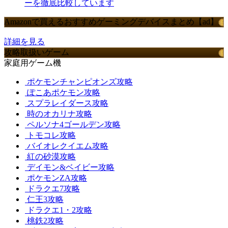
ーを徹底比較しています
Amazonで買えるおすすめゲーミングデバイスまとめ【ad】
詳細を見る
攻略取扱いゲーム
家庭用ゲーム機
ポケモンチャンピオンズ攻略
ぽこあポケモン攻略
スプラレイダース攻略
時のオカリナ攻略
ペルソナ4ゴールデン攻略
トモコレ攻略
バイオレクイエム攻略
紅の砂漠攻略
デイモン&ベイビー攻略
ポケモンZA攻略
ドラクエ7攻略
仁王3攻略
ドラクエ1・2攻略
桃鉄2攻略