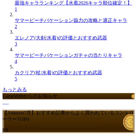
最強キャラランキング【水着2026キャラ順位確定！】
1
サマービーチバケーション協力の攻略と適正キャラ
2
エレノア(大剣/水着)の評価とおすすめ武器
3
サマービーチバケーションガチャの当たりキャラ
4
カクリア(杖/水着)の評価とおすすめ武器
5
もっとみる
GameWithからのお知らせ
【Amazon7月】おすすめ記事からよく買われているコントロ
ーラーTOP4
PR