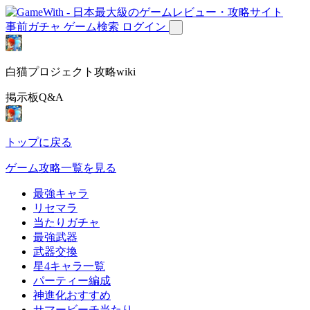
事前ガチャ
ゲーム検索
ログイン
白猫プロジェクト攻略wiki
掲示板Q&A
トップに戻る
ゲーム攻略一覧を見る
最強キャラ
リセマラ
当たりガチャ
最強武器
武器交換
星4キャラ一覧
パーティー編成
神進化おすすめ
サマービーチ当たり