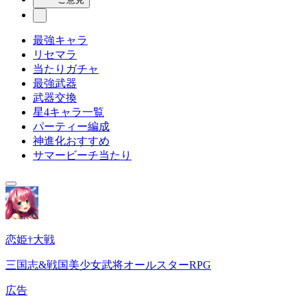
最強キャラ
リセマラ
当たりガチャ
最強武器
武器交換
星4キャラ一覧
パーティー編成
神進化おすすめ
サマービーチ当たり
恋姫†大戦
三国志&戦国美少女武将オールスターRPG
広告