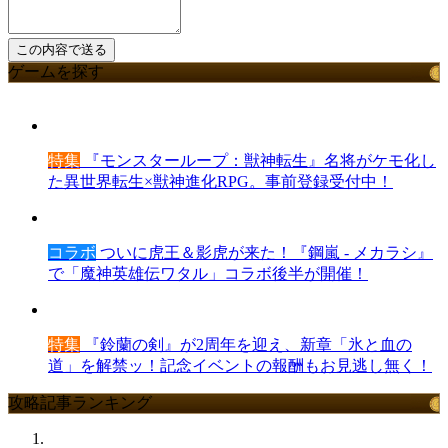
ゲームを探す
特集
『モンスターループ：獣神転生』名将がケモ化し
た異世界転生×獣神進化RPG。事前登録受付中！
コラボ
ついに虎王＆影虎が来た！『鋼嵐 - メカラシ』
で「魔神英雄伝ワタル」コラボ後半が開催！
特集
『鈴蘭の剣』が2周年を迎え、新章「氷と血の
道」を解禁ッ！記念イベントの報酬もお見逃し無く！
攻略記事ランキング