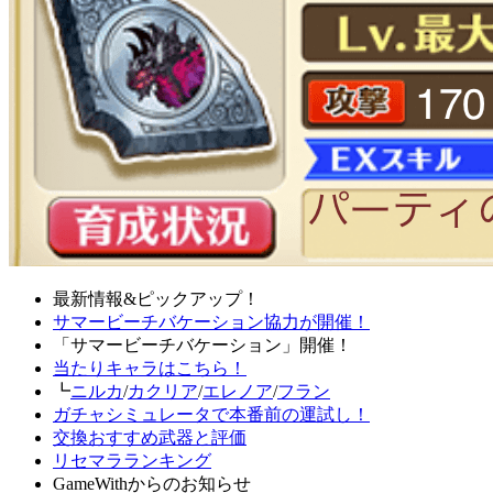
最新情報&ピックアップ！
サマービーチバケーション協力が開催！
「サマービーチバケーション」開催！
当たりキャラはこちら！
┗
ニルカ
/
カクリア
/
エレノア
/
フラン
ガチャシミュレータで本番前の運試し！
交換おすすめ武器と評価
リセマラランキング
GameWithからのお知らせ