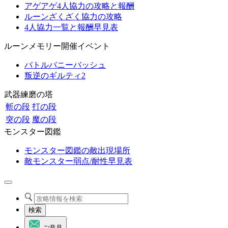
アゲアゲ4人協力の攻略と報酬
ルーンざくざく協力の攻略
4人協力一覧と報酬早見表
ルーンメモリー開催イベント
バトルバニーバッシュ
叛逆のギルティ2
武器練磨の塔
斬の段
打の段
突の段
魔の段
モンスター図鑑
モンスター図鑑の敵出現場所
敵モンスター弱点/耐性早見表
検索
ご意見