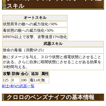
スキル
オートスキル
状態異常の敵への威力強化+50%
毒状態の敵への威力強化+50%
HP85%以上で攻撃、攻撃速度15%強化
武器スキル
致命の毒傷（消費SP:25）
敵にダメージを与え、スロウ状態と感電状態にさせること
がある。さらに自身に暗闇状態にさせることがある効果を
30秒間与える。
攻撃
防御
会心
追加
属性
125
0
100
毒Lv8
無
剣士(剣)の武器一覧
クロロのベンズナイフの基本情報