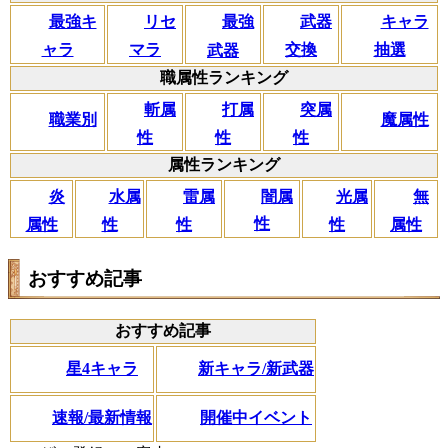
リセ
最強キ
武器
キャラ
最強
マラ
ャラ
交換
抽選
武器
職属性ランキング
斬属
打属
突属
職業別
魔属性
性
性
性
属性ランキング
闇属
炎
水属
雷属
光属
無
性
属性
性
性
性
属性
おすすめ記事
おすすめ記事
星4キャラ
新キャラ/新武器
速報/最新情報
開催中イベント