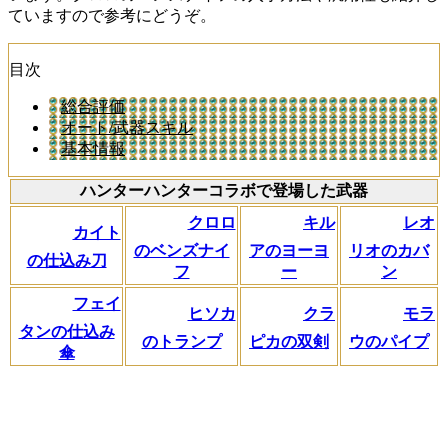
ていますので参考にどうぞ。
目次
総合評価
オート/武器スキル
基本情報
ハンターハンターコラボで登場した武器
クロロ
キル
レオ
カイト
のベンズナイ
アのヨーヨ
リオのカバ
の仕込み刀
フ
ー
ン
フェイ
ヒソカ
クラ
モラ
タンの仕込み
のトランプ
ピカの双剣
ウのパイプ
傘