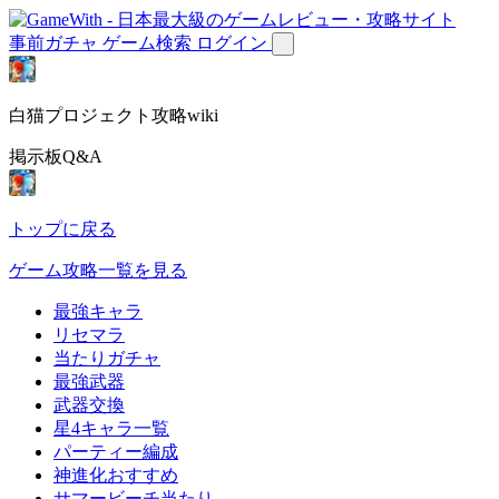
事前ガチャ
ゲーム検索
ログイン
白猫プロジェクト攻略wiki
掲示板Q&A
トップに戻る
ゲーム攻略一覧を見る
最強キャラ
リセマラ
当たりガチャ
最強武器
武器交換
星4キャラ一覧
パーティー編成
神進化おすすめ
サマービーチ当たり