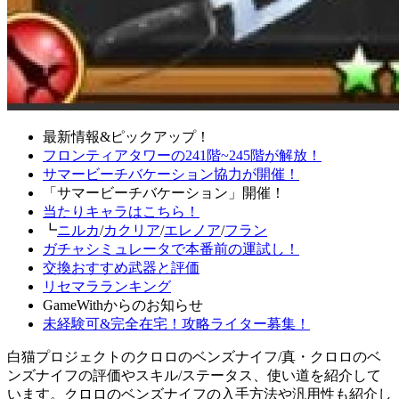
最新情報&ピックアップ！
フロンティアタワーの241階~245階が解放！
サマービーチバケーション協力が開催！
「サマービーチバケーション」開催！
当たりキャラはこちら！
┗
ニルカ
/
カクリア
/
エレノア
/
フラン
ガチャシミュレータで本番前の運試し！
交換おすすめ武器と評価
リセマラランキング
GameWithからのお知らせ
未経験可&完全在宅！攻略ライター募集！
白猫プロジェクトのクロロのベンズナイフ/真・クロロのベ
ンズナイフの評価やスキル/ステータス、使い道を紹介して
います。クロロのベンズナイフの入手方法や汎用性も紹介し