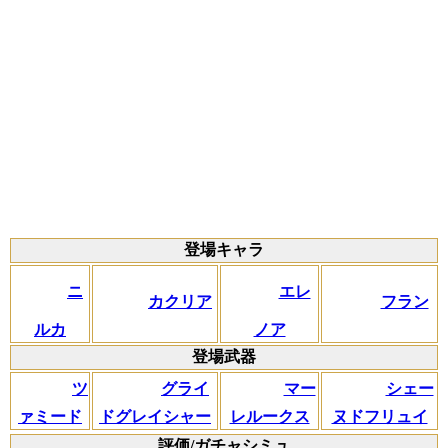
登場キャラ
ニ
エレ
カクリア
フラン
ルカ
ノア
登場武器
ツ
グライ
マー
シェー
ァミード
ドグレイシャー
レルークス
ヌドフリュイ
評価/ガチャシミュ