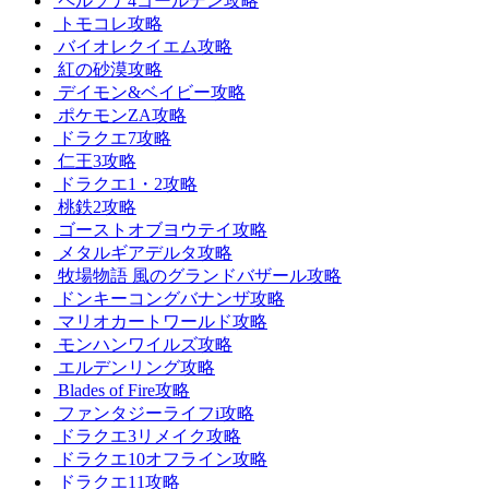
ペルソナ4ゴールデン攻略
トモコレ攻略
バイオレクイエム攻略
紅の砂漠攻略
デイモン&ベイビー攻略
ポケモンZA攻略
ドラクエ7攻略
仁王3攻略
ドラクエ1・2攻略
桃鉄2攻略
ゴーストオブヨウテイ攻略
メタルギアデルタ攻略
牧場物語 風のグランドバザール攻略
ドンキーコングバナンザ攻略
マリオカートワールド攻略
モンハンワイルズ攻略
エルデンリング攻略
Blades of Fire攻略
ファンタジーライフi攻略
ドラクエ3リメイク攻略
ドラクエ10オフライン攻略
ドラクエ11攻略