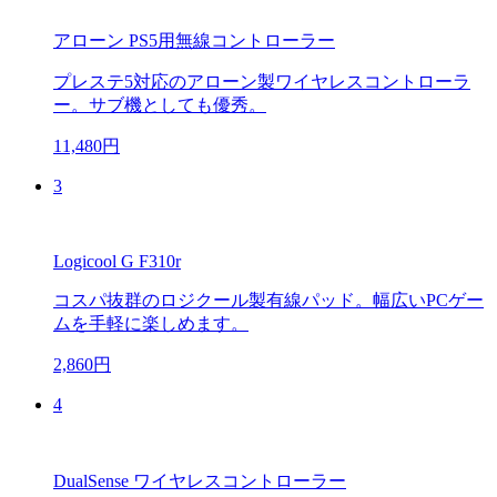
アローン PS5用無線コントローラー
プレステ5対応のアローン製ワイヤレスコントローラ
ー。サブ機としても優秀。
11,480円
3
Logicool G F310r
コスパ抜群のロジクール製有線パッド。幅広いPCゲー
ムを手軽に楽しめます。
2,860円
4
DualSense ワイヤレスコントローラー