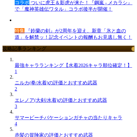
コラボ
ついに虎王＆影虎が来た！『鋼嵐 - メカラシ』
で「魔神英雄伝ワタル」コラボ後半が開催！
特集
『鈴蘭の剣』が2周年を迎え、新章「氷と血の
道」を解禁ッ！記念イベントの報酬もお見逃し無く！
攻略記事ランキング
最強キャラランキング【水着2026キャラ順位確定！】
1
ニルカ(拳/水着)の評価とおすすめ武器
2
エレノア(大剣/水着)の評価とおすすめ武器
3
サマービーチバケーションガチャの当たりキャラ
4
赤髪の冒険家の評価とおすすめ武器