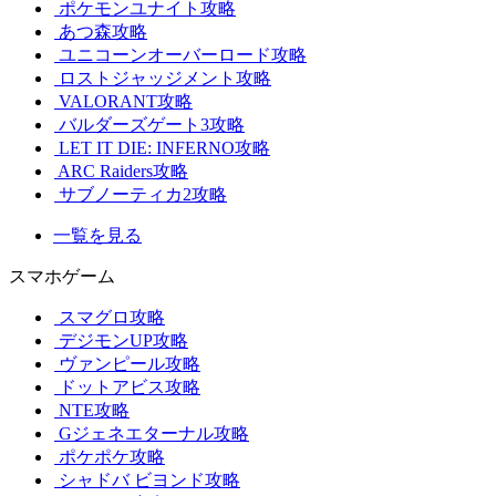
ポケモンユナイト攻略
あつ森攻略
ユニコーンオーバーロード攻略
ロストジャッジメント攻略
VALORANT攻略
バルダーズゲート3攻略
LET IT DIE: INFERNO攻略
ARC Raiders攻略
サブノーティカ2攻略
一覧を見る
スマホゲーム
スマグロ攻略
デジモンUP攻略
ヴァンピール攻略
ドットアビス攻略
NTE攻略
Gジェネエターナル攻略
ポケポケ攻略
シャドバ ビヨンド攻略