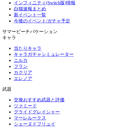
インフィニティ(Switch版)情報
白猫速報まとめ
新イベント一覧
今後のイベント/ガチャ予定
サマービーチバケーション
キャラ
当たりキャラ
キャラガチャシミュレーター
ニルカ
フラン
カクリア
エレノア
武器
交換おすすめ武器と評価
ツァミード
グライドグレイシャー
マーレルークス
シェーヌドフリュイ