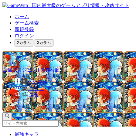
ホーム
ゲーム検索
新規登録
ログイン
2カラム
3カラム
白猫プロジェクト攻略wiki
他の攻略
コミュ
速報
掲示板
最強キャラ