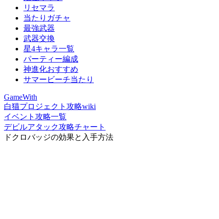
リセマラ
当たりガチャ
最強武器
武器交換
星4キャラ一覧
パーティー編成
神進化おすすめ
サマービーチ当たり
GameWith
白猫プロジェクト攻略wiki
イベント攻略一覧
デビルアタック攻略チャート
ドクロバッジの効果と入手方法