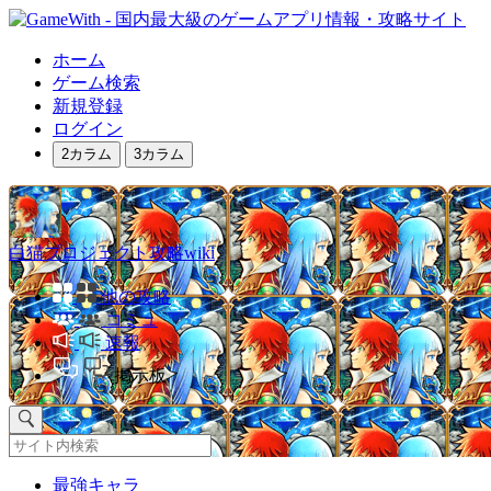
ホーム
ゲーム検索
新規登録
ログイン
2カラム
3カラム
白猫プロジェクト攻略wiki
他の攻略
コミュ
速報
掲示板
最強キャラ