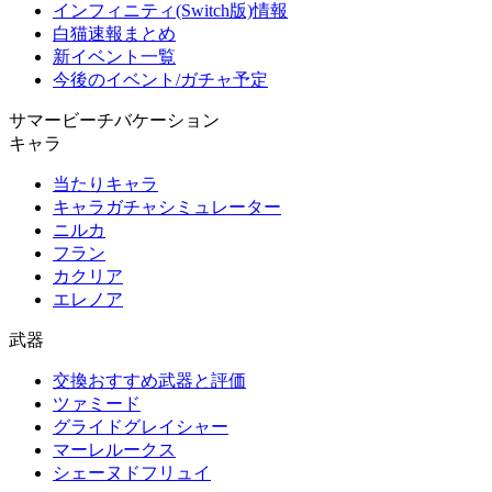
インフィニティ(Switch版)情報
白猫速報まとめ
新イベント一覧
今後のイベント/ガチャ予定
サマービーチバケーション
キャラ
当たりキャラ
キャラガチャシミュレーター
ニルカ
フラン
カクリア
エレノア
武器
交換おすすめ武器と評価
ツァミード
グライドグレイシャー
マーレルークス
シェーヌドフリュイ