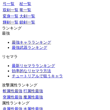
弓一覧
杖一覧
双剣一覧
竜一覧
変身一覧
大剣一覧
輝剣一覧
鎖剣一覧
ランキング
最強
最強キャラランキング
最強武器ランキング
リセマラ
最新リセマラランキング
効率的なリセマラ方法
チュートリアルで狙うキャラ
攻撃属性ランキング
斬属性最強
打属性最強
突属性最強
魔属性最強
属性ランキング
炎属性最強
水属性最強