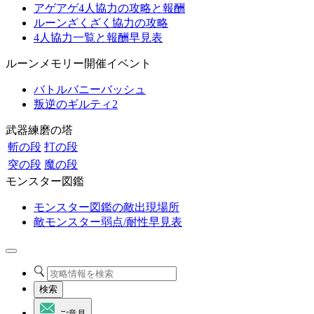
アゲアゲ4人協力の攻略と報酬
ルーンざくざく協力の攻略
4人協力一覧と報酬早見表
ルーンメモリー開催イベント
バトルバニーバッシュ
叛逆のギルティ2
武器練磨の塔
斬の段
打の段
突の段
魔の段
モンスター図鑑
モンスター図鑑の敵出現場所
敵モンスター弱点/耐性早見表
検索
ご意見