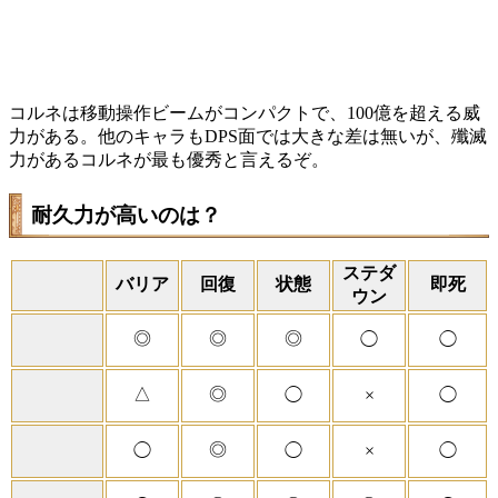
コルネは移動操作ビームがコンパクトで、100億を超える威
力がある。他のキャラもDPS面では大きな差は無いが、殲滅
力があるコルネが最も優秀と言えるぞ。
耐久力が高いのは？
ステダ
バリア
回復
状態
即死
ウン
◎
◎
◎
◯
◯
△
◎
◯
×
◯
◎
◯
◯
×
◯