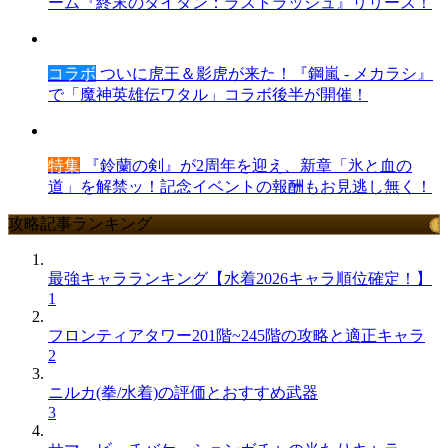
ーム『終末のタイタン：ラストラッシュ』リリース！
コラボ
ついに虎王＆影虎が来た！『鋼嵐 - メカラシ』
で「魔神英雄伝ワタル」コラボ後半が開催！
特集
『鈴蘭の剣』が2周年を迎え、新章「氷と血の
道」を解禁ッ！記念イベントの報酬もお見逃し無く！
攻略記事ランキング
最強キャラランキング【水着2026キャラ順位確定！】
1
フロンティアタワー201階~245階の攻略と適正キャラ
2
ニルカ(拳/水着)の評価とおすすめ武器
3