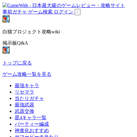
事前ガチャ
ゲーム検索
ログイン
白猫プロジェクト攻略wiki
掲示板Q&A
トップに戻る
ゲーム攻略一覧を見る
最強キャラ
リセマラ
当たりガチャ
最強武器
武器交換
星4キャラ一覧
パーティー編成
神進化おすすめ
サマービーチ当たり