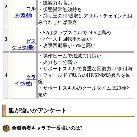
・殲滅力も高い
2
コル
・状態異常無効持ち
ネ(双剣)
・踊り玉のHP吸収はアサルトチェインと組
み合わせれば優秀
・S2はタップスキルでDPSは高め
3
・バースト回転率が高い
ビス
・攻撃回避率が75%と高い
ケッタ(拳)
・操作ビームで殲滅力は良い
・火力も十分高い
・サポートスキルで貴重な回復力UPを付与
4
・フィールドで味方のHP/SP/状態異常を回
クラ
復
イヴ(杖)
・サポートスキルのクールタイムは20秒と
短め
誰が強いかアンケート
全滅勇者キャラで一番強いのは?