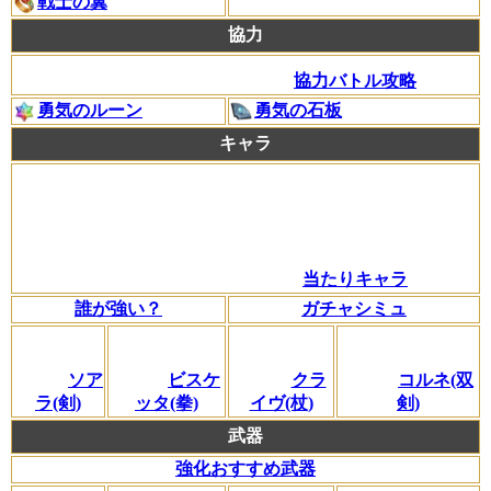
戦士の翼
協力
協力バトル攻略
勇気のルーン
勇気の石板
キャラ
当たりキャラ
誰が強い？
ガチャシミュ
ソア
ビスケ
クラ
コルネ(双
ラ(剣)
ッタ(拳)
イヴ(杖)
剣)
武器
強化おすすめ武器