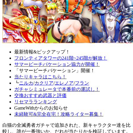
最新情報&ピックアップ！
フロンティアタワーの241階~245階が解放！
サマービーチバケーション協力が開催！
「サマービーチバケーション」開催！
当たりキャラはこちら！
┗
ニルカ
/
カクリア
/
エレノア
/
フラン
ガチャシミュレータで本番前の運試し！
交換おすすめ武器と評価
リセマラランキング
GameWithからのお知らせ
未経験可&完全在宅！攻略ライター募集！
白猫の全滅勇者ガチャで追加された、新キャラクター達を比
較し、誰が一番強いか、だれが当たりかを検証しています。