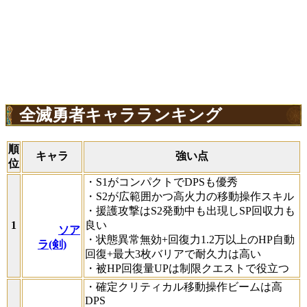
全滅勇者キャラランキング
順
キャラ
強い点
位
・S1がコンパクトでDPSも優秀
・S2が広範囲かつ高火力の移動操作スキル
・援護攻撃はS2発動中も出現しSP回収力も
1
良い
ソア
・状態異常無効+回復力1.2万以上のHP自動
ラ(剣)
回復+最大3枚バリアで耐久力は高い
・被HP回復量UPは制限クエストで役立つ
・確定クリティカル移動操作ビームは高
DPS