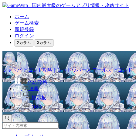
ホーム
ゲーム検索
新規登録
ログイン
2カラム
3カラム
シャドバ ビヨンド攻略｜シャドウバース ワールズ ビヨンド
他の攻略
速報
掲示板
Q&A