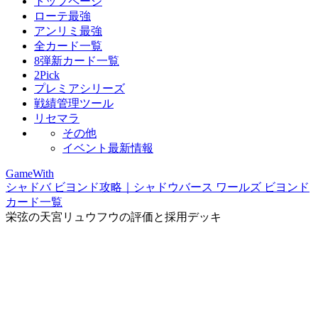
トップページ
ローテ最強
アンリミ最強
全カード一覧
8弾新カード一覧
2Pick
プレミアシリーズ
戦績管理ツール
リセマラ
その他
イベント最新情報
GameWith
シャドバ ビヨンド攻略｜シャドウバース ワールズ ビヨンド
カード一覧
栄弦の天宮リュウフウの評価と採用デッキ