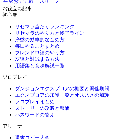
生成おすすめ
スリーブ
お役立ち記事
初心者
リセマラ当たりランキング
リセマラのやり方と終了ライン
序盤の効率的な進め方
毎日やることまとめ
フレンド申請のやり方
友達と対戦する方法
用語集と意味解説一覧
ソロプレイ
ダンジョンエクスプロアの概要と開催期間
エクスプロアの加護一覧とオススメの加護
ソロプレイまとめ
ストーリーの攻略と報酬
パスワードの答え
アリーナ
週末ロビー大会