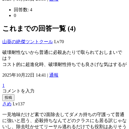
回答数:
4
0
これまでの回答一覧 (4)
山葵の絶傑ツントクール
Lv70
破壊耐性ないから普通に必殺あたりで取られておしまいで
は？
コスト的に超進化時、破壊耐性持ちでも良さげな気はするが
2025年10月22日 14:41 |
通報
1
コメントを入力
投稿
さめ
Lv137
一見地味だけど素で2面除去してダメカ持ちの守護って普通
に強いと思う、必殺持ちなんてどのクラスにも居る訳じゃな
いし、除去吐かせてリーサル逃れるだけでも役割はありそう