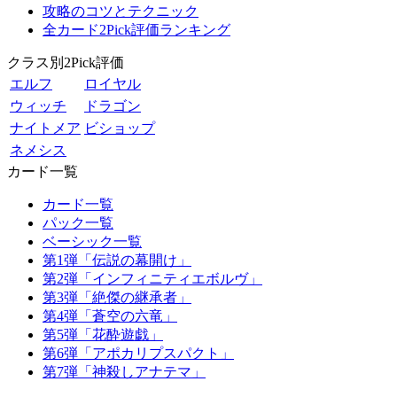
攻略のコツとテクニック
全カード2Pick評価ランキング
クラス別2Pick評価
エルフ
ロイヤル
ウィッチ
ドラゴン
ナイトメア
ビショップ
ネメシス
カード一覧
カード一覧
パック一覧
ベーシック一覧
第1弾「伝説の幕開け」
第2弾「インフィニティエボルヴ」
第3弾「絶傑の継承者」
第4弾「蒼空の六竜」
第5弾「花酔遊戯」
第6弾「アポカリプスパクト」
第7弾「神殺しアナテマ」