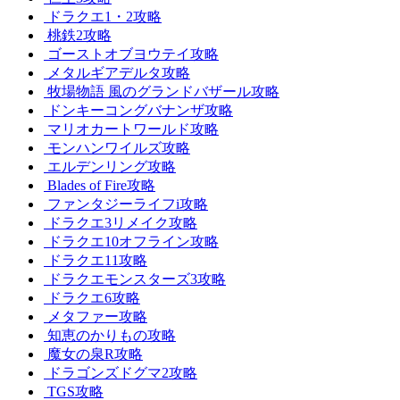
ドラクエ1・2攻略
桃鉄2攻略
ゴーストオブヨウテイ攻略
メタルギアデルタ攻略
牧場物語 風のグランドバザール攻略
ドンキーコングバナンザ攻略
マリオカートワールド攻略
モンハンワイルズ攻略
エルデンリング攻略
Blades of Fire攻略
ファンタジーライフi攻略
ドラクエ3リメイク攻略
ドラクエ10オフライン攻略
ドラクエ11攻略
ドラクエモンスターズ3攻略
ドラクエ6攻略
メタファー攻略
知恵のかりもの攻略
魔女の泉R攻略
ドラゴンズドグマ2攻略
TGS攻略