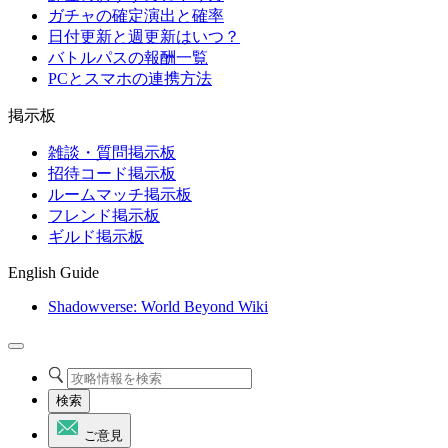
ガチャの確定演出と確率
日付更新と週更新はいつ？
バトルパスの報酬一覧
PCとスマホの連携方法
掲示板
雑談・質問掲示板
招待コード掲示板
ルームマッチ掲示板
フレンド掲示板
ギルド掲示板
English Guide
Shadowverse: World Beyond Wiki
検索
ご意見