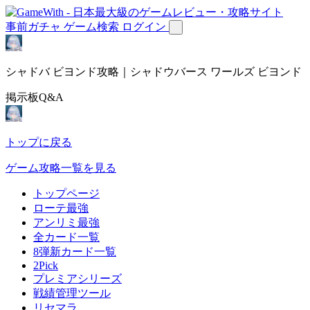
事前ガチャ
ゲーム検索
ログイン
シャドバ ビヨンド攻略｜シャドウバース ワールズ ビヨンド
掲示板Q&A
トップに戻る
ゲーム攻略一覧を見る
トップページ
ローテ最強
アンリミ最強
全カード一覧
8弾新カード一覧
2Pick
プレミアシリーズ
戦績管理ツール
リセマラ