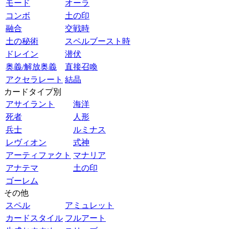
モード
オーラ
コンボ
土の印
融合
交戦時
土の秘術
スペルブースト時
ドレイン
潜伏
奥義/解放奥義
直接召喚
アクセラレート
結晶
カードタイプ別
アサイラント
海洋
死者
人形
兵士
ルミナス
レヴィオン
式神
アーティファクト
マナリア
アナテマ
土の印
ゴーレム
その他
スペル
アミュレット
カードスタイル
フルアート