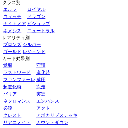
クラス別
エルフ
ロイヤル
ウィッチ
ドラゴン
ナイトメア
ビショップ
ネメシス
ニュートラル
レアリティ別
ブロンズ
シルバー
ゴールド
レジェンド
カード効果別
覚醒
守護
ラストワード
進化時
ファンファーレ
威圧
超進化時
疾走
バリア
突進
ネクロマンス
エンハンス
必殺
アクト
クレスト
アポカリプスデッキ
リアニメイト
カウントダウン