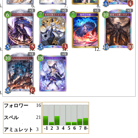
16
フォロワー
21
スペル
-1
2
3
4
5
6
7
8-
3
アミュレット