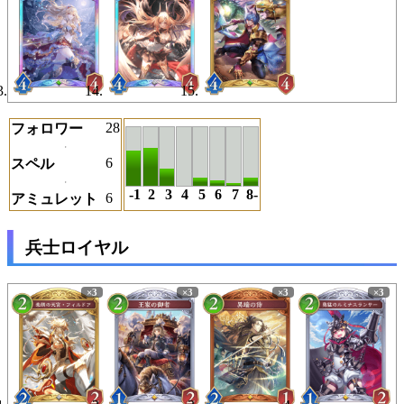
28
フォロワー
6
スペル
-1
2
3
4
5
6
7
8-
6
アミュレット
兵士ロイヤル