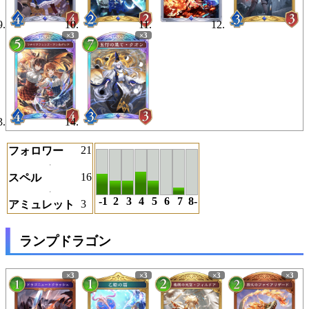
21
フォロワー
16
スペル
-1
2
3
4
5
6
7
8-
3
アミュレット
ランプドラゴン