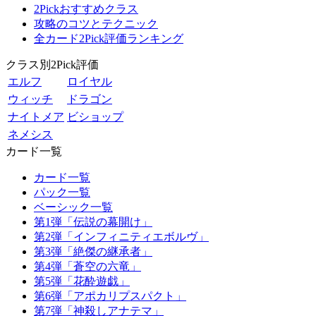
2Pickおすすめクラス
攻略のコツとテクニック
全カード2Pick評価ランキング
クラス別2Pick評価
エルフ
ロイヤル
ウィッチ
ドラゴン
ナイトメア
ビショップ
ネメシス
カード一覧
カード一覧
パック一覧
ベーシック一覧
第1弾「伝説の幕開け」
第2弾「インフィニティエボルヴ」
第3弾「絶傑の継承者」
第4弾「蒼空の六竜」
第5弾「花酔遊戯」
第6弾「アポカリプスパクト」
第7弾「神殺しアナテマ」