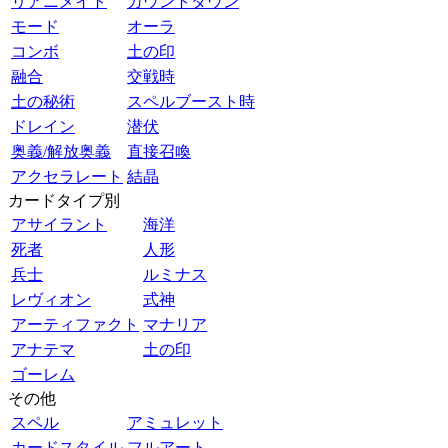
リアニメイト
カウントダウン
モード
オーラ
コンボ
土の印
融合
交戦時
土の秘術
スペルブースト時
ドレイン
潜伏
奥義/解放奥義
直接召喚
アクセラレート
結晶
カードタイプ別
アサイラント
海洋
死者
人形
兵士
ルミナス
レヴィオン
式神
アーティファクト
マナリア
アナテマ
土の印
ゴーレム
その他
スペル
アミュレット
カードスタイル
フルアート