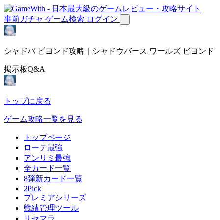
事前ガチャ
ゲーム検索
ログイン
シャドバ ビヨンド攻略｜シャドウバース ワールズ ビヨンド
掲示板Q&A
トップに戻る
ゲーム攻略一覧を見る
トップページ
ローテ最強
アンリミ最強
全カード一覧
8弾新カード一覧
2Pick
プレミアシリーズ
戦績管理ツール
リセマラ