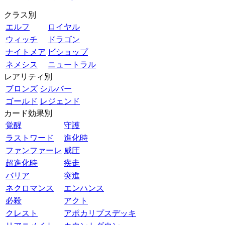
クラス別
エルフ
ロイヤル
ウィッチ
ドラゴン
ナイトメア
ビショップ
ネメシス
ニュートラル
レアリティ別
ブロンズ
シルバー
ゴールド
レジェンド
カード効果別
覚醒
守護
ラストワード
進化時
ファンファーレ
威圧
超進化時
疾走
バリア
突進
ネクロマンス
エンハンス
必殺
アクト
クレスト
アポカリプスデッキ