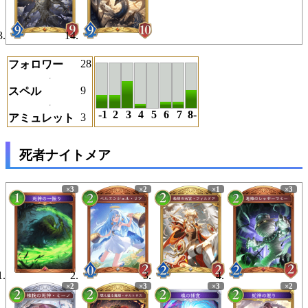
28
フォロワー
9
スペル
-1
2
3
4
5
6
7
8-
3
アミュレット
死者ナイトメア