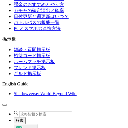
課金のおすすめとやり方
ガチャの確定演出と確率
日付更新と週更新はいつ？
バトルパスの報酬一覧
PCとスマホの連携方法
掲示板
雑談・質問掲示板
招待コード掲示板
ルームマッチ掲示板
フレンド掲示板
ギルド掲示板
English Guide
Shadowverse: World Beyond Wiki
検索