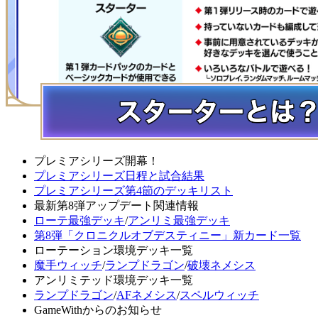
プレミアシリーズ開幕！
プレミアシリーズ日程と試合結果
プレミアシリーズ第4節のデッキリスト
最新第8弾アップデート関連情報
ローテ最強デッキ
/
アンリミ最強デッキ
第8弾「クロニクルオブデスティニー」新カード一覧
ローテーション環境デッキ一覧
魔手ウィッチ
/
ランプドラゴン
/
破壊ネメシス
アンリミテッド環境デッキ一覧
ランプドラゴン
/
AFネメシス
/
スペルウィッチ
GameWithからのお知らせ