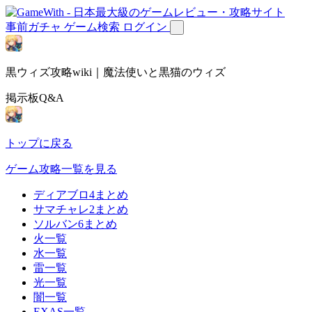
事前ガチャ
ゲーム検索
ログイン
黒ウィズ攻略wiki｜魔法使いと黒猫のウィズ
掲示板Q&A
トップに戻る
ゲーム攻略一覧を見る
ディアブロ4まとめ
サマチャレ2まとめ
ソルバン6まとめ
火一覧
水一覧
雷一覧
光一覧
闇一覧
EXAS一覧