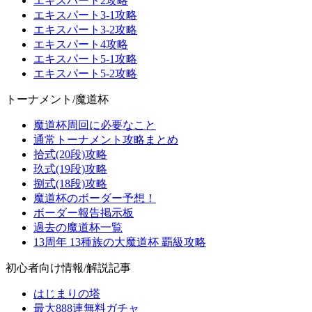
エキスパート2攻略
エキスパート3-1攻略
エキスパート3-2攻略
エキスパート4攻略
エキスパート5-1攻略
エキスパート5-2攻略
トーナメント/魔道杯
魔道杯周回に必要なこと
通常トーナメント攻略まとめ
拾式(20段)攻略
玖式(19段)攻略
捌式(18段)攻略
魔道杯のボーダー予想！
ボーダー報告掲示板
過去の魔道杯一覧
13周年 13種族の大魔道杯 覇級攻略
初心者向け情報/解説記事
はじまりの塔
最大888連無料ガチャ