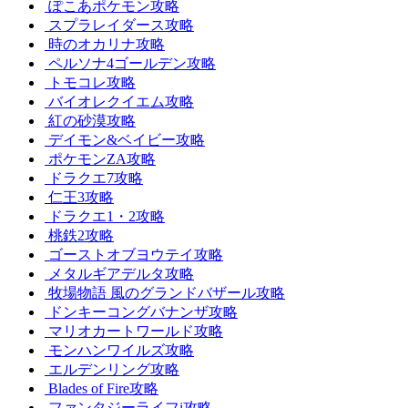
ぽこあポケモン攻略
スプラレイダース攻略
時のオカリナ攻略
ペルソナ4ゴールデン攻略
トモコレ攻略
バイオレクイエム攻略
紅の砂漠攻略
デイモン&ベイビー攻略
ポケモンZA攻略
ドラクエ7攻略
仁王3攻略
ドラクエ1・2攻略
桃鉄2攻略
ゴーストオブヨウテイ攻略
メタルギアデルタ攻略
牧場物語 風のグランドバザール攻略
ドンキーコングバナンザ攻略
マリオカートワールド攻略
モンハンワイルズ攻略
エルデンリング攻略
Blades of Fire攻略
ファンタジーライフi攻略