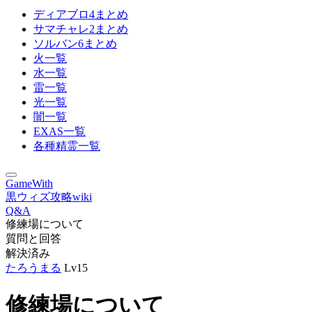
ディアブロ4まとめ
サマチャレ2まとめ
ソルバン6まとめ
火一覧
水一覧
雷一覧
光一覧
闇一覧
EXAS一覧
各種精霊一覧
GameWith
黒ウィズ攻略wiki
Q&A
修練場について
質問と回答
解決済み
たろうまる
Lv15
修練場について