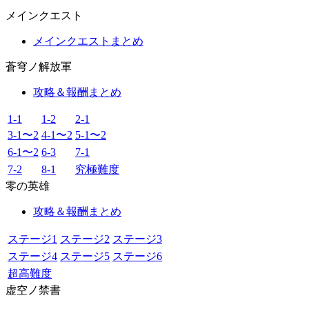
メインクエスト
メインクエストまとめ
蒼穹ノ解放軍
攻略＆報酬まとめ
1-1
1-2
2-1
3-1〜2
4-1〜2
5-1〜2
6-1〜2
6-3
7-1
7-2
8-1
究極難度
零の英雄
攻略＆報酬まとめ
ステージ1
ステージ2
ステージ3
ステージ4
ステージ5
ステージ6
超高難度
虚空ノ禁書