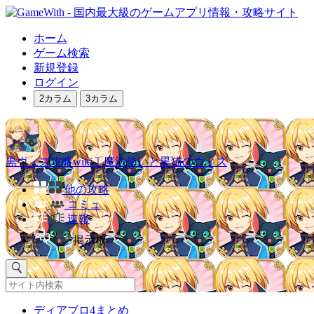
ホーム
ゲーム検索
新規登録
ログイン
2カラム
3カラム
黒ウィズ攻略wiki｜魔法使いと黒猫のウィズ
他の攻略
コミュ
速報
掲示板
ディアブロ4まとめ