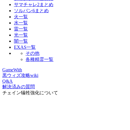
サマチャレ2まとめ
ソルバン6まとめ
火一覧
水一覧
雷一覧
光一覧
闇一覧
EXAS一覧
その他
各種精霊一覧
GameWith
黒ウィズ攻略wiki
Q&A
解決済みの質問
チェイン犠牲強化について