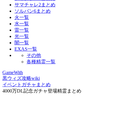
サマチャレ2まとめ
ソルバン6まとめ
火一覧
水一覧
雷一覧
光一覧
闇一覧
EXAS一覧
その他
各種精霊一覧
GameWith
黒ウィズ攻略wiki
イベントガチャまとめ
4000万DL記念ガチャ登場精霊まとめ