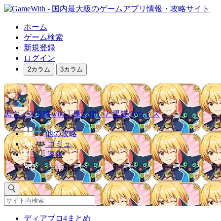
ホーム
ゲーム検索
新規登録
ログイン
2カラム
3カラム
黒ウィズ攻略wiki｜魔法使いと黒猫のウィズ
他の攻略
コミュ
速報
掲示板
ディアブロ4まとめ