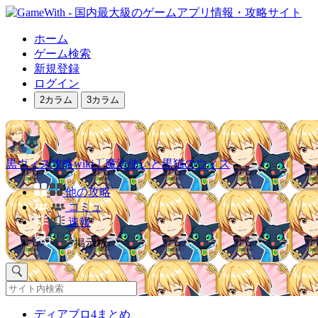
ホーム
ゲーム検索
新規登録
ログイン
2カラム
3カラム
黒ウィズ攻略wiki｜魔法使いと黒猫のウィズ
他の攻略
コミュ
速報
掲示板
ディアブロ4まとめ