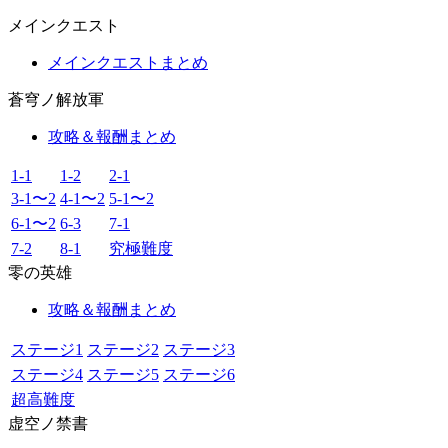
メインクエスト
メインクエストまとめ
蒼穹ノ解放軍
攻略＆報酬まとめ
1-1
1-2
2-1
3-1〜2
4-1〜2
5-1〜2
6-1〜2
6-3
7-1
7-2
8-1
究極難度
零の英雄
攻略＆報酬まとめ
ステージ1
ステージ2
ステージ3
ステージ4
ステージ5
ステージ6
超高難度
虚空ノ禁書