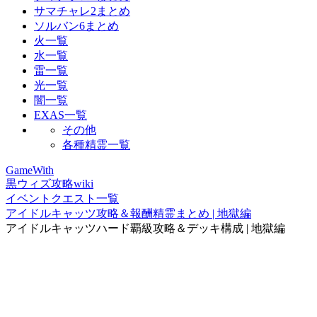
サマチャレ2まとめ
ソルバン6まとめ
火一覧
水一覧
雷一覧
光一覧
闇一覧
EXAS一覧
その他
各種精霊一覧
GameWith
黒ウィズ攻略wiki
イベントクエスト一覧
アイドルキャッツ攻略＆報酬精霊まとめ | 地獄編
アイドルキャッツハード覇級攻略＆デッキ構成 | 地獄編