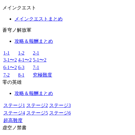
メインクエスト
メインクエストまとめ
蒼穹ノ解放軍
攻略＆報酬まとめ
1-1
1-2
2-1
3-1〜2
4-1〜2
5-1〜2
6-1〜2
6-3
7-1
7-2
8-1
究極難度
零の英雄
攻略＆報酬まとめ
ステージ1
ステージ2
ステージ3
ステージ4
ステージ5
ステージ6
超高難度
虚空ノ禁書