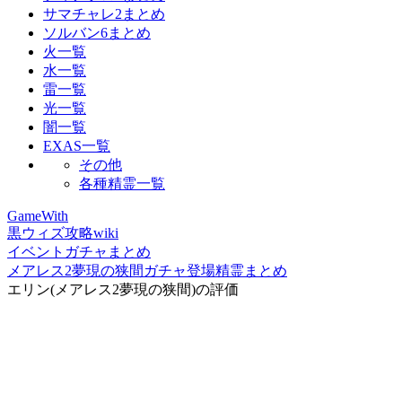
サマチャレ2まとめ
ソルバン6まとめ
火一覧
水一覧
雷一覧
光一覧
闇一覧
EXAS一覧
その他
各種精霊一覧
GameWith
黒ウィズ攻略wiki
イベントガチャまとめ
メアレス2夢現の狭間ガチャ登場精霊まとめ
エリン(メアレス2夢現の狭間)の評価