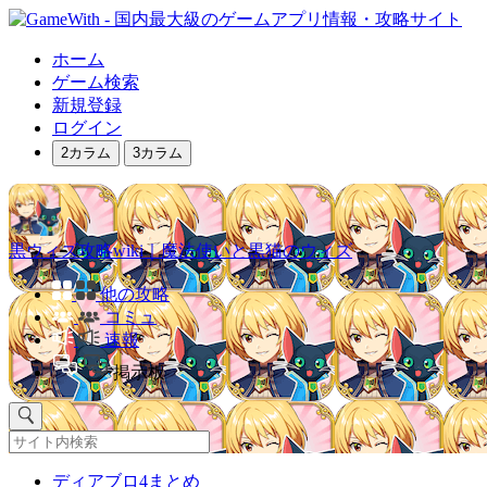
ホーム
ゲーム検索
新規登録
ログイン
2カラム
3カラム
黒ウィズ攻略wiki｜魔法使いと黒猫のウィズ
他の攻略
コミュ
速報
掲示板
ディアブロ4まとめ