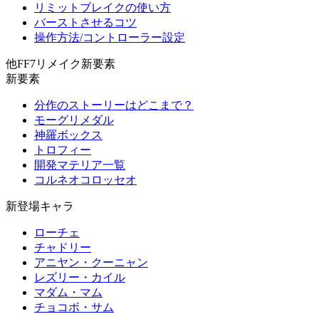
リミットブレイクの使い方
バーストさせるコツ
操作方法/コントローラー設定
他FF7リメイク新要素
新要素
分作のストーリーはどこまで？
モーグリメダル
神羅ボックス
トロフィー
開発マテリア一覧
コルネオコロッセオ
新登場キャラ
ローチェ
チャドリー
アニヤン・クーニャン
レズリー・カイル
マダム・マム
チョコボ・サム