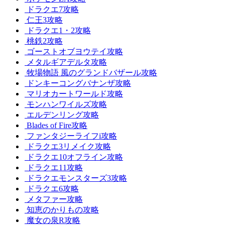
ドラクエ7攻略
仁王3攻略
ドラクエ1・2攻略
桃鉄2攻略
ゴーストオブヨウテイ攻略
メタルギアデルタ攻略
牧場物語 風のグランドバザール攻略
ドンキーコングバナンザ攻略
マリオカートワールド攻略
モンハンワイルズ攻略
エルデンリング攻略
Blades of Fire攻略
ファンタジーライフi攻略
ドラクエ3リメイク攻略
ドラクエ10オフライン攻略
ドラクエ11攻略
ドラクエモンスターズ3攻略
ドラクエ6攻略
メタファー攻略
知恵のかりもの攻略
魔女の泉R攻略