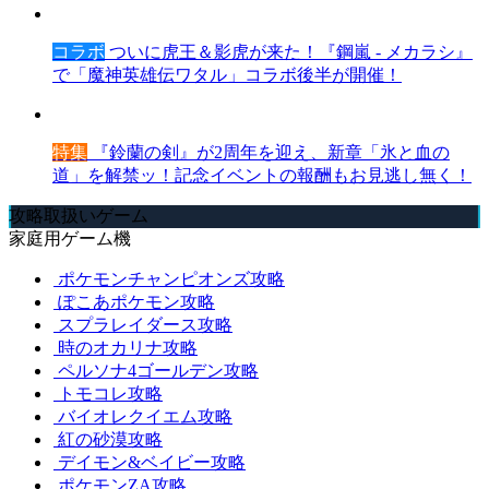
コラボ
ついに虎王＆影虎が来た！『鋼嵐 - メカラシ』
で「魔神英雄伝ワタル」コラボ後半が開催！
特集
『鈴蘭の剣』が2周年を迎え、新章「氷と血の
道」を解禁ッ！記念イベントの報酬もお見逃し無く！
攻略取扱いゲーム
家庭用ゲーム機
ポケモンチャンピオンズ攻略
ぽこあポケモン攻略
スプラレイダース攻略
時のオカリナ攻略
ペルソナ4ゴールデン攻略
トモコレ攻略
バイオレクイエム攻略
紅の砂漠攻略
デイモン&ベイビー攻略
ポケモンZA攻略