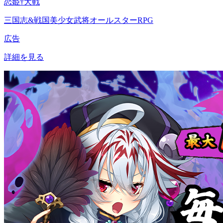
恋姫†大戦
三国志&戦国美少女武将オールスターRPG
広告
詳細を見る