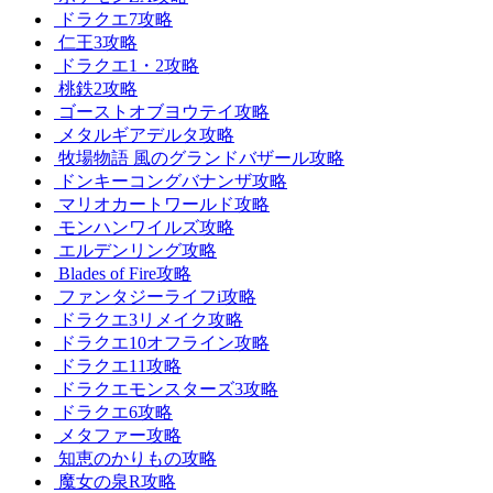
ドラクエ7攻略
仁王3攻略
ドラクエ1・2攻略
桃鉄2攻略
ゴーストオブヨウテイ攻略
メタルギアデルタ攻略
牧場物語 風のグランドバザール攻略
ドンキーコングバナンザ攻略
マリオカートワールド攻略
モンハンワイルズ攻略
エルデンリング攻略
Blades of Fire攻略
ファンタジーライフi攻略
ドラクエ3リメイク攻略
ドラクエ10オフライン攻略
ドラクエ11攻略
ドラクエモンスターズ3攻略
ドラクエ6攻略
メタファー攻略
知恵のかりもの攻略
魔女の泉R攻略