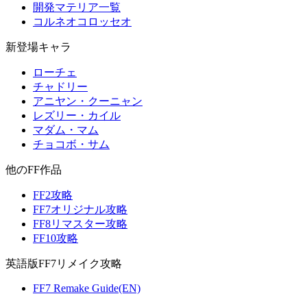
開発マテリア一覧
コルネオコロッセオ
新登場キャラ
ローチェ
チャドリー
アニヤン・クーニャン
レズリー・カイル
マダム・マム
チョコボ・サム
他のFF作品
FF2攻略
FF7オリジナル攻略
FF8リマスター攻略
FF10攻略
英語版FF7リメイク攻略
FF7 Remake Guide(EN)