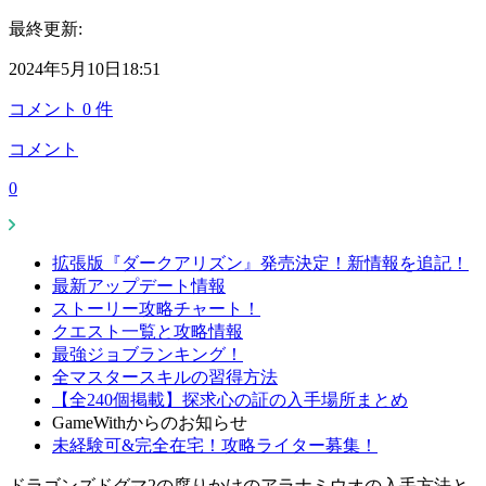
最終更新:
2024年5月10日18:51
コメント
0
件
コメント
0
拡張版『ダークアリズン』発売決定！新情報を追記！
最新アップデート情報
ストーリー攻略チャート！
クエスト一覧と攻略情報
最強ジョブランキング！
全マスタースキルの習得方法
【全240個掲載】探求心の証の入手場所まとめ
GameWithからのお知らせ
未経験可&完全在宅！攻略ライター募集！
ドラゴンズドグマ2の腐りかけのアラナミウオの入手方法と