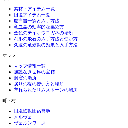
素材・アイテム一覧
回復アイテム一覧
魔導書一覧と入手方法
竜血晶の効率的な集め方
金色のテイオウコガネの場所
刹那の飛石の入手方法と使い方
久遠の竜鼓動の効果と入手方法
マップ
マップ情報一覧
加護なき世界の宝箱
洞窟の場所
戻りの礎の使い方と場所
忘れられたリムストーンの場所
町・村
国境監視団宿営地
メルヴェ
ヴェルンワース