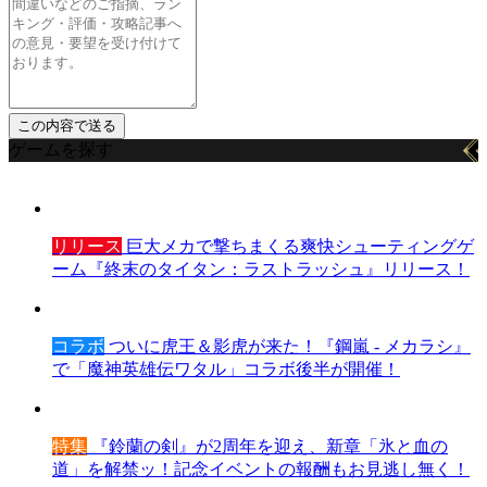
ゲームを探す
リリース
巨大メカで撃ちまくる爽快シューティングゲ
ーム『終末のタイタン：ラストラッシュ』リリース！
コラボ
ついに虎王＆影虎が来た！『鋼嵐 - メカラシ』
で「魔神英雄伝ワタル」コラボ後半が開催！
特集
『鈴蘭の剣』が2周年を迎え、新章「氷と血の
道」を解禁ッ！記念イベントの報酬もお見逃し無く！