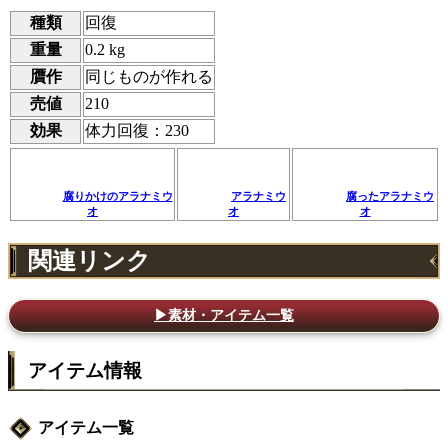
種類
回復
重量
0.2 kg
贋作
同じものが作れる
売値
210
効果
体力回復：230
腐りかけのアラナミウ
アラナミウ
腐ったアラナミウ
オ
オ
オ
関連リンク
▶素材・アイテム一覧
アイテム情報
アイテム一覧