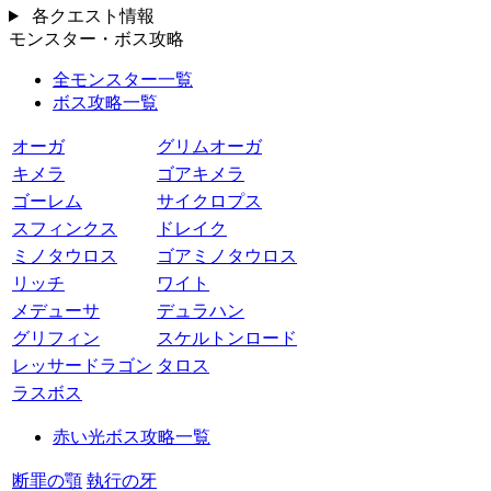
各クエスト情報
モンスター・ボス攻略
全モンスター一覧
ボス攻略一覧
オーガ
グリムオーガ
キメラ
ゴアキメラ
ゴーレム
サイクロプス
スフィンクス
ドレイク
ミノタウロス
ゴアミノタウロス
リッチ
ワイト
メデューサ
デュラハン
グリフィン
スケルトンロード
レッサードラゴン
タロス
ラスボス
赤い光ボス攻略一覧
断罪の顎
執行の牙