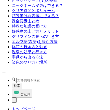
ビックリマーク(！)の意味
ニックネーム変更はできる？
クリア時間とボリューム
頭装備は非表示にできる？
課金要素まとめ
特殊な加護の受け方
好感度の上げ方とメリット
グリフィンの巣への行き方
エルフ語(森語)を読む方法
娼館の行き方と効果
温泉の効果と行き方
牢獄から出る方法
染色のやり方と場所
検索
ご意見
トップページ