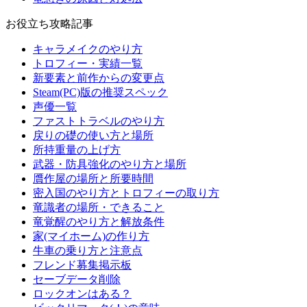
お役立ち攻略記事
キャラメイクのやり方
トロフィー・実績一覧
新要素と前作からの変更点
Steam(PC)版の推奨スペック
声優一覧
ファストトラベルのやり方
戻りの礎の使い方と場所
所持重量の上げ方
武器・防具強化のやり方と場所
贋作屋の場所と所要時間
密入国のやり方とトロフィーの取り方
竜識者の場所・できること
竜覚醒のやり方と解放条件
家(マイホーム)の作り方
牛車の乗り方と注意点
フレンド募集掲示板
セーブデータ削除
ロックオンはある？