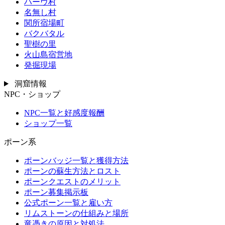
ハーヴ村
名無し村
関所宿場町
バクバタル
聖樹の里
火山島宿営地
発掘現場
洞窟情報
NPC・ショップ
NPC一覧と好感度報酬
ショップ一覧
ポーン系
ポーンバッジ一覧と獲得方法
ポーンの蘇生方法とロスト
ポーンクエストのメリット
ポーン募集掲示板
公式ポーン一覧と雇い方
リムストーンの仕組みと場所
竜憑きの原因と対処法