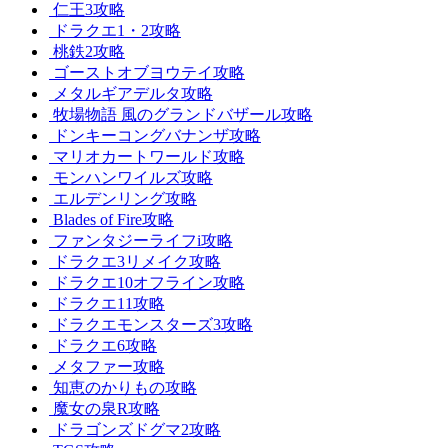
仁王3攻略
ドラクエ1・2攻略
桃鉄2攻略
ゴーストオブヨウテイ攻略
メタルギアデルタ攻略
牧場物語 風のグランドバザール攻略
ドンキーコングバナンザ攻略
マリオカートワールド攻略
モンハンワイルズ攻略
エルデンリング攻略
Blades of Fire攻略
ファンタジーライフi攻略
ドラクエ3リメイク攻略
ドラクエ10オフライン攻略
ドラクエ11攻略
ドラクエモンスターズ3攻略
ドラクエ6攻略
メタファー攻略
知恵のかりもの攻略
魔女の泉R攻略
ドラゴンズドグマ2攻略