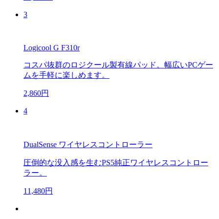
3
Logicool G F310r
コスパ抜群のロジクール製有線パッド。幅広いPCゲー
ムを手軽に楽しめます。
2,860円
4
DualSense ワイヤレスコントローラー
圧倒的な没入感を生むPS5純正ワイヤレスコントロー
ラー。
11,480円