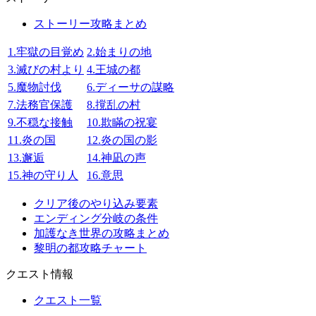
ストーリー攻略まとめ
1.牢獄の目覚め
2.始まりの地
3.滅びの村より
4.王城の都
5.魔物討伐
6.ディーサの謀略
7.法務官保護
8.撹乱の村
9.不穏な接触
10.欺瞞の祝宴
11.炎の国
12.炎の国の影
13.邂逅
14.神凪の声
15.神の守り人
16.意思
クリア後のやり込み要素
エンディング分岐の条件
加護なき世界の攻略まとめ
黎明の都攻略チャート
クエスト情報
クエスト一覧