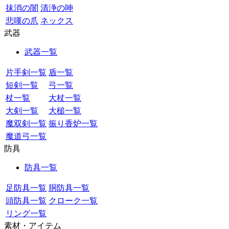
抹消の闇
清浄の呻
悲嘆の爪
ネックス
武器
武器一覧
片手剣一覧
盾一覧
短剣一覧
弓一覧
杖一覧
大杖一覧
大剣一覧
大槌一覧
魔双剣一覧
振り香炉一覧
魔道弓一覧
防具
防具一覧
足防具一覧
胴防具一覧
頭防具一覧
クローク一覧
リング一覧
素材・アイテム