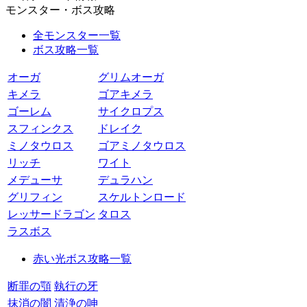
モンスター・ボス攻略
全モンスター一覧
ボス攻略一覧
オーガ
グリムオーガ
キメラ
ゴアキメラ
ゴーレム
サイクロプス
スフィンクス
ドレイク
ミノタウロス
ゴアミノタウロス
リッチ
ワイト
メデューサ
デュラハン
グリフィン
スケルトンロード
レッサードラゴン
タロス
ラスボス
赤い光ボス攻略一覧
断罪の顎
執行の牙
抹消の闇
清浄の呻