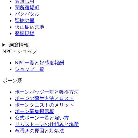
名無し村
関所宿場町
バクバタル
聖樹の里
火山島宿営地
発掘現場
洞窟情報
NPC・ショップ
NPC一覧と好感度報酬
ショップ一覧
ポーン系
ポーンバッジ一覧と獲得方法
ポーンの蘇生方法とロスト
ポーンクエストのメリット
ポーン募集掲示板
公式ポーン一覧と雇い方
リムストーンの仕組みと場所
竜憑きの原因と対処法