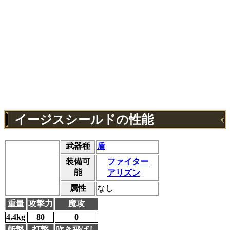
イージスシールドの性能
武器種
盾
装備可
ファイター
能
アリズン
属性
なし
重量
攻撃力
魔攻
4.4kg
80
0
斬撃
打撃
吹き飛ばし