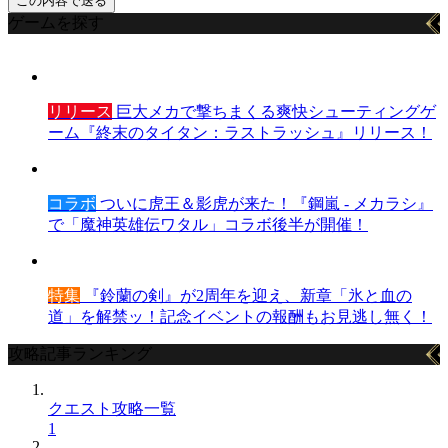
ゲームを探す
リリース
巨大メカで撃ちまくる爽快シューティングゲ
ーム『終末のタイタン：ラストラッシュ』リリース！
コラボ
ついに虎王＆影虎が来た！『鋼嵐 - メカラシ』
で「魔神英雄伝ワタル」コラボ後半が開催！
特集
『鈴蘭の剣』が2周年を迎え、新章「氷と血の
道」を解禁ッ！記念イベントの報酬もお見逃し無く！
攻略記事ランキング
クエスト攻略一覧
1