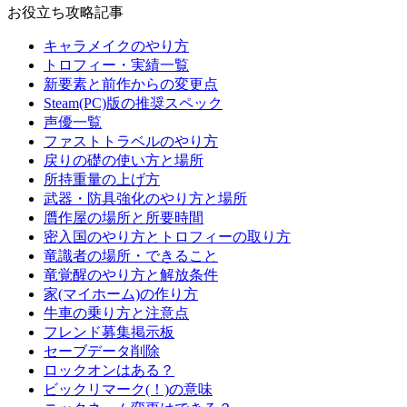
お役立ち攻略記事
キャラメイクのやり方
トロフィー・実績一覧
新要素と前作からの変更点
Steam(PC)版の推奨スペック
声優一覧
ファストトラベルのやり方
戻りの礎の使い方と場所
所持重量の上げ方
武器・防具強化のやり方と場所
贋作屋の場所と所要時間
密入国のやり方とトロフィーの取り方
竜識者の場所・できること
竜覚醒のやり方と解放条件
家(マイホーム)の作り方
牛車の乗り方と注意点
フレンド募集掲示板
セーブデータ削除
ロックオンはある？
ビックリマーク(！)の意味