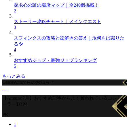
探求心の証の場所マップ｜全240個掲載！
2
ストーリー攻略チャート｜メインクエスト
3
スフィンクスの攻略と謎解きの答え｜汝何をば識りた
るや
4
おすすめジョブ・最強ジョブランキング
5
もっとみる
GameWithからのお知らせ
【Amazon7月】おすすめ記事からよく買われているコントロ
ーラーTOP4
PR
1