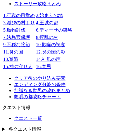
ストーリー攻略まとめ
1.牢獄の目覚め
2.始まりの地
3.滅びの村より
4.王城の都
5.魔物討伐
6.ディーサの謀略
7.法務官保護
8.撹乱の村
9.不穏な接触
10.欺瞞の祝宴
11.炎の国
12.炎の国の影
13.邂逅
14.神凪の声
15.神の守り人
16.意思
クリア後のやり込み要素
エンディング分岐の条件
加護なき世界の攻略まとめ
黎明の都攻略チャート
クエスト情報
クエスト一覧
各クエスト情報