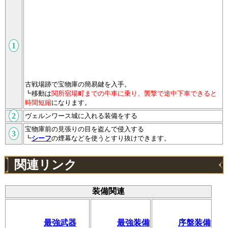
古戦場跡で宝物庫の簡易鍵を入手。
┗移動は
関所宿場町までの牛車に乗り、襲撃で途中下車できると
時間短縮
になります。
ヴェルンワース城に入れる装備をする
宝物庫前の見張りの目を盗んで侵入する
┗
シーフ
の煙幕などを使うとすり抜けできます。
関連リンク
装備関連
最強武器
最強装備
序盤装備