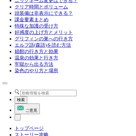
ニックネーム変更はできる？
クリア時間とボリューム
頭装備は非表示にできる？
課金要素まとめ
特殊な加護の受け方
好感度の上げ方とメリット
グリフィンの巣への行き方
エルフ語(森語)を読む方法
娼館の行き方と効果
温泉の効果と行き方
牢獄から出る方法
染色のやり方と場所
検索
ご意見
トップページ
ストーリー攻略