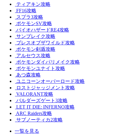
ティアキン攻略
FF16攻略
スプラ3攻略
ポケモンSV攻略
バイオハザードRE4攻略
サンブレイク攻略
ブレスオブザワイルド攻略
ポケモン剣盾攻略
アルセウス攻略
ポケモンダイパリメイク攻略
ポケモンユナイト攻略
あつ森攻略
ユニコーンオーバーロード攻略
ロストジャッジメント攻略
VALORANT攻略
バルダーズゲート3攻略
LET IT DIE: INFERNO攻略
ARC Raiders攻略
サブノーティカ2攻略
一覧を見る