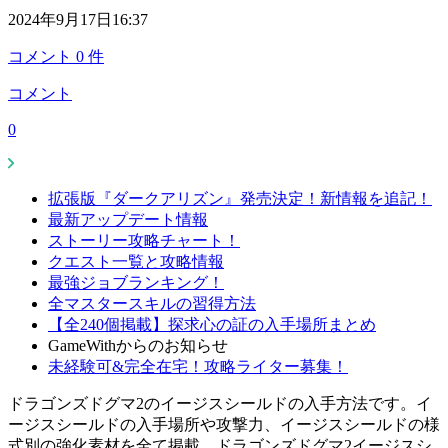
2024年9月17日16:37
コメント
0
件
コメント
0
拡張版『ダークアリズン』発売決定！新情報を追記！
最新アップデート情報
ストーリー攻略チャート！
クエスト一覧と攻略情報
最強ジョブランキング！
全マスタースキルの習得方法
【全240個掲載】探求心の証の入手場所まとめ
GameWithからのお知らせ
未経験可&完全在宅！攻略ライター募集！
ドラゴンズドグマ2のイージスシールドの入手方法です。イ
ージスシールドの入手場所や攻撃力、イージスシールドの様
式別の強化素材を全て掲載。ドラゴンズドグマ2イージスシ