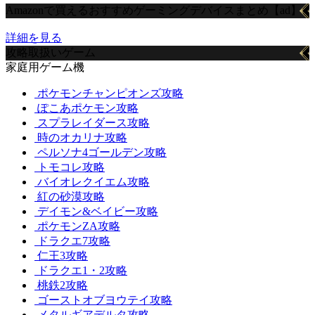
Amazonで買えるおすすめゲーミングデバイスまとめ【ad】
詳細を見る
攻略取扱いゲーム
家庭用ゲーム機
ポケモンチャンピオンズ攻略
ぽこあポケモン攻略
スプラレイダース攻略
時のオカリナ攻略
ペルソナ4ゴールデン攻略
トモコレ攻略
バイオレクイエム攻略
紅の砂漠攻略
デイモン&ベイビー攻略
ポケモンZA攻略
ドラクエ7攻略
仁王3攻略
ドラクエ1・2攻略
桃鉄2攻略
ゴーストオブヨウテイ攻略
メタルギアデルタ攻略