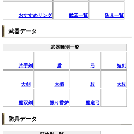
おすすめリング
武器一覧
防具一覧
武器データ
武器種別一覧
片手剣
盾
弓
短剣
大剣
大槌
杖
大杖
魔双剣
振り香炉
魔道弓
防具データ