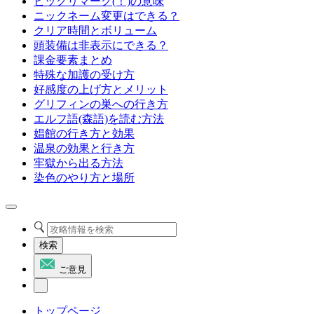
ビックリマーク(！)の意味
ニックネーム変更はできる？
クリア時間とボリューム
頭装備は非表示にできる？
課金要素まとめ
特殊な加護の受け方
好感度の上げ方とメリット
グリフィンの巣への行き方
エルフ語(森語)を読む方法
娼館の行き方と効果
温泉の効果と行き方
牢獄から出る方法
染色のやり方と場所
検索
ご意見
トップページ