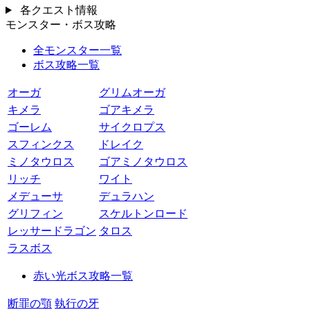
各クエスト情報
モンスター・ボス攻略
全モンスター一覧
ボス攻略一覧
オーガ
グリムオーガ
キメラ
ゴアキメラ
ゴーレム
サイクロプス
スフィンクス
ドレイク
ミノタウロス
ゴアミノタウロス
リッチ
ワイト
メデューサ
デュラハン
グリフィン
スケルトンロード
レッサードラゴン
タロス
ラスボス
赤い光ボス攻略一覧
断罪の顎
執行の牙