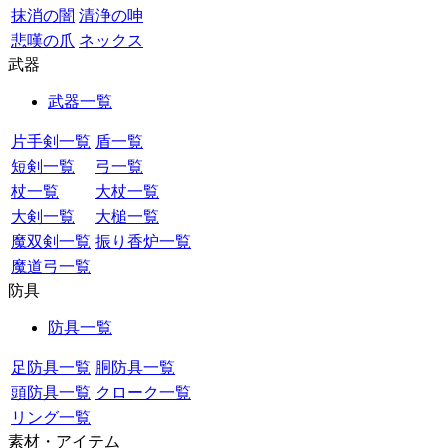
抹消の闇
清浄の呻
悲嘆の爪
ネックス
武器
武器一覧
片手剣一覧
盾一覧
短剣一覧
弓一覧
杖一覧
大杖一覧
大剣一覧
大槌一覧
魔双剣一覧
振り香炉一覧
魔道弓一覧
防具
防具一覧
足防具一覧
胴防具一覧
頭防具一覧
クローク一覧
リング一覧
素材・アイテム