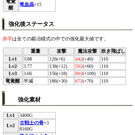
竜覚
竜血晶
×15
醒
強化後ステータス
赤字
は全ての鍛冶様式の中での強化最大値です。
重量
攻撃
魔法攻撃
吹き飛ばし
Lv1
3.88
126(+6)
442
(+40)
110
Lv2
3.77
138(+12)
502
(+60)
110
Lv3
3.66
156(+18)
602
(+100)
110
竜覚醒
半減
186(+30)
672
(+70)
110
強化素材
Lv1
3400G
古戦士の骨
×3
Lv2
8160G