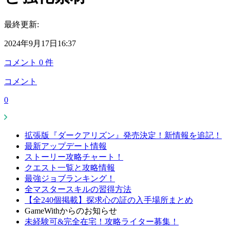
最終更新:
2024年9月17日16:37
コメント
0
件
コメント
0
拡張版『ダークアリズン』発売決定！新情報を追記！
最新アップデート情報
ストーリー攻略チャート！
クエスト一覧と攻略情報
最強ジョブランキング！
全マスタースキルの習得方法
【全240個掲載】探求心の証の入手場所まとめ
GameWithからのお知らせ
未経験可&完全在宅！攻略ライター募集！