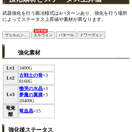
武器強化を行う鍛冶様式は4パターンあり、強化を行う場所
によってステータス上昇値や素材が異なります。
おすすめ
ヴェルムン…
エルヴェン
バタール
ドワーヴェン
強化素材
Lv1
3400G
古戦士の骨
×3
Lv2
8160G
慟哭の水晶
×3
Lv3
夢魔の翼膜
×3
20400G
竜覚
竜血晶
×15
醒
強化後ステータス