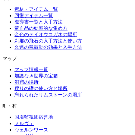
素材・アイテム一覧
回復アイテム一覧
魔導書一覧と入手方法
竜血晶の効率的な集め方
金色のテイオウコガネの場所
刹那の飛石の入手方法と使い方
久遠の竜鼓動の効果と入手方法
マップ
マップ情報一覧
加護なき世界の宝箱
洞窟の場所
戻りの礎の使い方と場所
忘れられたリムストーンの場所
町・村
国境監視団宿営地
メルヴェ
ヴェルンワース