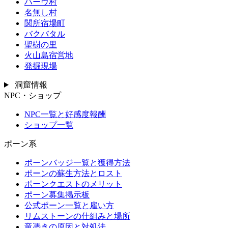
ハーヴ村
名無し村
関所宿場町
バクバタル
聖樹の里
火山島宿営地
発掘現場
洞窟情報
NPC・ショップ
NPC一覧と好感度報酬
ショップ一覧
ポーン系
ポーンバッジ一覧と獲得方法
ポーンの蘇生方法とロスト
ポーンクエストのメリット
ポーン募集掲示板
公式ポーン一覧と雇い方
リムストーンの仕組みと場所
竜憑きの原因と対処法