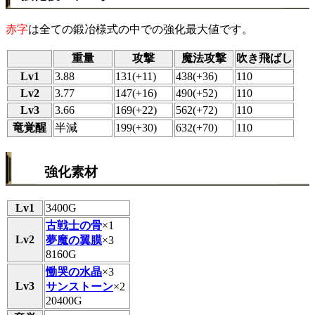
赤字
は全ての鍛冶様式の中での強化最大値です。
重量
攻撃
魔法攻撃
吹き飛ばし
Lv1
3.88
131(+11)
438(+36)
110
Lv2
3.77
147(+16)
490(+52)
110
Lv3
3.66
169(+22)
562(+72)
110
竜覚醒
半減
199(+30)
632(+70)
110
強化素材
Lv1
3400G
古戦士の骨
×1
Lv2
夢魔の翼膜
×3
8160G
慟哭の水晶
×3
Lv3
サンストーン
×2
20400G