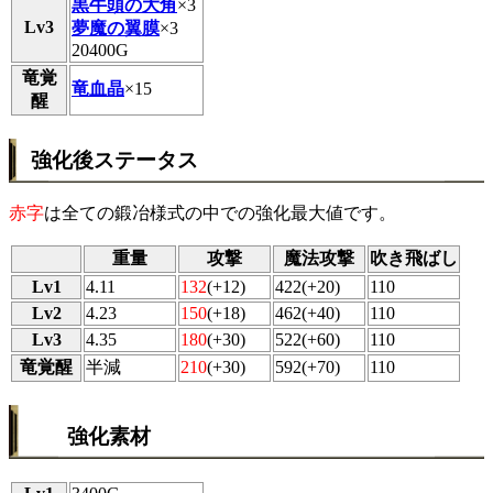
黒牛頭の大角
×3
Lv3
夢魔の翼膜
×3
20400G
竜覚
竜血晶
×15
醒
強化後ステータス
赤字
は全ての鍛冶様式の中での強化最大値です。
重量
攻撃
魔法攻撃
吹き飛ばし
Lv1
4.11
132
(+12)
422(+20)
110
Lv2
4.23
150
(+18)
462(+40)
110
Lv3
4.35
180
(+30)
522(+60)
110
竜覚醒
半減
210
(+30)
592(+70)
110
強化素材