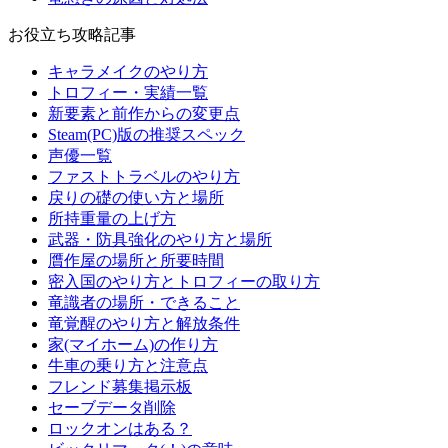
お役立ち攻略記事
キャラメイクのやり方
トロフィー・実績一覧
新要素と前作からの変更点
Steam(PC)版の推奨スペック
声優一覧
ファストトラベルのやり方
戻りの礎の使い方と場所
所持重量の上げ方
武器・防具強化のやり方と場所
贋作屋の場所と所要時間
密入国のやり方とトロフィーの取り方
竜識者の場所・できること
竜覚醒のやり方と解放条件
家(マイホーム)の作り方
牛車の乗り方と注意点
フレンド募集掲示板
セーブデータ削除
ロックオンはある？