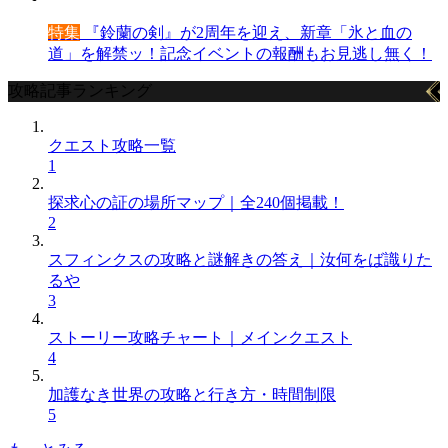
特集
『鈴蘭の剣』が2周年を迎え、新章「氷と血の
道」を解禁ッ！記念イベントの報酬もお見逃し無く！
攻略記事ランキング
クエスト攻略一覧
1
探求心の証の場所マップ｜全240個掲載！
2
スフィンクスの攻略と謎解きの答え｜汝何をば識りた
るや
3
ストーリー攻略チャート｜メインクエスト
4
加護なき世界の攻略と行き方・時間制限
5