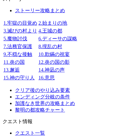
ストーリー攻略まとめ
1.牢獄の目覚め
2.始まりの地
3.滅びの村より
4.王城の都
5.魔物討伐
6.ディーサの謀略
7.法務官保護
8.撹乱の村
9.不穏な接触
10.欺瞞の祝宴
11.炎の国
12.炎の国の影
13.邂逅
14.神凪の声
15.神の守り人
16.意思
クリア後のやり込み要素
エンディング分岐の条件
加護なき世界の攻略まとめ
黎明の都攻略チャート
クエスト情報
クエスト一覧