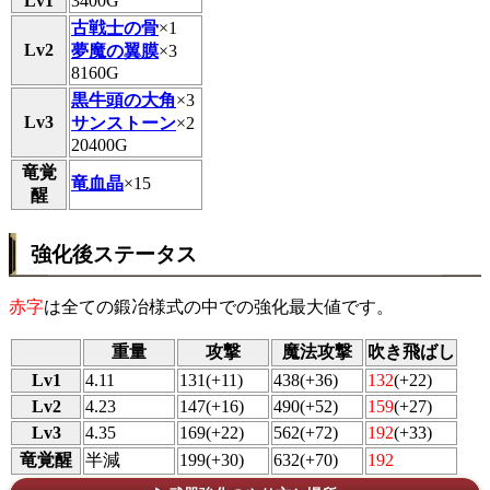
Lv1
3400G
古戦士の骨
×1
Lv2
夢魔の翼膜
×3
8160G
黒牛頭の大角
×3
Lv3
サンストーン
×2
20400G
竜覚
竜血晶
×15
醒
強化後ステータス
赤字
は全ての鍛冶様式の中での強化最大値です。
重量
攻撃
魔法攻撃
吹き飛ばし
Lv1
4.11
131(+11)
438(+36)
132
(+22)
Lv2
4.23
147(+16)
490(+52)
159
(+27)
Lv3
4.35
169(+22)
562(+72)
192
(+33)
竜覚醒
半減
199(+30)
632(+70)
192