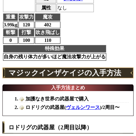
属性
なし
重量
攻撃力
魔攻
3.99kg
120
402
斬撃
打撃
吹き飛ばし
0
100
110
特殊効果
自身の残り体力が多いほど魔法攻撃力が上がる
マジックインザケイジの入手方法
入手方法まとめ
加護なき世界の武器屋で購入
ロドリグの武器屋(
ヴェルンワース
)/2周目〜
ロドリグの武器屋（2周目以降）