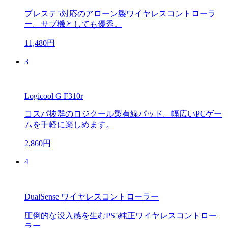
プレステ5対応のアローン製ワイヤレスコントローラ
ー。サブ機としても優秀。
11,480円
3
Logicool G F310r
コスパ抜群のロジクール製有線パッド。幅広いPCゲー
ムを手軽に楽しめます。
2,860円
4
DualSense ワイヤレスコントローラー
圧倒的な没入感を生むPS5純正ワイヤレスコントロー
ラー。